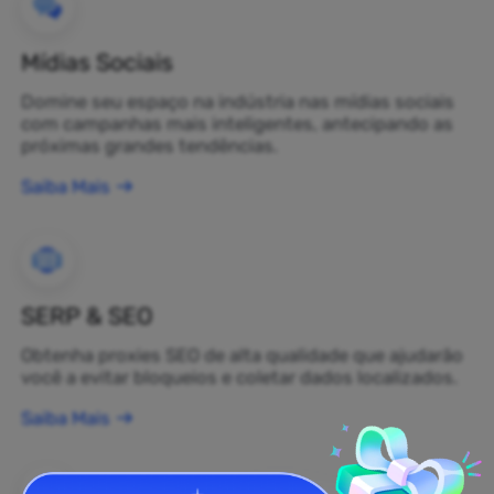
Mídias Sociais
Domine seu espaço na indústria nas mídias sociais
com campanhas mais inteligentes, antecipando as
próximas grandes tendências.
Saiba Mais
SERP & SEO
Obtenha proxies SEO de alta qualidade que ajudarão
você a evitar bloqueios e coletar dados localizados.
Saiba Mais