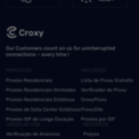
Our Customers count on us for uninterrupted
connections – every time !
PRODUTOS
RECURSOS
Proxies Residenciais
Lista de Proxy Gratuito
Proxies Residenciais Ilimitados
Verificador de Proxy
Proxies Residenciais Estáticos
CroxyProxy
Proxies de Data Center Estáticos
ProxySite
Proxies ISP de Longa Duração
Proxies por ISP
CASOS DE USO
RECURSOS
Verificação de Anúncios
Preços