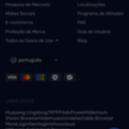
Pesquisa de Mercado
Localizações
Mídias Sociais
Programa de Afiliados
E-commerce
FAQ
Proteção de Marca
Guia do Usuário
Todos os Casos de Uso
Blog
português
LINKS ÚTEIS
Huayang Lingdong
TKFFF
AdsPower
Hidemium
Vision Browser
Hidemyacc
Undetectable Browser
MoreLogin
Gemlogin
Vmoscloud