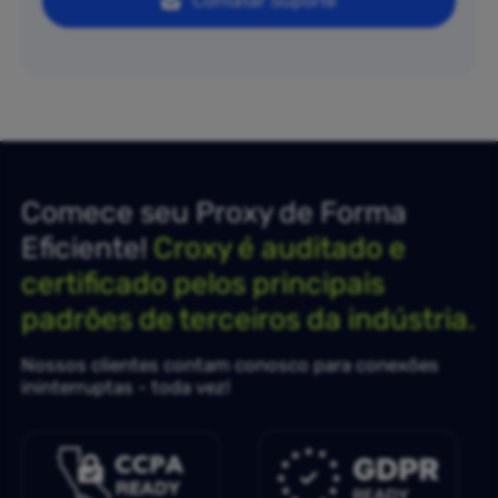
Contatar Suporte
Comece seu Proxy de Forma
Eficiente!
Croxy é auditado e
certificado pelos principais
padrões de terceiros da indústria.
Nossos clientes contam conosco para conexões
ininterruptas - toda vez!