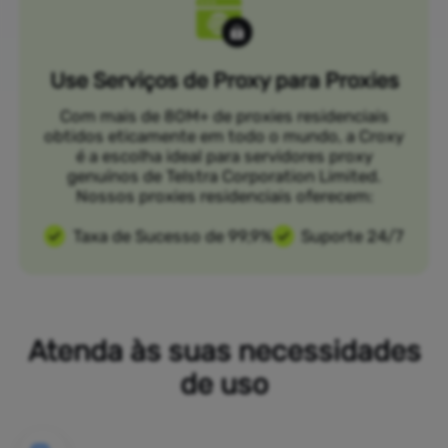
Use Serviços de Proxy para Proxies
Com mais de 80M+ de proxies residenciais
obtidos eticamente em todo o mundo, a Croxy
é a escolha ideal para servidores proxy
genuínos de Telstra Corporation Limited.
Nossos proxies residenciais oferecem:
Taxa de Sucesso de 99,9%
Suporte 24/7
Atenda às suas necessidades
de uso