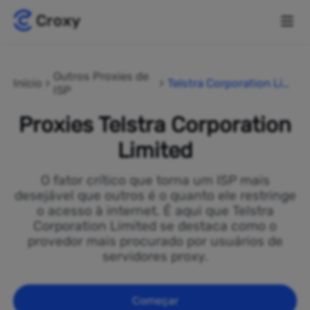
Outros Proxies de
Início
Telstra Corporation Limi
ISP
ted
Proxies Telstra Corporation
Limited
O fator crítico que torna um ISP mais
desejável que outros é o quanto ele restringe
o acesso à internet. É aqui que Telstra
Corporation Limited se destaca como o
provedor mais procurado por usuários de
servidores proxy.
Começar