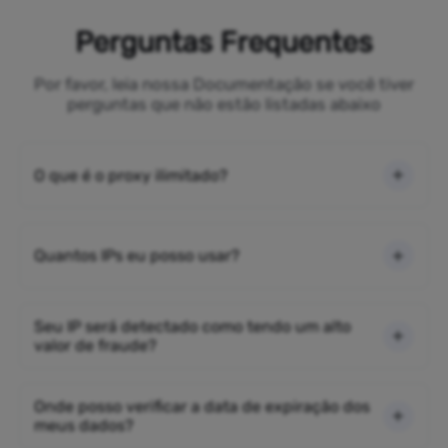
Perguntas Frequentes
Por favor, leia nossa Documentação se você tiver
perguntas que não estão listadas abaixo
O que é o proxy ilimitado?
Quantos IPs eu posso usar?
Seu IP será detectado como tendo um alto
valor de fraude?
Onde posso verificar a data de expiração dos
meus dados?