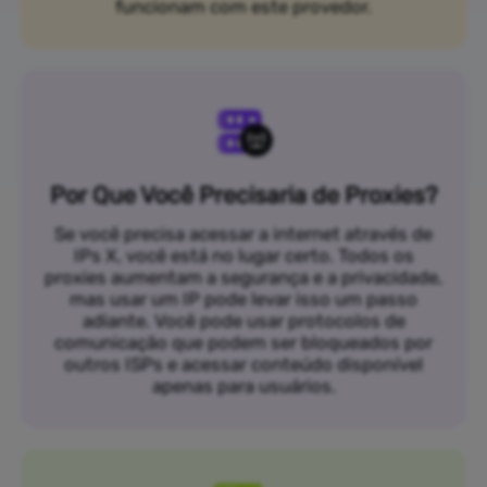
funcionam com este provedor.
Por Que Você Precisaria de Proxies?
Se você precisa acessar a internet através de
IPs X, você está no lugar certo. Todos os
proxies aumentam a segurança e a privacidade,
mas usar um IP pode levar isso um passo
adiante. Você pode usar protocolos de
comunicação que podem ser bloqueados por
outros ISPs e acessar conteúdo disponível
apenas para usuários.