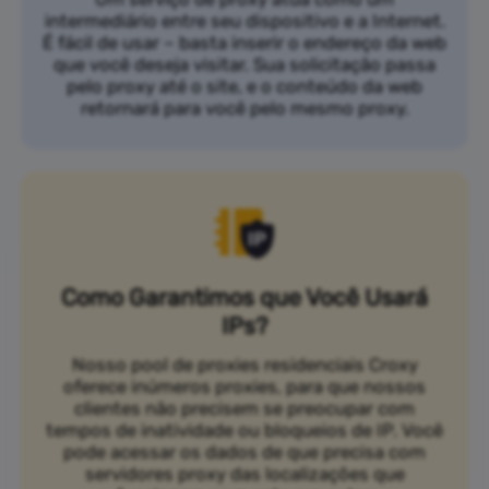
intermediário entre seu dispositivo e a Internet.
É fácil de usar – basta inserir o endereço da web
que você deseja visitar. Sua solicitação passa
pelo proxy até o site, e o conteúdo da web
retornará para você pelo mesmo proxy.
Como Garantimos que Você Usará
IPs?
Nosso pool de proxies residenciais Croxy
oferece inúmeros proxies, para que nossos
clientes não precisem se preocupar com
tempos de inatividade ou bloqueios de IP. Você
pode acessar os dados de que precisa com
servidores proxy das localizações que