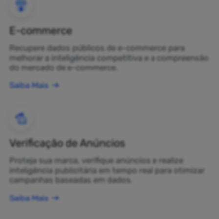
E-commerce
Recupere dados públicos de e-commerce para
melhorar a inteligência competitiva e a compreensão
do mercado de e-commerce.
Saiba Mais
Verificação de Anúncios
Proteja sua marca, verifique anúncios e realize
inteligência publicitária em tempo real para otimizar
campanhas baseadas em dados.
Saiba Mais