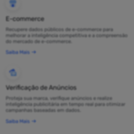
E-commerce
Recupere dados públicos de e-commerce para
melhorar a inteligência competitiva e a compreensão
do mercado de e-commerce.
Saiba Mais
Verificação de Anúncios
Proteja sua marca, verifique anúncios e realize
inteligência publicitária em tempo real para otimizar
campanhas baseadas em dados.
Saiba Mais