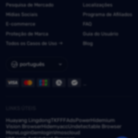
Pesquisa de Mercado
Localizações
Mídias Sociais
Programa de Afiliados
E-commerce
FAQ
Proteção de Marca
Guia do Usuário
Todos os Casos de Uso
Blog
português
LINKS ÚTEIS
Huayang Lingdong
TKFFF
AdsPower
Hidemium
Vision Browser
Hidemyacc
Undetectable Browser
MoreLogin
Gemlogin
Vmoscloud