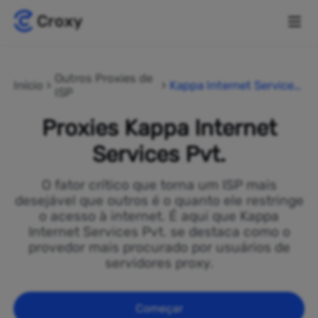
Outros Proxies de
Início
Kappa Internet Services
ISP
Pvt.
Proxies Kappa Internet
Services Pvt.
O fator crítico que torna um ISP mais
desejável que outros é o quanto ele restringe
o acesso à internet. É aqui que Kappa
Internet Services Pvt. se destaca como o
provedor mais procurado por usuários de
servidores proxy.
Começar