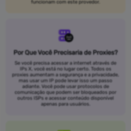
funcionam com este provedor.
Por Que Você Precisaria de Proxies?
Se você precisa acessar a internet através de
IPs X, você está no lugar certo. Todos os
proxies aumentam a segurança e a privacidade,
mas usar um IP pode levar isso um passo
adiante. Você pode usar protocolos de
comunicação que podem ser bloqueados por
outros ISPs e acessar conteúdo disponível
apenas para usuários.