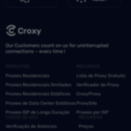
Our Customers count on us for uninterrupted
connections – every time !
PRODUTOS
RECURSOS
Proxies Residenciais
Lista de Proxy Gratuito
Proxies Residenciais Ilimitados
Verificador de Proxy
Proxies Residenciais Estáticos
CroxyProxy
Proxies de Data Center Estáticos
ProxySite
Proxies ISP de Longa Duração
Proxies por ISP
CASOS DE USO
RECURSOS
Verificação de Anúncios
Preços