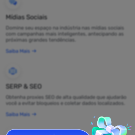
Mídias Sociais
Domine seu espaço na indústria nas mídias sociais
com campanhas mais inteligentes, antecipando as
próximas grandes tendências.
Saiba Mais
SERP & SEO
Obtenha proxies SEO de alta qualidade que ajudarão
você a evitar bloqueios e coletar dados localizados.
Saiba Mais