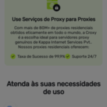
Use Serviços de Proxy para Proxies
Com mais de 80M+ de proxies residenciais
obtidos eticamente em todo o mundo, a Croxy
é a escolha ideal para servidores proxy
genuínos de Kappa Internet Services Pvt..
Nossos proxies residenciais oferecem:
Taxa de Sucesso de 99,9%
Suporte 24/7
Atenda às suas necessidades
de uso