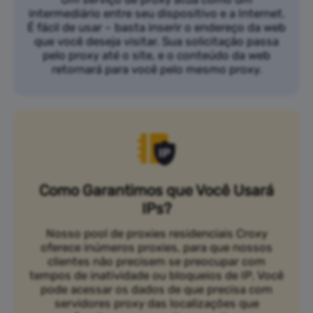
intermediário entre seu dispositivo e a Internet.
É fácil de usar – basta inserir o endereço da web
que você deseja visitar. Sua solicitação passa
pelo proxy até o site, e o conteúdo da web
retornará para você pelo mesmo proxy.
Como Garantimos que Você Usará
IPs?
Nosso pool de proxies residenciais Croxy
oferece inúmeros proxies, para que nossos
clientes não precisem se preocupar com
tempos de inatividade ou bloqueios de IP. Você
pode acessar os dados de que precisa com
servidores proxy das localizações que