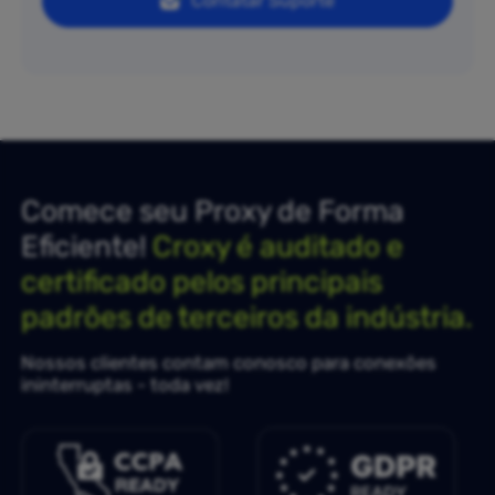
Contatar Suporte
Comece seu Proxy de Forma
Eficiente!
Croxy é auditado e
certificado pelos principais
padrões de terceiros da indústria.
Nossos clientes contam conosco para conexões
ininterruptas - toda vez!