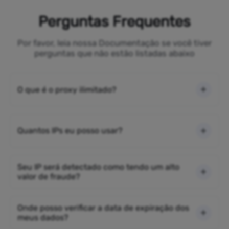
Perguntas Frequentes
Por favor, leia nossa Documentação se você tiver
perguntas que não estão listadas abaixo
O que é o proxy ilimitado?
Quantos IPs eu posso usar?
Seu IP será detectado como tendo um alto
valor de fraude?
Onde posso verificar a data de expiração dos
meus dados?