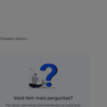
listadas abaixo
Você tem mais perguntas?
Por favor, leia nossa Documentação se você tiver