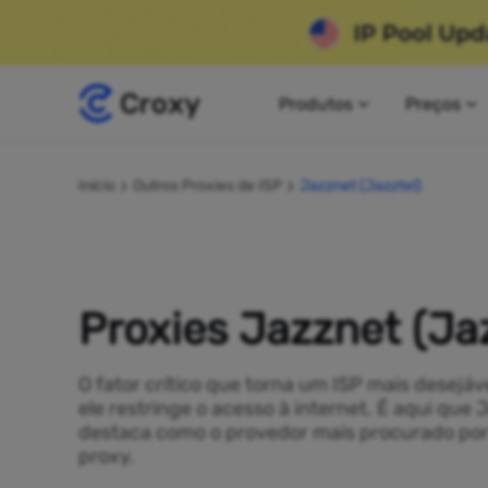
Produtos
Preços
Início
Outros Proxies de ISP
Jazznet (Jazztel)
Proxies Jazznet (Jaz
O fator crítico que torna um ISP mais desejáv
ele restringe o acesso à internet. É aqui que 
destaca como o provedor mais procurado por 
proxy.