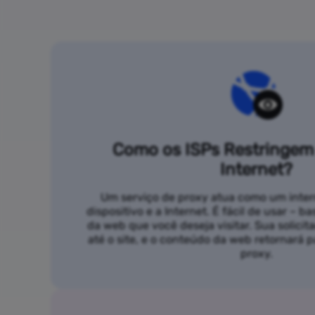
Como os ISPs Restringem
Internet?
Um serviço de proxy atua como um inter
dispositivo e a Internet. É fácil de usar – b
da web que você deseja visitar. Sua solicit
até o site, e o conteúdo da web retornará
proxy.