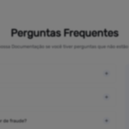
Perguntas Frequentes
a nossa Documentação se você tiver perguntas que não estão 
r de fraude?