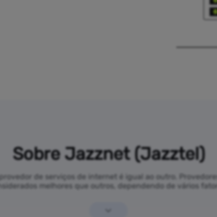
Sobre Jazznet (Jazztel)
ovedor de serviços de internet é igual ao outro. Provedore
siderados melhores que outros, dependendo de vários fato