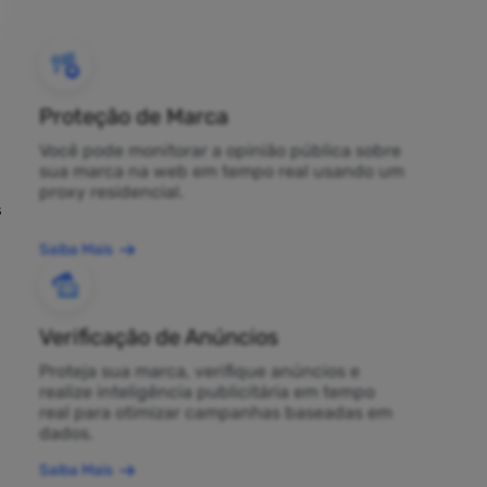
Proteção de Marca
Você pode monitorar a opinião pública sobre
sua marca na web em tempo real usando um
proxy residencial.
s
Saiba Mais
Verificação de Anúncios
Proteja sua marca, verifique anúncios e
realize inteligência publicitária em tempo
real para otimizar campanhas baseadas em
dados.
Saiba Mais