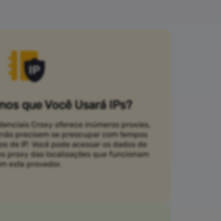
os que Você Usará IPs?
idenciais Croxy oferece inúmeros proxies,
s não precisem se preocupar com tempos
ios de IP. Você pode acessar os dados de
es proxy das localizações que funcionam
m este provedor.