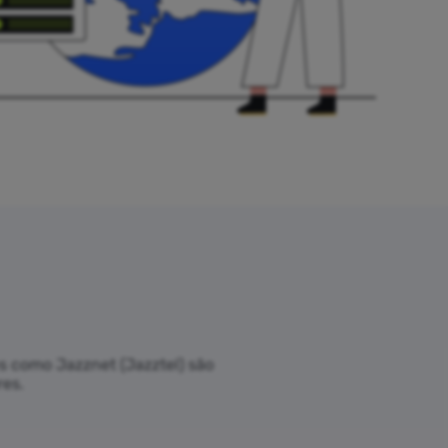
s como Jazznet (Jazztel) são
res.