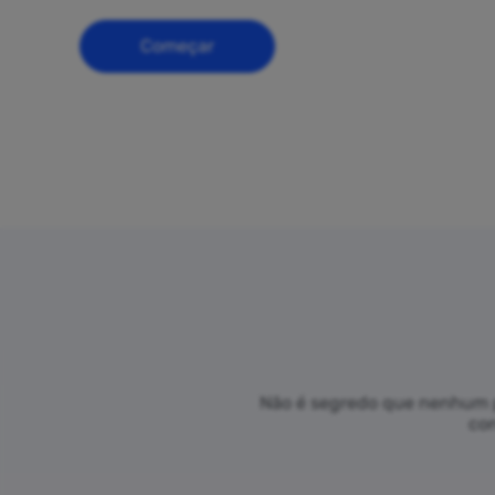
Começar
Não é segredo que nenhum pr
con