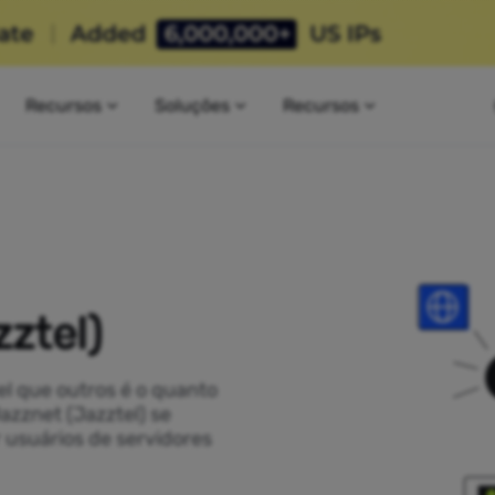
Recursos
Soluções
Recursos
ztel)
el que outros é o quanto
Jazznet (Jazztel) se
usuários de servidores