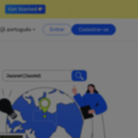
português
Entrar
Cadastrar-se
Jazznet (Jazztel)