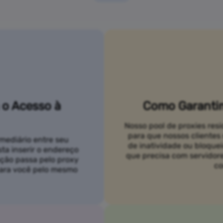
 o Acesso à
Como Garantim
Nosso pool de proxies res
para que nossos cliente
mediário entre seu
de inatividade ou bloque
asta inserir o endereço
que precisa com servidor
ação passa pelo proxy
co
 para você pelo mesmo