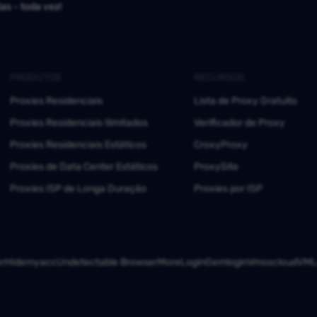
as - toda vez!
PRODUTOS
RECURSOS
Proxies Residenciais
Lista de Proxy Gratuito
Proxies Residenciais Ilimitados
Verificador de Proxy
Proxies Residenciais Estáticos
CroxyProxy
Proxies de Data Center Estáticos
ProxySite
Proxies ISP de Longa Duração
Proxies por ISP
er
Hidemyacc
Undetectable Browser
MoreLogin
Gemlogin
Vmoscloud
VMLo