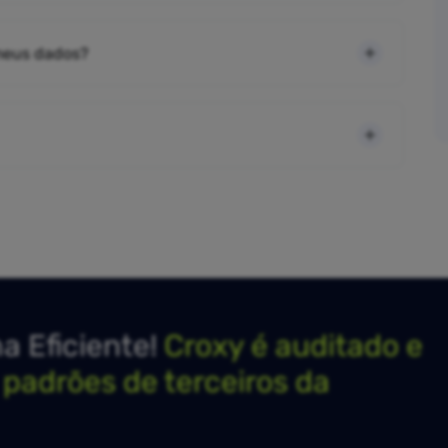
 meus dados?
 Eficiente!
Croxy é auditado e
s padrões de terceiros da