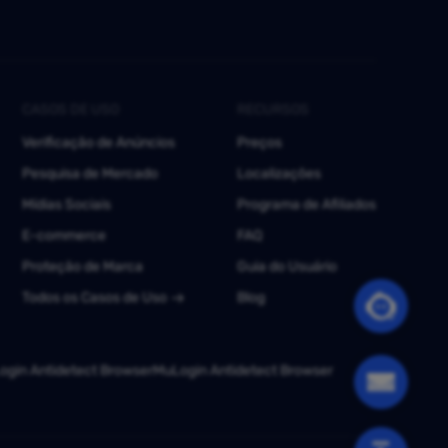
CASOS DE USO
RECURSOS
Verificação de Anúncios
Preços
Pesquisa de Mercado
Localizações
Mídias Sociais
Programa de Afiliados
E-commerce
FAQ
Proteção de Marca
Guia do Usuário
Todos os Casos de Uso
Blog
gin Antidetect Browser
MuLogin Antidetect Browser