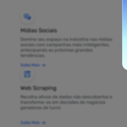
Mídias Sociais
Domine seu espaço na indústria nas mídias
sociais com campanhas mais inteligentes,
antecipando as próximas grandes
tendências.
Saiba Mais
Web Scraping
Recolha ativos de dados não descobertos e
transforme-os em decisões de negócios
geradoras de lucro.
Saiba Mais