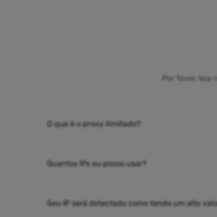
Por favor, lei
O que é o proxy ilimitado?
Quantos IPs eu posso usar?
Seu IP será detectado como tendo um alto valo