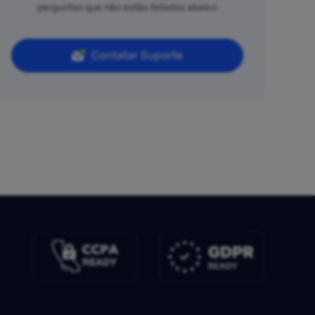
perguntas que não estão listadas abaixo
Contatar Suporte