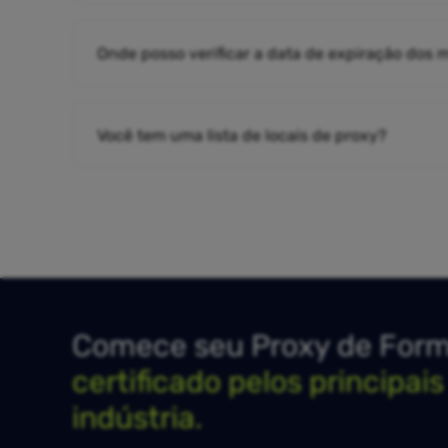
Onde posso verificar a data de expiração dos
Você tem uma lista de locais de proxy?
Comece seu Proxy de Forma
certificado pelos principai
indústria.