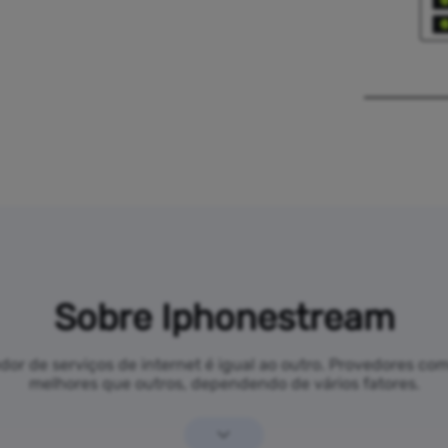
Sobre Iphonestream
r de serviços de internet é igual ao outro. Provedores c
melhores que outros, dependendo de vários fatores.