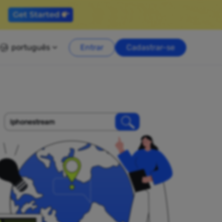
português
Entrar
Cadastrar-se
Iphonestream