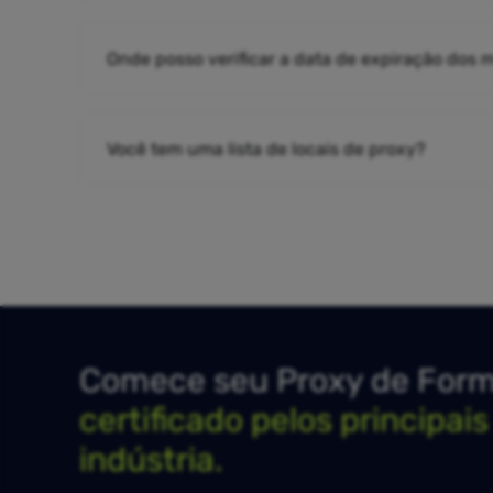
Onde posso verificar a data de expiração dos
Você tem uma lista de locais de proxy?
Comece seu Proxy de Forma
certificado pelos principai
indústria.