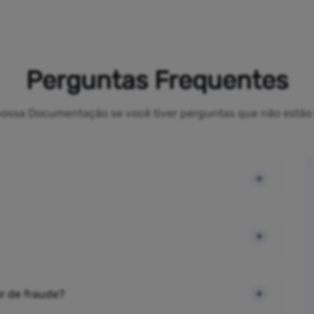
Perguntas Frequentes
a nossa Documentação se você tiver perguntas que não estão 
r de fraude?