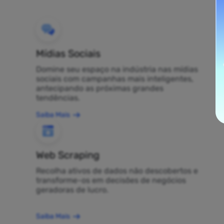
Mídias Sociais
Domine seu espaço na indústria nas mídias
sociais com campanhas mais inteligentes,
antecipando as próximas grandes
tendências.
Saiba Mais
Web Scraping
Recolha ativos de dados não descobertos e
transforme-os em decisões de negócios
geradoras de lucro.
Saiba Mais