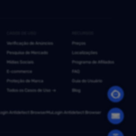
CASOS DE USO
RECURSOS
Verificação de Anúncios
Preços
Pesquisa de Mercado
Localizações
Mídias Sociais
Programa de Afiliados
E-commerce
FAQ
Proteção de Marca
Guia do Usuário
Todos os Casos de Uso
Blog
gin Antidetect Browser
MuLogin Antidetect Browser