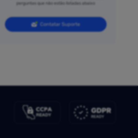
perguntas que não estão listadas abaixo
Contatar Suporte