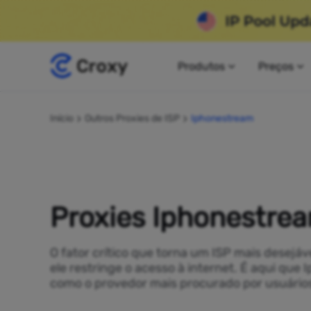
Produtos
Preços
Início
Outros Proxies de ISP
Iphonestream
Proxies Iphonestre
O fator crítico que torna um ISP mais desejáv
ele restringe o acesso à internet. É aqui que
como o provedor mais procurado por usuários