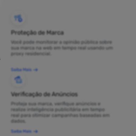
Proteção de Marca
Você pode monitorar a opinião pública sobre
sua marca na web em tempo real usando um
proxy residencial.
s
Saiba Mais
Verificação de Anúncios
Proteja sua marca, verifique anúncios e
realize inteligência publicitária em tempo
real para otimizar campanhas baseadas em
dados.
Saiba Mais