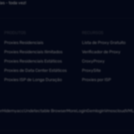
as - toda vez!
PRODUTOS
RECURSOS
Proxies Residenciais
Lista de Proxy Gratuito
Proxies Residenciais Ilimitados
Verificador de Proxy
Proxies Residenciais Estáticos
CroxyProxy
Proxies de Data Center Estáticos
ProxySite
Proxies ISP de Longa Duração
Proxies por ISP
er
Hidemyacc
Undetectable Browser
MoreLogin
Gemlogin
Vmoscloud
VMLo