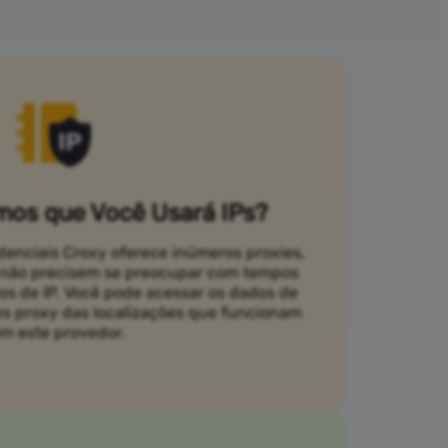
os que Você Usará IPs?
idenciais Croxy oferece inúmeros proxies,
s não precisem se preocupar com tempos
ios de IP. Você pode acessar os dados de
es proxy das localizações que funcionam
m este provedor.