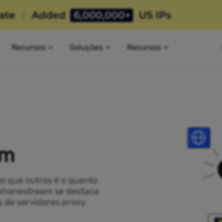
Recursos
Soluções
Recursos
am
el que outros é o quanto
 Iphonestream se destaca
 de servidores proxy.