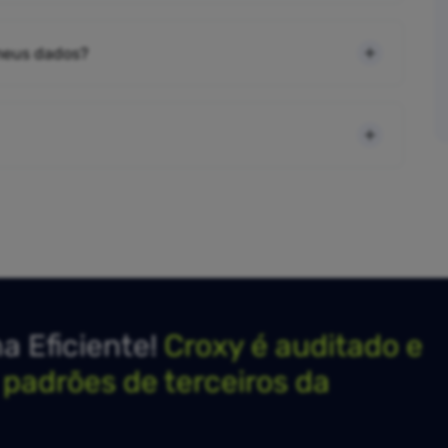
 meus dados?
 Eficiente!
Croxy é auditado e
s padrões de terceiros da