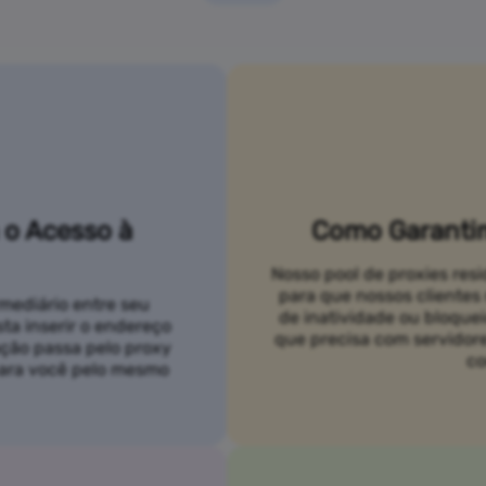
 o Acesso à
Como Garantim
Nosso pool de proxies res
para que nossos cliente
mediário entre seu
de inatividade ou bloque
asta inserir o endereço
que precisa com servidor
ação passa pelo proxy
co
 para você pelo mesmo