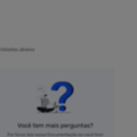
listadas abaixo
Você tem mais perguntas?
Por favor, leia nossa Documentação se você tiver