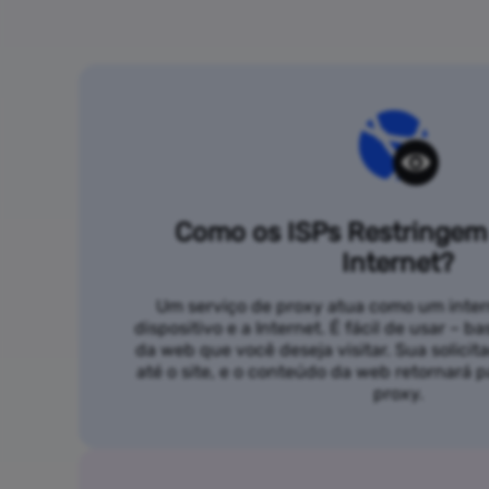
Como os ISPs Restringem
Internet?
Um serviço de proxy atua como um inter
dispositivo e a Internet. É fácil de usar – b
da web que você deseja visitar. Sua solicit
até o site, e o conteúdo da web retornará
proxy.