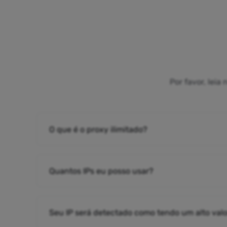
Por favor, lei
O que é o proxy ilimitado?
Quantos IPs eu posso usar?
Seu IP será detectado como tendo um alto valo