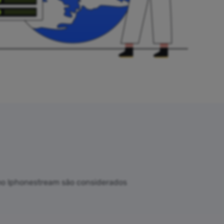
omo Iphonestream são considerados