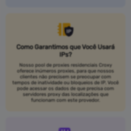
Como Garantimos que Você Usará
IPs?
Nosso pool de proxies residenciais Croxy
oferece inúmeros proxies, para que nossos
clientes não precisem se preocupar com
tempos de inatividade ou bloqueios de IP. Você
pode acessar os dados de que precisa com
servidores proxy das localizações que
funcionam com este provedor.