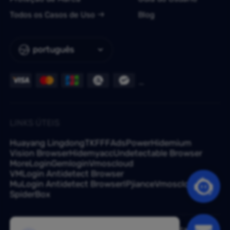
Todos os Casos de Uso
Blog
português
LINKS ÚTEIS
Huayang Lingdong
TKFFF
AdsPower
Hidemium
Vision Browser
Hidemyacc
Undetectable Browser
MoreLogin
Gemlogin
Vmoscloud
VMLogin Antidetect Browser
MuLogin Antidetect Browser
IPjiance
Vmoscloud
SpiderBox
Tem uma dúvida? Pergunte aos nossos especialistas em -