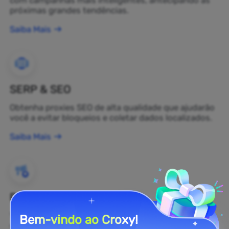
próximas grandes tendências.
Saiba Mais
SERP & SEO
Obtenha proxies SEO de alta qualidade que ajudarão
você a evitar bloqueios e coletar dados localizados.
Saiba Mais
Proteção de Marca
Você pode monitorar a opinião pública sobre sua
Bem-vindo ao Croxy!
marca na web em tempo real usando um proxy