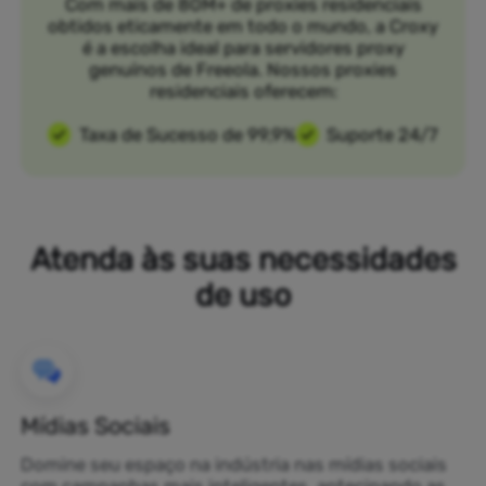
Com mais de 80M+ de proxies residenciais
obtidos eticamente em todo o mundo, a Croxy
é a escolha ideal para servidores proxy
genuínos de Freeola. Nossos proxies
residenciais oferecem:
Taxa de Sucesso de 99,9%
Suporte 24/7
Atenda às suas necessidades
de uso
Mídias Sociais
Domine seu espaço na indústria nas mídias sociais
com campanhas mais inteligentes, antecipando as