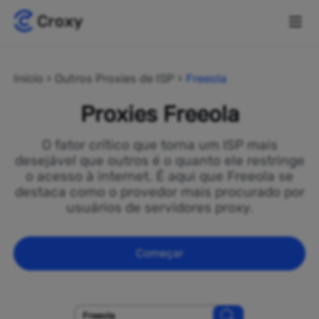
Início
Outros Proxies de ISP
Freeola
Proxies Freeola
O fator crítico que torna um ISP mais
desejável que outros é o quanto ele restringe
o acesso à internet. É aqui que Freeola se
destaca como o provedor mais procurado por
usuários de servidores proxy.
Começar
Freeola