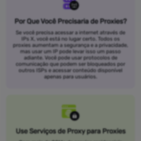
Por Que Você Precisaria de Proxies?
Se você precisa acessar a internet através de
IPs X, você está no lugar certo. Todos os
proxies aumentam a segurança e a privacidade,
mas usar um IP pode levar isso um passo
adiante. Você pode usar protocolos de
comunicação que podem ser bloqueados por
outros ISPs e acessar conteúdo disponível
apenas para usuários.
Use Serviços de Proxy para Proxies