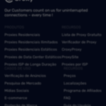
Our Customers count on us for uninterrupted
connections – every time !
PRODUTOS
RECURSOS
Proxies Residenciais
Lista de Proxy Gratuito
Proxies Residenciais Ilimitados
Verificador de Proxy
Proxies Residenciais Estáticos
CroxyProxy
Proxies de Data Center Estáticos
ProxySite
Proxies ISP de Longa Duração
Proxies por ISP
CASOS DE USO
RECURSOS
Verificação de Anúncios
Preços
Pesquisa de Mercado
Localizações
Mídias Sociais
Programa de Afiliados
E-commerce
FAQ
Proteção de Marca
Guia do Usuário