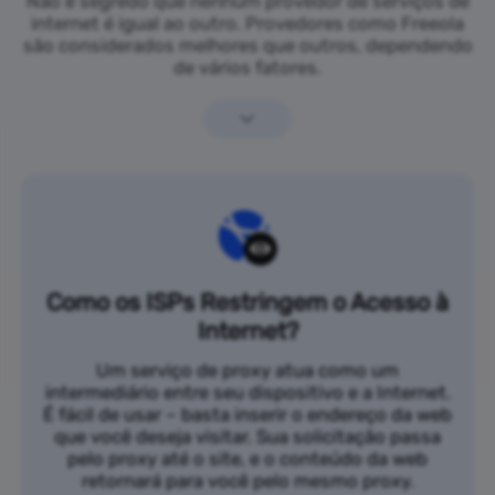
Não é segredo que nenhum provedor de serviços de
internet é igual ao outro. Provedores como Freeola
são considerados melhores que outros, dependendo
de vários fatores.
Como os ISPs Restringem o Acesso à
Internet?
Um serviço de proxy atua como um
intermediário entre seu dispositivo e a Internet.
É fácil de usar – basta inserir o endereço da web
que você deseja visitar. Sua solicitação passa
pelo proxy até o site, e o conteúdo da web
retornará para você pelo mesmo proxy.