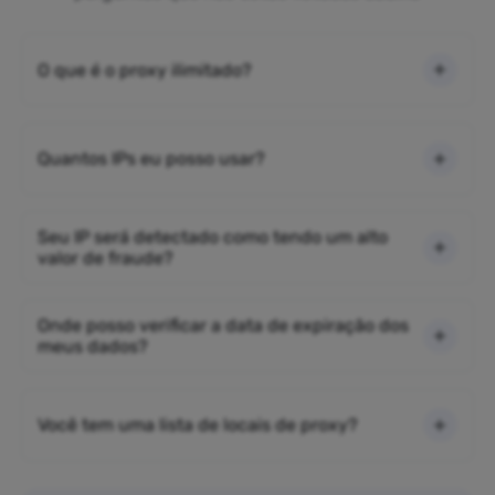
O que é o proxy ilimitado?
Quantos IPs eu posso usar?
Seu IP será detectado como tendo um alto
valor de fraude?
Onde posso verificar a data de expiração dos
meus dados?
Você tem uma lista de locais de proxy?