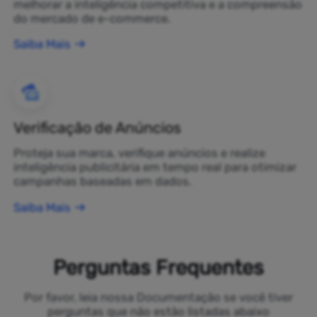
melhorar a inteligência competitiva e a compreensão
do mercado de e-commerce.
Saiba Mais
Verificação de Anúncios
Proteja sua marca, verifique anúncios e realize
inteligência publicitária em tempo real para otimizar
campanhas baseadas em dados.
Saiba Mais
Perguntas Frequentes
Por favor, leia nossa Documentação se você tiver
perguntas que não estão listadas abaixo