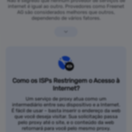
Não é segredo que nenhum provedor de serviços de
internet é igual ao outro. Provedores como Freenet
AG são considerados melhores que outros,
dependendo de vários fatores.
Como os ISPs Restringem o Acesso à
Internet?
Um serviço de proxy atua como um
intermediário entre seu dispositivo e a Internet.
É fácil de usar – basta inserir o endereço da web
que você deseja visitar. Sua solicitação passa
pelo proxy até o site, e o conteúdo da web
retornará para você pelo mesmo proxy.