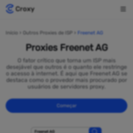
Início
Outros Proxies de ISP
Freenet AG
Proxies Freenet AG
O fator crítico que torna um ISP mais
desejável que outros é o quanto ele restringe
o acesso à internet. É aqui que Freenet AG se
destaca como o provedor mais procurado por
usuários de servidores proxy.
Começar
Freenet AG