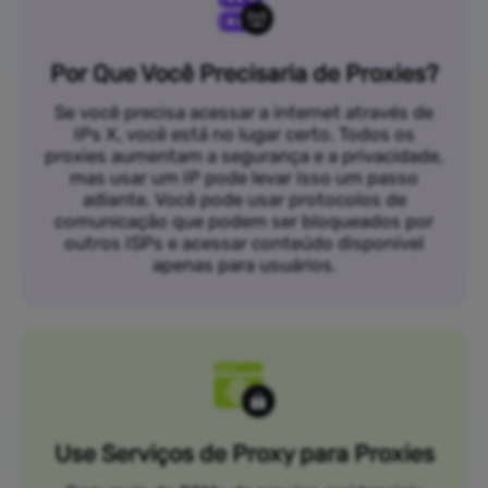
Por Que Você Precisaria de Proxies?
Se você precisa acessar a internet através de
IPs X, você está no lugar certo. Todos os
proxies aumentam a segurança e a privacidade,
mas usar um IP pode levar isso um passo
adiante. Você pode usar protocolos de
comunicação que podem ser bloqueados por
outros ISPs e acessar conteúdo disponível
apenas para usuários.
Use Serviços de Proxy para Proxies