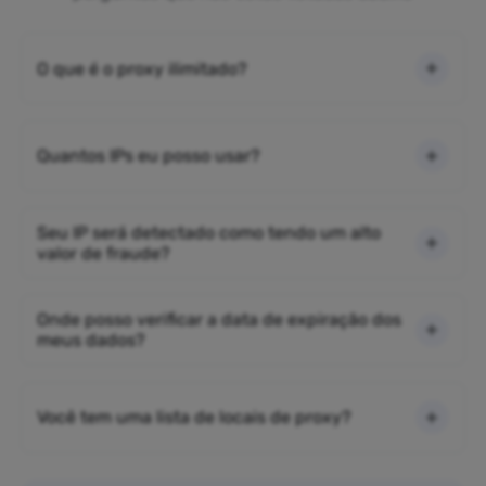
O que é o proxy ilimitado?
Quantos IPs eu posso usar?
Seu IP será detectado como tendo um alto
valor de fraude?
Onde posso verificar a data de expiração dos
meus dados?
Você tem uma lista de locais de proxy?