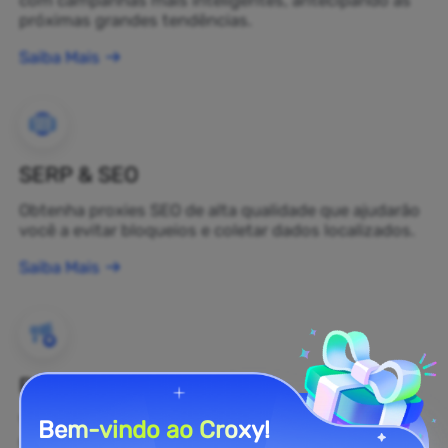
próximas grandes tendências.
Saiba Mais
SERP & SEO
Obtenha proxies SEO de alta qualidade que ajudarão
você a evitar bloqueios e coletar dados localizados.
Saiba Mais
Proteção de Marca
Você pode monitorar a opinião pública sobre sua
Bem-vindo ao Croxy!
marca na web em tempo real usando um proxy