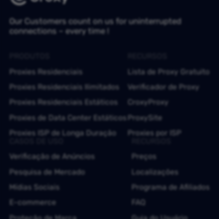
Our Customers count on us for uninterrupted
connections – every time !
PRODUTOS
RECURSOS
Proxies Residenciais
Lista de Proxy Gratuito
Proxies Residenciais Ilimitados
Verificador de Proxy
Proxies Residenciais Estáticos
CroxyProxy
Proxies de Data Center Estáticos
ProxySite
Proxies ISP de Longa Duração
Proxies por ISP
CASOS DE USO
RECURSOS
Verificação de Anúncios
Preços
Pesquisa de Mercado
Localizações
Mídias Sociais
Programa de Afiliados
E-commerce
FAQ
Proteção de Marca
Guia do Usuário