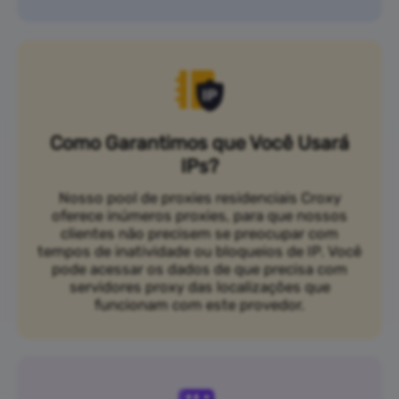
Como Garantimos que Você Usará
IPs?
Nosso pool de proxies residenciais Croxy
oferece inúmeros proxies, para que nossos
clientes não precisem se preocupar com
tempos de inatividade ou bloqueios de IP. Você
pode acessar os dados de que precisa com
servidores proxy das localizações que
funcionam com este provedor.