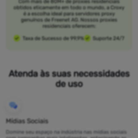
Com mais de 80M+ de proxies residenciais
obtidos eticamente em todo o mundo, a Croxy
é a escolha ideal para servidores proxy
genuínos de Freenet AG. Nossos proxies
residenciais oferecem:
Taxa de Sucesso de 99,9%
Suporte 24/7
Atenda às suas necessidades
de uso
Mídias Sociais
Domine seu espaço na indústria nas mídias sociais
com campanhas mais inteligentes, antecipando as