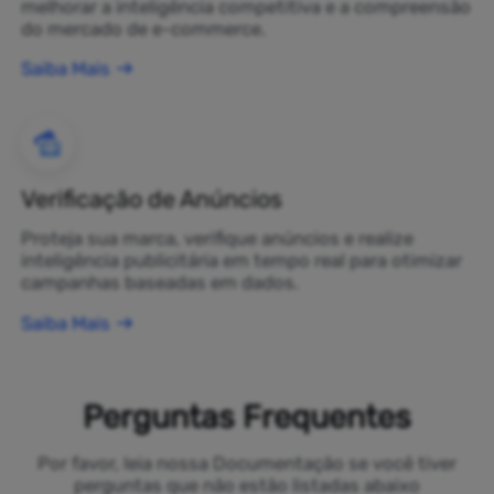
melhorar a inteligência competitiva e a compreensão
do mercado de e-commerce.
Saiba Mais
Verificação de Anúncios
Proteja sua marca, verifique anúncios e realize
inteligência publicitária em tempo real para otimizar
campanhas baseadas em dados.
Saiba Mais
Perguntas Frequentes
Por favor, leia nossa Documentação se você tiver
perguntas que não estão listadas abaixo