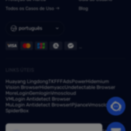
Todos os Casos de Uso
Blog
português
LINKS ÚTEIS
Huayang Lingdong
TKFFF
AdsPower
Hidemium
Vision Browser
Hidemyacc
Undetectable Browser
MoreLogin
Gemlogin
Vmoscloud
VMLogin Antidetect Browser
MuLogin Antidetect Browser
IPjiance
Vmoscloud
SpiderBox
Tem uma dúvida? Pergunte aos nossos especialistas em -