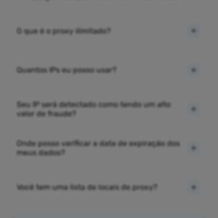
O que é o proxy ilimitado?
Quantos IPs eu posso usar?
Seu IP será detectado como tendo um alto
valor de fraude?
Onde posso verificar a data de expiração dos
meus dados?
Você tem uma lista de locais de proxy?