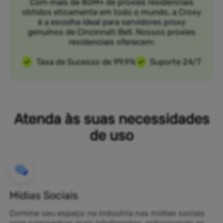
Com mais de 80M+ de proxies residenciais
obtidos eticamente em todo o mundo, a Croxy
é a escolha ideal para servidores proxy
genuínos de Cincinnati Bell. Nossos proxies
residenciais oferecem:
Taxa de Sucesso de 99,9%
Suporte 24/7
Atenda às suas necessidades
de uso
Mídias Sociais
Domine seu espaço na indústria nas mídias sociais
com campanhas mais inteligentes, antecipando as