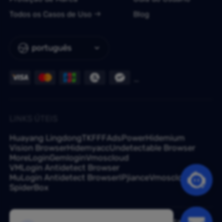
Todos os Casos de Uso
Blog
português
LINKS ÚTEIS
Huayang Lingdong
TKFFF
AdsPower
Hidemium
Vision Browser
Hidemyacc
Undetectable Browser
MoreLogin
Gemlogin
Vmoscloud
VMLogin Antidetect Browser
MuLogin Antidetect Browser
IPjiance
Vmoscloud
SpiderBox
Tem uma dúvida? Pergunte aos nossos especialistas em -