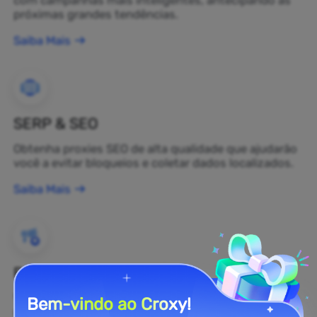
próximas grandes tendências.
Saiba Mais
SERP & SEO
Obtenha proxies SEO de alta qualidade que ajudarão
você a evitar bloqueios e coletar dados localizados.
Saiba Mais
Proteção de Marca
Você pode monitorar a opinião pública sobre sua
Bem-vindo ao Croxy!
marca na web em tempo real usando um proxy