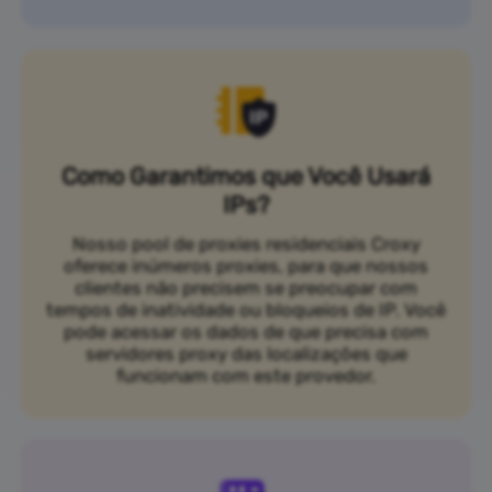
Como Garantimos que Você Usará
IPs?
Nosso pool de proxies residenciais Croxy
oferece inúmeros proxies, para que nossos
clientes não precisem se preocupar com
tempos de inatividade ou bloqueios de IP. Você
pode acessar os dados de que precisa com
servidores proxy das localizações que
funcionam com este provedor.