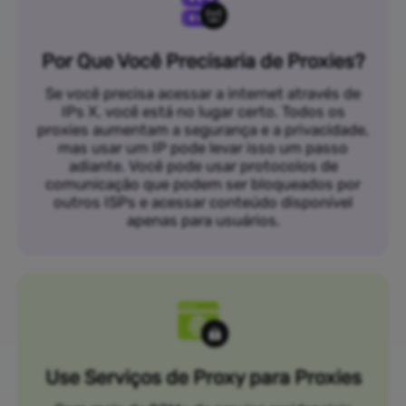
Por Que Você Precisaria de Proxies?
Se você precisa acessar a internet através de
IPs X, você está no lugar certo. Todos os
proxies aumentam a segurança e a privacidade,
mas usar um IP pode levar isso um passo
adiante. Você pode usar protocolos de
comunicação que podem ser bloqueados por
outros ISPs e acessar conteúdo disponível
apenas para usuários.
Use Serviços de Proxy para Proxies