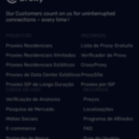
Our Customers count on us for uninterrupted
connections – every time !
PRODUTOS
RECURSOS
Proxies Residenciais
Lista de Proxy Gratuito
Proxies Residenciais Ilimitados
Verificador de Proxy
Proxies Residenciais Estáticos
CroxyProxy
Proxies de Data Center Estáticos
ProxySite
Proxies ISP de Longa Duração
Proxies por ISP
CASOS DE USO
RECURSOS
Verificação de Anúncios
Preços
Pesquisa de Mercado
Localizações
Mídias Sociais
Programa de Afiliados
E-commerce
FAQ
Proteção de Marca
Guia do Usuário