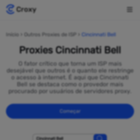
Início
Outros Proxies de ISP
Cincinnati Bell
Proxies Cincinnati Bell
O fator crítico que torna um ISP mais
desejável que outros é o quanto ele restringe
o acesso à internet. É aqui que Cincinnati
Bell se destaca como o provedor mais
procurado por usuários de servidores proxy.
Começar
Cincinnati Bell