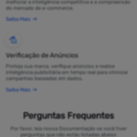
melhorar a inteligência competitiva e a compreensão
do mercado de e-commerce.
Saiba Mais
Verificação de Anúncios
Proteja sua marca, verifique anúncios e realize
inteligência publicitária em tempo real para otimizar
campanhas baseadas em dados.
Saiba Mais
Perguntas Frequentes
Por favor, leia nossa Documentação se você tiver
perguntas que não estão listadas abaixo