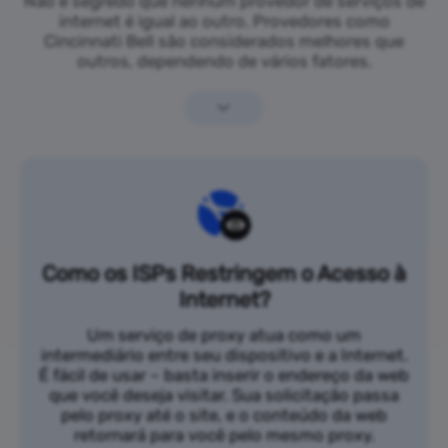
Não é segredo que nenhum provedor de serviços de
internet é igual ao outro. Provedores como
Cincinnati Bell são considerados melhores que
outros, dependendo de vários fatores.
Como os ISPs Restringem o Acesso à
Internet?
Um serviço de proxy atua como um
intermediário entre seu dispositivo e a Internet.
É fácil de usar – basta inserir o endereço da web
que você deseja visitar. Sua solicitação passa
pelo proxy até o site, e o conteúdo da web
retornará para você pelo mesmo proxy.