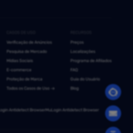
CASOS DE USO
RECURSOS
Verificação de Anúncios
Preços
Pesquisa de Mercado
Localizações
Mídias Sociais
Programa de Afiliados
E-commerce
FAQ
Proteção de Marca
Guia do Usuário
Todos os Casos de Uso
Blog
gin Antidetect Browser
MuLogin Antidetect Browser