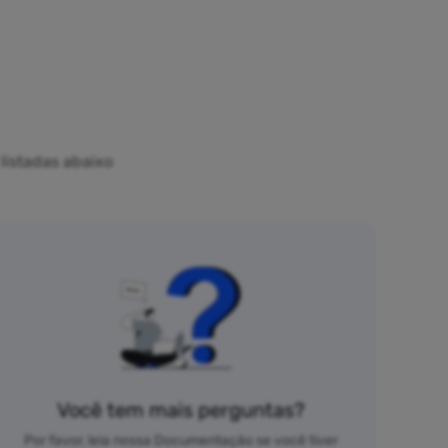
listadas abaixo
Você tem mais perguntas?
Por favor, leia nossa Documentação se você tiver