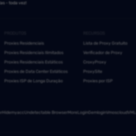
as - toda vez!
PRODUTOS
RECURSOS
Proxies Residenciais
Lista de Proxy Gratuito
Proxies Residenciais Ilimitados
Verificador de Proxy
Proxies Residenciais Estáticos
CroxyProxy
Proxies de Data Center Estáticos
ProxySite
Proxies ISP de Longa Duração
Proxies por ISP
er
Hidemyacc
Undetectable Browser
MoreLogin
Gemlogin
Vmoscloud
VMLo