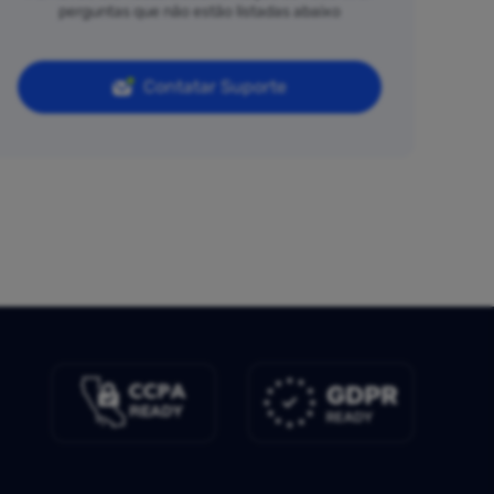
perguntas que não estão listadas abaixo
Contatar Suporte