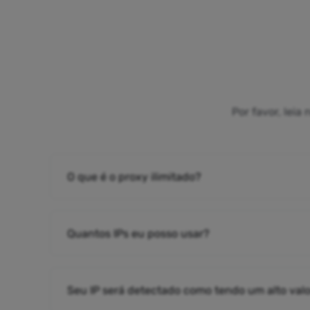
Por favor, lei
O que é o proxy ilimitado?
Quantos IPs eu posso usar?
Seu IP será detectado como tendo um alto valo