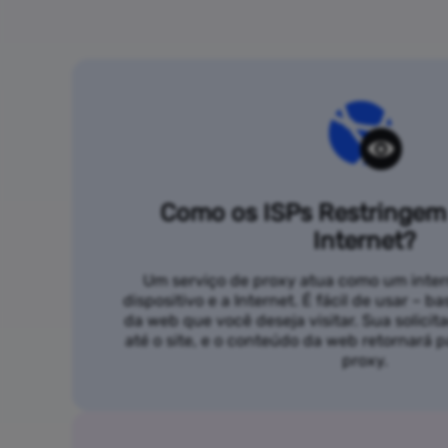
Como os ISPs Restringem
Internet?
Um serviço de proxy atua como um inter
dispositivo e a Internet. É fácil de usar – b
da web que você deseja visitar. Sua solicit
até o site, e o conteúdo da web retornará
proxy.