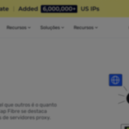
Recursos
Soluções
Recursos
el que outros é o quanto
Cap Fibre se destaca
 de servidores proxy.