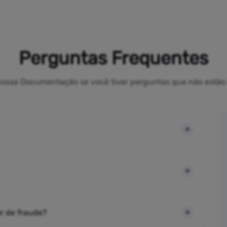
Perguntas Frequentes
a nossa Documentação se você tiver perguntas que não estão 
r de fraude?