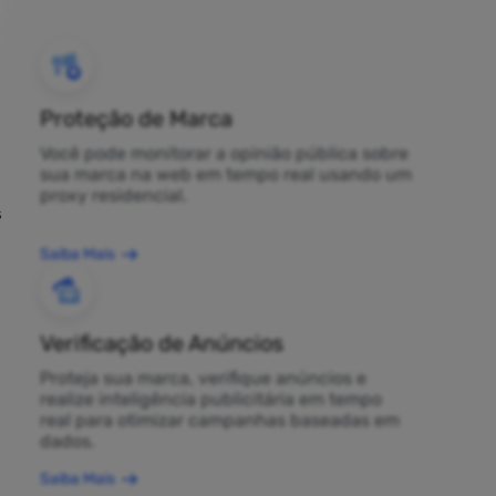
Proteção de Marca
Você pode monitorar a opinião pública sobre
sua marca na web em tempo real usando um
proxy residencial.
s
Saiba Mais
Verificação de Anúncios
Proteja sua marca, verifique anúncios e
realize inteligência publicitária em tempo
real para otimizar campanhas baseadas em
dados.
Saiba Mais