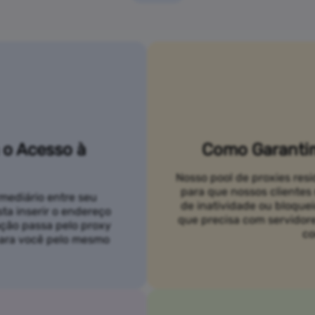
 o Acesso à
Como Garantim
Nosso pool de proxies res
para que nossos cliente
mediário entre seu
de inatividade ou bloque
asta inserir o endereço
que precisa com servidor
ação passa pelo proxy
co
 para você pelo mesmo