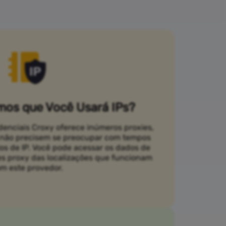
os que Você Usará IPs?
idenciais Croxy oferece inúmeros proxies,
s não precisem se preocupar com tempos
ios de IP. Você pode acessar os dados de
es proxy das localizações que funcionam
m este provedor.