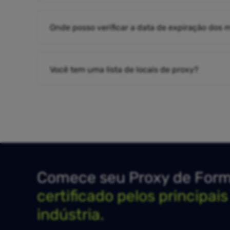
Onde posso verificar a data de expiração dos
Você tem uma lista de locais de proxy?
Comece seu Proxy de Forma
certificado pelos principai
indústria.