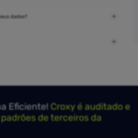
 meus dados?
 Eficiente!
Croxy é auditado e
s padrões de terceiros da