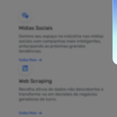
Mídias Sociais
Domine seu espaço na indústria nas mídias
sociais com campanhas mais inteligentes,
antecipando as próximas grandes
tendências.
Saiba Mais
Web Scraping
Recolha ativos de dados não descobertos e
transforme-os em decisões de negócios
geradoras de lucro.
Saiba Mais