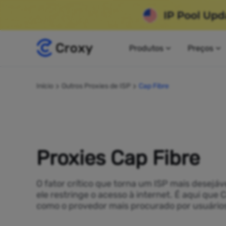
Produtos
Preços
Início
Outros Proxies de ISP
Cap Fibre
Proxies Cap Fibre
O fator crítico que torna um ISP mais desejáv
ele restringe o acesso à internet. É aqui que 
como o provedor mais procurado por usuários