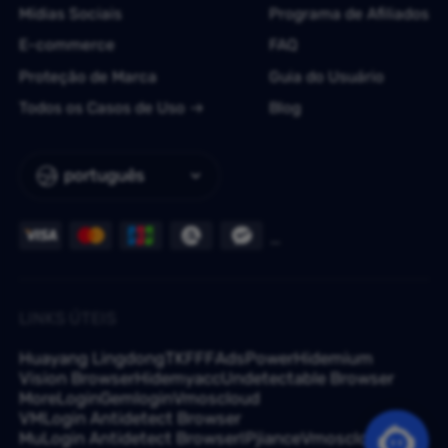
Mídias Sociais
Programa de Afiliados
E-commerce
FAQ
Proteção de Marca
Guia do Usuário
Todos os Casos de Uso
Blog
português
LINKS ÚTEIS
Huayang Lingdong
TKFFF
AdsPower
Hidemium
Vision Browser
Hidemyacc
Undetectable Browser
MoreLogin
Gemlogin
Vmoscloud
VMLogin Antidetect Browser
MuLogin Antidetect Browser
IPjiance
Vmoscloud