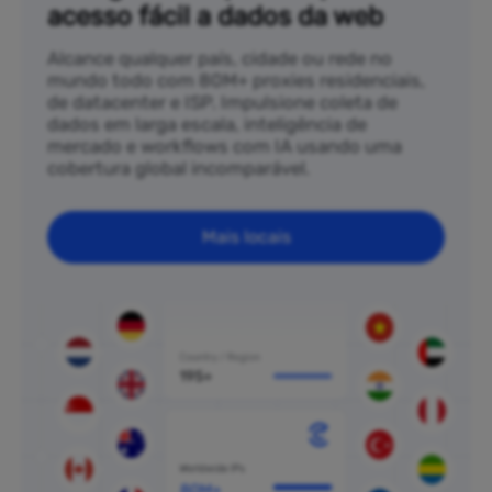
acesso fácil a dados da web
Alcance qualquer país, cidade ou rede no
mundo todo com 80M+ proxies residenciais,
de datacenter e ISP. Impulsione coleta de
dados em larga escala, inteligência de
mercado e workflows com IA usando uma
cobertura global incomparável.
Mais locais
80M+