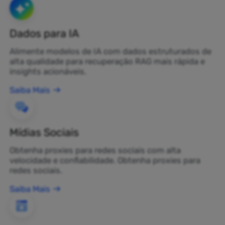
Dados para IA
Alimente modelos de IA com dados estruturados de
alta qualidade para recuperação RAG mais rápida e
insights acionáveis.
Saiba Mais
Mídias Sociais
Obtenha proxies para redes sociais com alta
velocidade e confiabilidade. Obtenha proxies para
redes sociais.
Saiba Mais