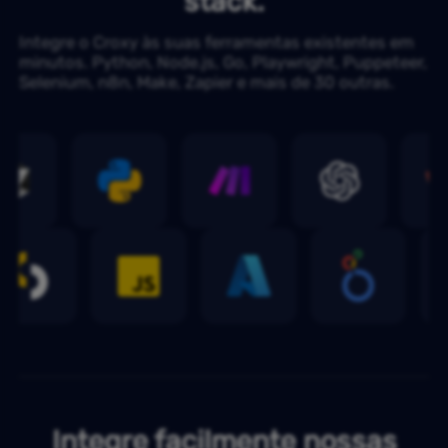
stack.
Integre o Croxy às suas ferramentas existentes em
minutos. Python, Node.js, Go, Playwright, Puppeteer,
Selenium, n8n, Make, Zapier e mais de 30 outras.
Integre facilmente nossas