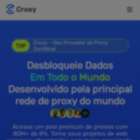
Croxy – Seu Provedor de Proxy
TOP
Confiável
Desbloqueie Dados
Em Todo o Mundo
Desenvolvido pela principal
rede de proxy do mundo
Acesse um pool premium de proxies com
80M+ de IPs. Torne seus projetos de web