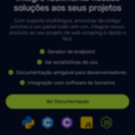
soluções aos seus projetos
Com suporte multilíngue, amostras de código
prontas e um painel tudo-em-um, integrar nosso
produto ao seu projeto de web scraping é rápido e
fácil.
Gerador de endpoint
Ver estatísticas de uso
Documentação amigável para desenvolvedores
Integração com software de terceiros
Ver Documentação