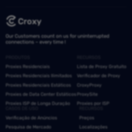
Our Customers count on us for uninterrupted
connections – every time !
PRODUTOS
RECURSOS
Proxies Residenciais
Lista de Proxy Gratuito
Proxies Residenciais Ilimitados
Verificador de Proxy
Proxies Residenciais Estáticos
CroxyProxy
Proxies de Data Center Estáticos
ProxySite
Proxies ISP de Longa Duração
Proxies por ISP
CASOS DE USO
RECURSOS
Verificação de Anúncios
Preços
Pesquisa de Mercado
Localizações