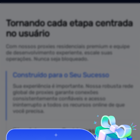
result 
 = 
 requests.
get
(
url
 = 
url
,
 proxies
 = 
proxies
)
print
(
result.
text
)
Tornando cada etapa centrada
no usuário
Com nossos proxies residenciais premium e equipe
de desenvolvimento experiente, escale suas
operações. Nunca seja bloqueado.
Construído para o Seu Sucesso
Sua experiência é importante. Nossa robusta rede
global de proxies garante conexões
consistentemente confiáveis e acesso
ininterrupto a todos os recursos online de que
você precisa.
Diga Adeus aos Problemas de
Conectividade