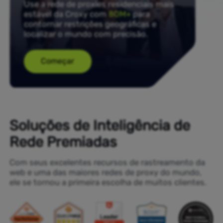
Use a rede de proxies residenciais mais
estável da Croxy com
80M+
para
contornar restrições geográficas e
localizar o mundo com precisão.
Começar
Soluções de Inteligência de
Rede Premiadas
Com seus excelentes recursos de rastreamento da
web e uma das maiores redes de proxy do mundo,
ele se tornou a primeira escolha de muitos clientes.