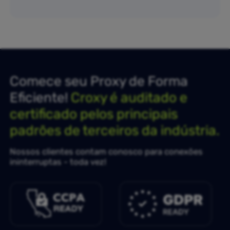
Comece seu Proxy de Forma
Eficiente!
Croxy é auditado e
certificado pelos principais
padrões de terceiros da indústria.
Nossos clientes contam conosco para conexões
ininterruptas - toda vez!