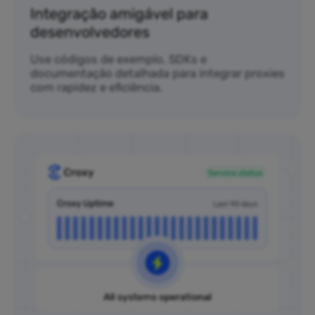
Integração amigável para
desenvolvedores
Use códigos de exemplo, SDKs e
documentação detalhada para integrar proxies
com rapidez e eficiência.