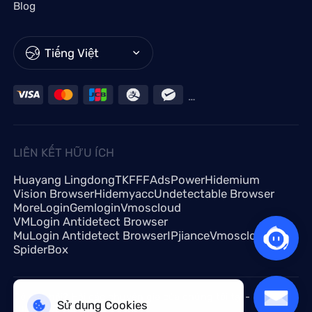
Blog
Tiếng Việt
LIÊN KẾT HỮU ÍCH
Huayang Lingdong
TKFFF
AdsPower
Hidemium
Vision Browser
Hidemyacc
Undetectable Browser
MoreLogin
Gemlogin
Vmoscloud
VMLogin Antidetect Browser
MuLogin Antidetect Browser
IPjiance
Vmoscloud
SpiderBox
Có câu hỏi? Hỏi các chuyên gia của chúng tôi tại -
Sử dụng Cookies
support@croxy.com