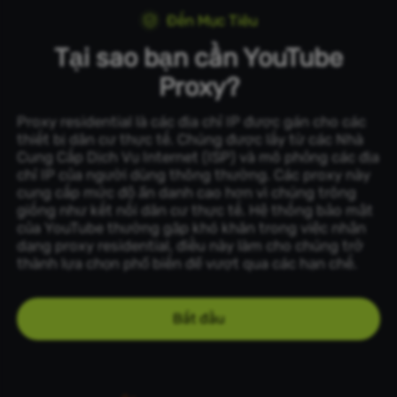
Đến Mục Tiêu
Tại sao bạn cần YouTube
Proxy?
Proxy residential là các địa chỉ IP được gán cho các
thiết bị dân cư thực tế. Chúng được lấy từ các Nhà
Cung Cấp Dịch Vụ Internet (ISP) và mô phỏng các địa
chỉ IP của người dùng thông thường. Các proxy này
cung cấp mức độ ẩn danh cao hơn vì chúng trông
giống như kết nối dân cư thực tế. Hệ thống bảo mật
của YouTube thường gặp khó khăn trong việc nhận
dạng proxy residential, điều này làm cho chúng trở
thành lựa chọn phổ biến để vượt qua các hạn chế.
Bắt đầu