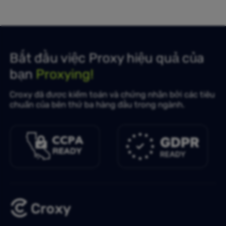
Bắt đầu việc Proxy hiệu quả của
bạn
Proxying!
Croxy đã được kiểm toán và chứng nhận bởi các tiêu
chuẩn của bên thứ ba hàng đầu trong ngành.