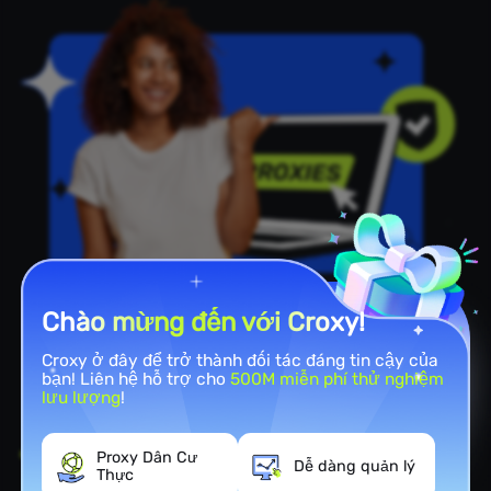
Chào mừng đến với Croxy!
Công Cụ Mạnh Mẽ
Croxy ở đây để trở thành đối tác đáng tin cậy của
Lợi ích của việc sử dụng
bạn! Liên hệ hỗ trợ cho
500M miễn phí thử nghiệm
YouTube Proxy
lưu lượng
!
Vượt qua
Hạn chế địa lý
:
Một lợi ích lớn khi sử
Proxy Dân Cư
Dễ dàng quản lý
dụng proxy YouTube là truy cập vào YouTube ngay
Thực