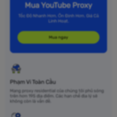
Mua YouTube Proxy
Tốc Độ Nhanh Hơn. Ổn Định Hơn. Giá Cả
Linh Hoạt.
Mua ngay
Phạm Vi Toàn Cầu
Mạng proxy residential của chúng tôi phủ sóng
trên hơn 195 địa điểm. Các hạn chế địa lý sẽ
không còn là vấn đề.