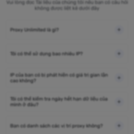
Vui lòng đọc Tài liệu của chúng tôi nếu bạn có câu hỏi
không được liệt kê dưới đây
Proxy Unlimited là gì?
Tôi có thể sử dụng bao nhiêu IP?
IP của bạn có bị phát hiện có giá trị gian lận
cao không?
Tôi có thể kiểm tra ngày hết hạn dữ liệu của
mình ở đâu?
Bạn có danh sách các vị trí proxy không?