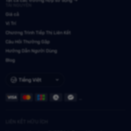
Tất cả các trường hợp sử dụng
TÀI NGUYÊN
Giá cả
Vị Trí
Chương Trình Tiếp Thị Liên Kết
Câu Hỏi Thường Gặp
Hướng Dẫn Người Dùng
Blog
Tiếng Việt
LIÊN KẾT HỮU ÍCH