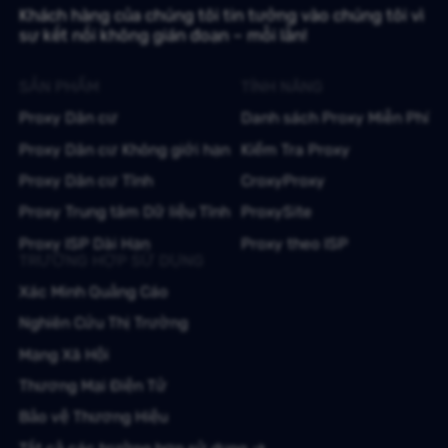
Khách hàng của chúng tôi tin tưởng vào chúng tôi vì
sự kết nối không gián đoạn – mỗi lần!
SẢN PHẨM
TÍNH NĂNG
Proxy Dân cư
Danh sách Proxy Miễn Phí
Proxy Dân cư Không giới hạn
Kiểm Tra Proxy
Proxy Dân cư Tĩnh
CroxyProxy
Proxy Trung tâm Dữ liệu Tĩnh
ProxySite
Proxy ISP Dài Hạn
Proxy theo ISP
TRƯỜNG HỢP SỬ DỤNG
Xác Minh Quảng Cáo
Nghiên Cứu Thị Trường
Mạng Xã Hội
Thương Mại Điện Tử
Bảo vệ Thương Hiệu