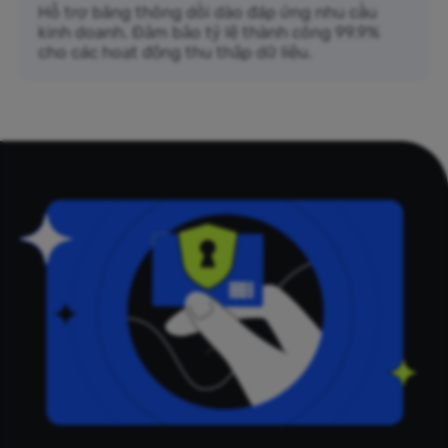
Hỗ trợ băng thông dồi dào đáp ứng nhu cầu
kinh doanh. Đảm bảo tỷ lệ thành công 99.9%
cho các hoạt động thu thập dữ liệu.