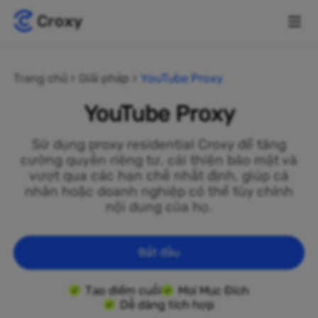
Trang chủ
Giải pháp
YouTube Proxy
YouTube Proxy
Sử dụng proxy residential Croxy để tăng
cường quyền riêng tư, cải thiện bảo mật và
vượt qua các hạn chế nhất định, giúp cá
nhân hoặc doanh nghiệp có thể tùy chỉnh
nội dung của họ.
Bắt đầu
Tạo điểm cuối
Mọi Mục Đích
Dễ dàng tích hợp