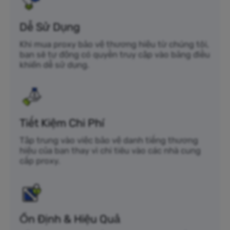
Dễ Sử Dụng
Khi mua proxy bảo vệ thương hiệu từ chúng tôi,
bạn sẽ tự động có quyền truy cập vào bảng điều
khiển dễ sử dụng.
Tiết Kiệm Chi Phí
Tập trung vào việc bảo vệ danh tiếng thương
hiệu của bạn thay vì chi tiêu vào các nhà cung
cấp proxy.
Ổn Định & Hiệu Quả