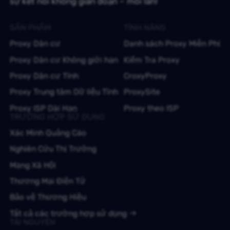
sự kết nối không gián đoạn – mỗi lần!
SẢN PHẨM
TÍNH NĂNG
Proxy Dân cư
Danh sách Proxy Miễn Phí
Proxy Dân cư Không giới hạn
Kiểm Tra Proxy
Proxy Dân cư Tĩnh
CroxyProxy
Proxy Trung tâm Dữ liệu Tĩnh
ProxySite
Proxy ISP Dài Hạn
Proxy theo ISP
TRƯỜNG HỢP SỬ DỤNG
Xác Minh Quảng Cáo
Nghiên Cứu Thị Trường
Mạng Xã Hội
Thương Mại Điện Tử
Bảo vệ Thương Hiệu
Tất cả các trường hợp sử dụng
TÀI NGUYÊN