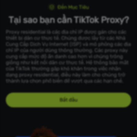
Đến Mục Tiêu
Tại sao bạn cần TikTok Proxy?
Proxy residential là các địa chỉ IP được gán cho các
thiết bị dân cư thực tế. Chúng được lấy từ các Nhà
Cung Cấp Dịch Vụ Internet (ISP) và mô phỏng các địa
chỉ IP của người dùng thông thường. Các proxy này
cung cấp mức độ ẩn danh cao hơn vì chúng trông
giống như kết nối dân cư thực tế. Hệ thống bảo mật
của TikTok thường gặp khó khăn trong việc nhận
dạng proxy residential, điều này làm cho chúng trở
thành lựa chọn phổ biến để vượt qua các hạn chế.
Bắt đầu