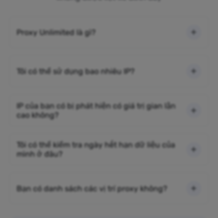
Proxy Unlimited là gì?
Tôi có thể sử dụng bao nhiêu IP?
IP của bạn có bị phát hiện có giá trị gian lận
cao không?
Tôi có thể kiểm tra ngày hết hạn dữ liệu của
mình ở đâu?
Bạn có danh sách các vị trí proxy không?