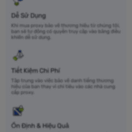
Dễ Sử Dụng
Khi mua proxy bảo vệ thương hiệu từ chúng tôi,
bạn sẽ tự động có quyền truy cập vào bảng điều
khiển dễ sử dụng.
Tiết Kiệm Chi Phí
Tập trung vào việc bảo vệ danh tiếng thương
hiệu của bạn thay vì chi tiêu vào các nhà cung
cấp proxy.
Ổn Định & Hiệu Quả