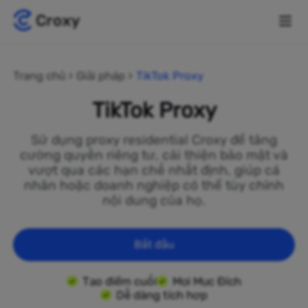
Trang chủ
Giải pháp
TikTok Proxy
TikTok Proxy
Sử dụng proxy residential Croxy để tăng
cường quyền riêng tư, cải thiện bảo mật và
vượt qua các hạn chế nhất định, giúp cá
nhân hoặc doanh nghiệp có thể tùy chỉnh
nội dung của họ.
Bắt đầu
Tạo điểm cuối
Mọi Mục Đích
Dễ dàng tích hợp