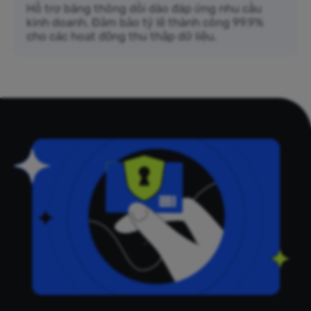
Hỗ trợ băng thông dồi dào đáp ứng nhu cầu
kinh doanh. Đảm bảo tỷ lệ thành công 99.9%
cho các hoạt động thu thập dữ liệu.