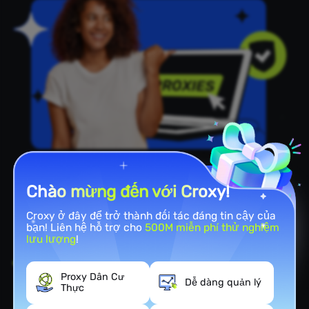
Công Cụ Mạnh Mẽ
Chào mừng đến với Croxy!
Lợi ích của việc sử dụng
Croxy ở đây để trở thành đối tác đáng tin cậy của
bạn! Liên hệ hỗ trợ cho
500M miễn phí thử nghiệm
TikTok Proxy
lưu lượng
!
Vượt qua
Hạn chế địa lý
:
Một lợi ích lớn khi sử
dụng proxy TikTok là truy cập vào TikTok ngay cả
Proxy Dân Cư
Dễ dàng quản lý
khi nó bị chặn hoặc hạn chế ở khu vực của bạn.
Thực