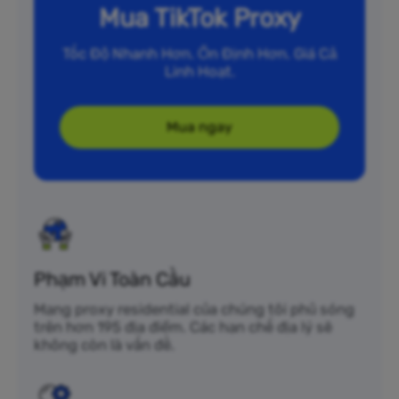
Mua TikTok Proxy
Tốc Độ Nhanh Hơn. Ổn Định Hơn. Giá Cả
Linh Hoạt.
Mua ngay
Phạm Vi Toàn Cầu
Mạng proxy residential của chúng tôi phủ sóng
trên hơn 195 địa điểm. Các hạn chế địa lý sẽ
không còn là vấn đề.