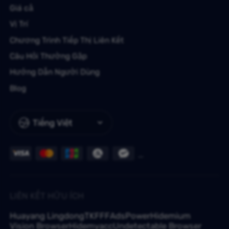
Giá cả
Vị Trí
Chương Trình Tiếp Thị Liên Kết
Câu Hỏi Thường Gặp
Hướng Dẫn Người Dùng
Blog
Tiếng Việt
LIÊN KẾT HỮU ÍCH
Huayang Lingdong
TKFFF
AdsPower
Hidemium
Vision Browser
Hidemyacc
Undetectable Browser