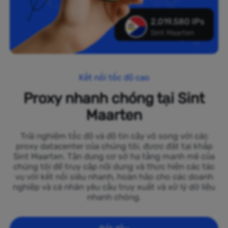
2,019,580 IPs
Sint Maarten
Kết nối tốc độ cao
Proxy nhanh chóng tại Sint
Maarten
Trải nghiệm tốc độ và độ tin cậy vô song với các
proxy datacenter của chúng tôi, được đặt tại khắp
Sint Maarten. Tận dụng cơ sở hạ tầng mạnh mẽ của
chúng tôi để truy cập nội dung và thực hiện các tác
vụ với kết nối siêu nhanh, hoàn hảo cho các doanh
nghiệp và cá nhân yêu cầu truy xuất và xử lý dữ liệu
nhanh chóng.