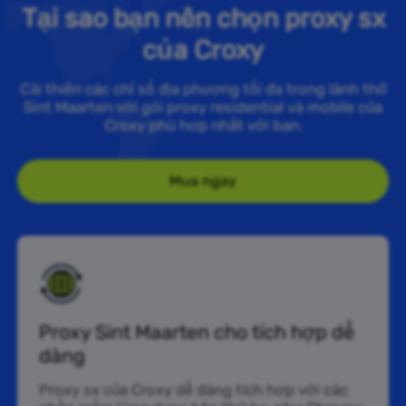
Tại sao bạn nên chọn proxy sx
của Croxy
Cải thiện các chỉ số địa phương tối đa trong lãnh thổ
Sint Maarten với gói proxy residential và mobile của
Croxy phù hợp nhất với bạn.
Mua ngay
Proxy Sint Maarten cho tích hợp dễ
dàng
Proxy sx của Croxy dễ dàng tích hợp với các