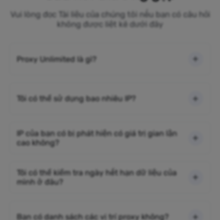
Vui lòng đọc Tài liệu của chúng tôi nếu bạn có câu hỏi
không được liệt kê dưới đây
Proxy Unlimited là gì?
Tôi có thể sử dụng bao nhiêu IP?
IP của bạn có bị phát hiện có giá trị gian lận
cao không?
Tôi có thể kiểm tra ngày hết hạn dữ liệu của
mình ở đâu?
Bạn có danh sách các vị trí proxy không?