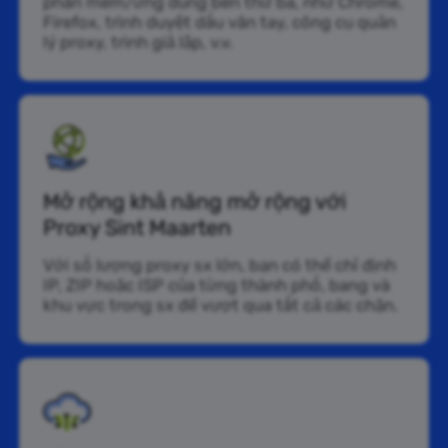
phần mềm/ứng dụng bên thứ ba, như Chrome,
Firefox, trình duyệt dấu vân tay, công cụ quản
lý proxy, trình giả lập, v.v.
Mở rộng khả năng mở rộng với
Proxy Sint Maarten
Với số lượng proxy sx lớn, bạn có thể chỉ định
IP, ZIP hoặc ISP của từng thành phố, bang và
khu vực trong sx để vượt qua tất cả các chặn.