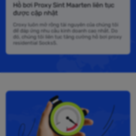
Hồ bơi Proxy Sint Maarten liên tục
được cập nhật
Croxy luôn mở rộng tài nguyên của chúng tôi
để đáp ứng nhu cầu kinh doanh cao nhất. Do
đó, chúng tôi liên tục tăng cường hồ bơi proxy
residential Socks5.