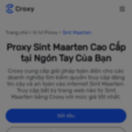
Trang chủ
Vị trí Proxy
Sint Maarten
Proxy Sint Maarten Cao Cấp
tại Ngón Tay Của Bạn
Croxy cung cấp giải pháp toàn diện cho các
doanh nghiệp tìm kiếm quyền truy cập đáng
tin cậy và an toàn vào internet Sint Maarten.
Truy cập bất kỳ trang web nào từ Sint
Maarten bằng Croxy với mức giá tốt nhất.
Bắt đầu