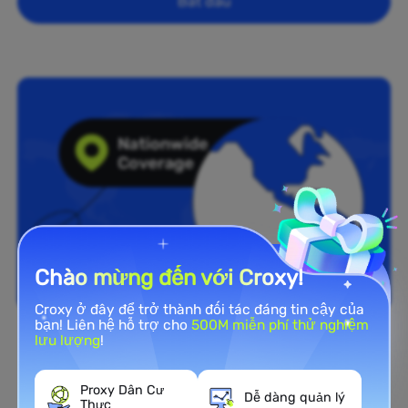
Bắt đầu
Chào mừng đến với Croxy!
Croxy ở đây để trở thành đối tác đáng tin cậy của
bạn! Liên hệ hỗ trợ cho
500M miễn phí thử nghiệm
lưu lượng
!
Phủ sóng toàn quốc
Mạng Proxy Residential rộng
Proxy Dân Cư
Dễ dàng quản lý
Thực