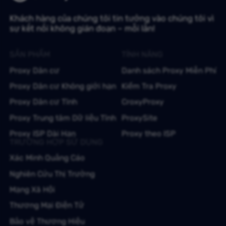
Khách hàng của chúng tôi tin tưởng vào chúng tôi vì
sự kết nối không gián đoạn – mỗi lần!
SẢN PHẨM
TÍNH NĂNG
Proxy Dân cư
Danh sách Proxy Miễn Phí
Proxy Dân cư Không giới hạn
Kiểm Tra Proxy
Proxy Dân cư Tĩnh
CroxyProxy
Proxy Trung tâm Dữ liệu Tĩnh
ProxySite
Proxy ISP Dài Hạn
Proxy theo ISP
TRƯỜNG HỢP SỬ DỤNG
Xác Minh Quảng Cáo
Nghiên Cứu Thị Trường
Mạng Xã Hội
Thương Mại Điện Tử
Bảo vệ Thương Hiệu