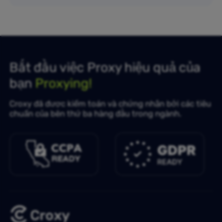
Bắt đầu việc Proxy hiệu quả của
bạn
Proxying!
Croxy đã được kiểm toán và chứng nhận bởi các tiêu
chuẩn của bên thứ ba hàng đầu trong ngành.