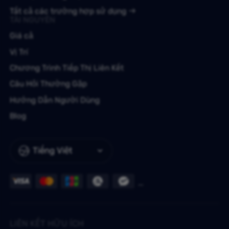
Tất cả các trường hợp sử dụng
TÀI NGUYÊN
Giá cả
Vị Trí
Chương Trình Tiếp Thị Liên Kết
Câu Hỏi Thường Gặp
Hướng Dẫn Người Dùng
Blog
Tiếng Việt
LIÊN KẾT HỮU ÍCH