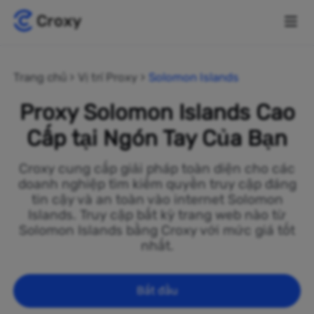
Trang chủ
Vị trí Proxy
Solomon Islands
Proxy Solomon Islands Cao
Cấp tại Ngón Tay Của Bạn
Croxy cung cấp giải pháp toàn diện cho các
doanh nghiệp tìm kiếm quyền truy cập đáng
tin cậy và an toàn vào internet Solomon
Islands. Truy cập bất kỳ trang web nào từ
Solomon Islands bằng Croxy với mức giá tốt
nhất.
Bắt đầu