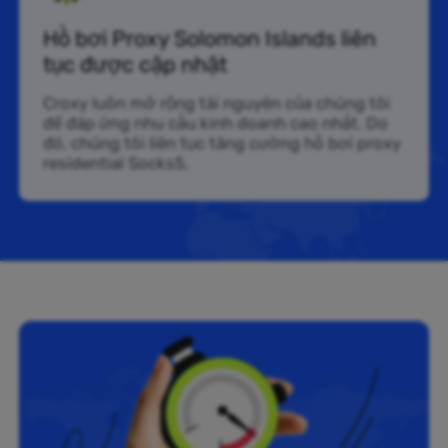
Hồ bơi Proxy Solomon Islands liên
tục được cập nhật
Croxy luôn mở rộng tài nguyên của chúng tôi
để đáp ứng nhu cầu kinh doanh cao nhất. Do
đó, chúng tôi liên tục tăng cường hồ bơi proxy
residential Socks5.