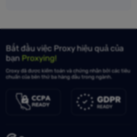
Bắt đầu việc Proxy hiệu quả của
bạn
Proxying!
Croxy đã được kiểm toán và chứng nhận bởi các tiêu
chuẩn của bên thứ ba hàng đầu trong ngành.