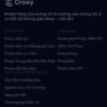
Khách hàng của chúng tôi tin tưởng vào chúng tôi vì
sự kết nối không gián đoạn – mỗi lần!
SẢN PHẨM
TÍNH NĂNG
Proxy Dân cư
Danh sách Proxy Miễn Phí
Proxy Dân cư Không giới hạn
Kiểm Tra Proxy
Proxy Dân cư Tĩnh
CroxyProxy
Proxy Trung tâm Dữ liệu Tĩnh
ProxySite
Proxy ISP Dài Hạn
Proxy theo ISP
TRƯỜNG HỢP SỬ DỤNG
Xác Minh Quảng Cáo
Nghiên Cứu Thị Trường
Mạng Xã Hội
Thương Mại Điện Tử