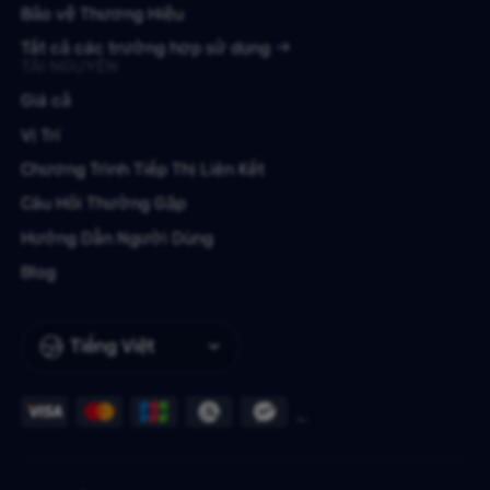
Bảo vệ Thương Hiệu
Tất cả các trường hợp sử dụng
TÀI NGUYÊN
Giá cả
Vị Trí
Chương Trình Tiếp Thị Liên Kết
Câu Hỏi Thường Gặp
Hướng Dẫn Người Dùng
Blog
Tiếng Việt