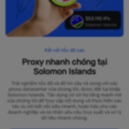
353,110 IPs
Solomon Islands
Kết nối tốc độ cao
Proxy nhanh chóng tại
Solomon Islands
Trải nghiệm tốc độ và độ tin cậy vô song với các
proxy datacenter của chúng tôi, được đặt tại khắp
Solomon Islands. Tận dụng cơ sở hạ tầng mạnh mẽ
của chúng tôi để truy cập nội dung và thực hiện các
tác vụ với kết nối siêu nhanh, hoàn hảo cho các
doanh nghiệp và cá nhân yêu cầu truy xuất và xử lý
dữ liệu nhanh chóng.