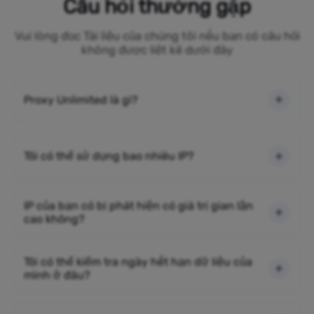
Câu hỏi thường gặp
Vui lòng đọc Tài liệu của chúng tôi nếu bạn có câu hỏi
không được liệt kê dưới đây
Proxy Unlimited là gì?
Tôi có thể sử dụng bao nhiêu IP?
IP của bạn có bị phát hiện có giá trị gian lận
cao không?
Tôi có thể kiểm tra ngày hết hạn dữ liệu của
mình ở đâu?