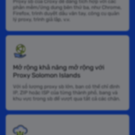
Proxy sb của Croxy dễ dàng tích hợp với các
phần mềm/ứng dụng bên thứ ba, như Chrome,
Firefox, trình duyệt dấu vân tay, công cụ quản
lý proxy, trình giả lập, v.v.
Mở rộng khả năng mở rộng với
Proxy Solomon Islands
Với số lượng proxy sb lớn, bạn có thể chỉ định
IP, ZIP hoặc ISP của từng thành phố, bang và
khu vực trong sb để vượt qua tất cả các chặn.