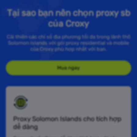
Tại sao bạn nên chọn proxy sb
của Croxy
Cải thiện các chỉ số địa phương tối đa trong lãnh thổ
Solomon Islands với gói proxy residential và mobile
của Croxy phù hợp nhất với bạn.
Mua ngay
Proxy Solomon Islands cho tích hợp
dễ dàng