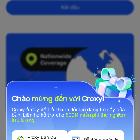
Bắt đầu
Chào mừng đến với Croxy!
Croxy ở đây để trở thành đối tác đáng tin cậy của
bạn! Liên hệ hỗ trợ cho
500M miễn phí thử nghiệm
lưu lượng
!
Phủ sóng toàn quốc
Proxy Dân Cư
Dễ dàng quản lý