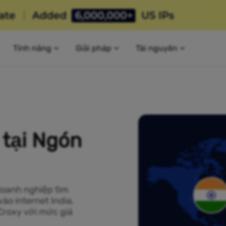
Tính năng
Giải pháp
Tài nguyên
 tại Ngón
doanh nghiệp tìm
ào internet India.
Croxy với mức giá