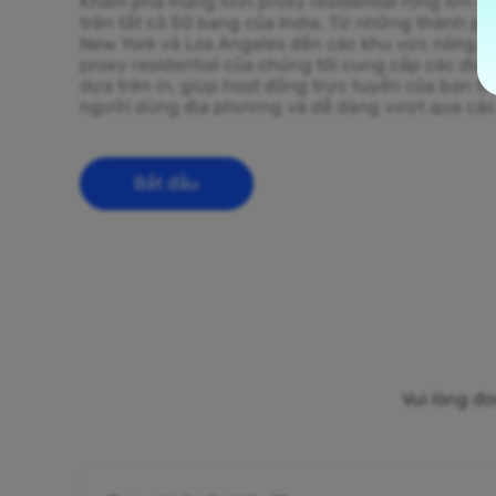
Khám phá mạng lưới proxy residential rộng lớn của
trên tất cả 50 bang của India. Từ những thành p
New York và Los Angeles đến các khu vực nông t
proxy residential của chúng tôi cung cấp các địa 
dựa trên in, giúp hoạt động trực tuyến của bạn t
người dùng địa phương và dễ dàng vượt qua các h
Bắt đầu
Vui lòng đọ