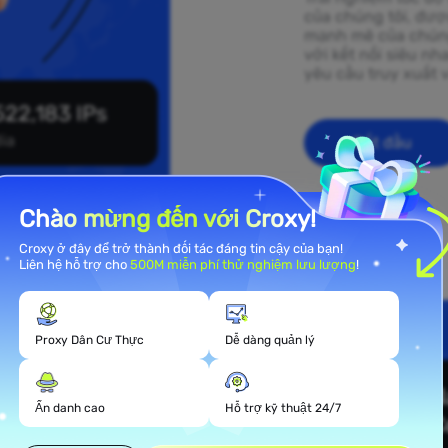
của chúng tôi, đượ
mạnh mẽ của chúng 
với kết nối siêu n
yêu cầu truy xuất 
522,183 IPs
dia
Bắt đầu
Chào mừng đến với Croxy!
Croxy ở đây để trở thành đối tác đáng tin cậy của bạn!
Liên hệ hỗ trợ cho
500M miễn phí thử nghiệm lưu lượng
!
Proxy Dân Cư Thực
Dễ dàng quản lý
l rộng
Ẩn danh cao
Hỗ trợ kỹ thuật 24/7