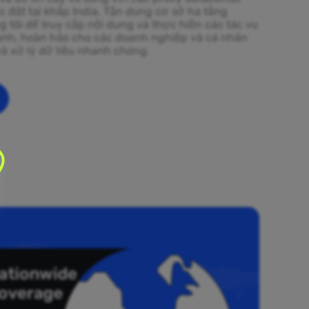
c đặt tại khắp India. Tận dụng cơ sở hạ tầng
tôi để truy cập nội dung và thực hiện các tác vụ
hanh, hoàn hảo cho các doanh nghiệp và cá nhân
và xử lý dữ liệu nhanh chóng.