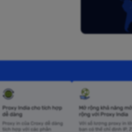
Proxy India cho tích hợp
Mở rộng khả năng m
dễ dàng
rộng với Proxy India
Proxy in của Croxy dễ dàng
Với số lượng proxy in lớ
tích hợp với các phần
bạn có thể chỉ định IP, Z