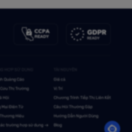
G HỢP SỬ DỤNG
TÀI NGUYÊN
nh Quảng Cáo
Giá cả
Cứu Thị Trường
Vị Trí
ã Hội
Chương Trình Tiếp Thị Liên Kết
 Mại Điện Tử
Câu Hỏi Thường Gặp
 Thương Hiệu
Hướng Dẫn Người Dùng
các trường hợp sử dụng
Blog