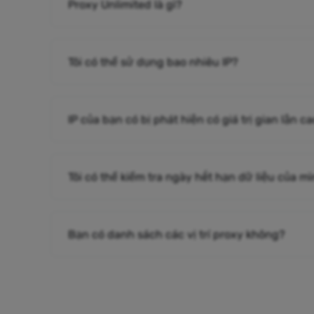
Proxy Unlimited là gì?
Tôi có thể sử dụng bao nhiêu IP?
IP của bạn có bị phát hiện có giá trị gian lận 
Tôi có thể kiểm tra ngày hết hạn dữ liệu của m
Bạn có danh sách các vị trí proxy không?