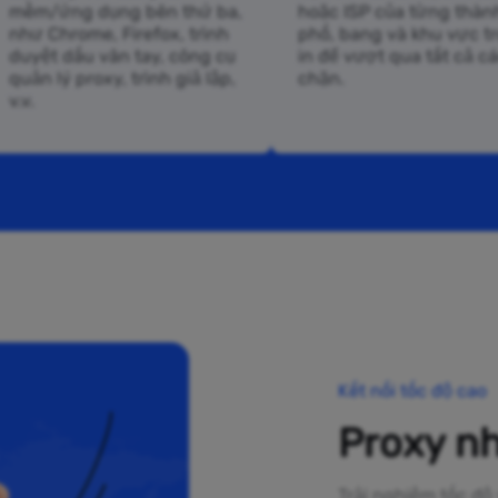
mềm/ứng dụng bên thứ ba,
hoặc ISP của từng thàn
như Chrome, Firefox, trình
phố, bang và khu vực t
duyệt dấu vân tay, công cụ
in để vượt qua tất cả c
quản lý proxy, trình giả lập,
chặn.
v.v.
Kết nối tốc độ cao
Proxy nh
Trải nghiệm tốc độ