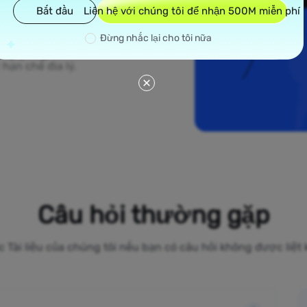
 chúng tôi trải dài
Bắt đầu
Liên hệ với chúng tôi để nhận 500M miễn phí
hố nhộn nhịp như
hôn ở Midwest, các
Đừng nhắc lại cho tôi nữa
chỉ IP chính thức
rông giống như
ạn chế địa lý.
Câu hỏi thường gặp
c Tài liệu của chúng tôi nếu bạn có câu hỏi không được liệt