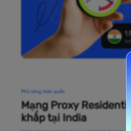
1,
In
Phủ sóng toàn quốc
Mạng Proxy Residentia
khắp tại India