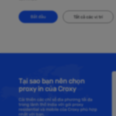
Bắt đầu
Tất cả các vị trí
Tại sao bạn nên chọn
proxy in của Croxy
Cải thiện các chỉ số địa phương tối đa
trong lãnh thổ India với gói proxy
residential và mobile của Croxy phù hợp
nhất với bạn.