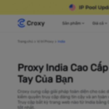
Sản phẩm
Giá cả
Trang chủ
Vị trí Proxy
India
Proxy India Cao Cấp
Tay Của Bạn
Croxy cung cấp giải pháp toàn diện cho các 
kiếm quyền truy cập đáng tin cậy và an toàn v
Truy cập bất kỳ trang web nào từ India bằng 
tốt nhất.