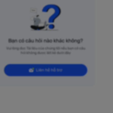
Bạn có câu hỏi nào khác không?
Vui lòng đọc Tài liệu của chúng tôi nếu bạn có câu
hỏi không được liệt kê dưới đây
Liên hệ hỗ trợ