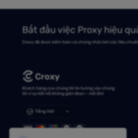
Bắt đầu việc Proxy hiệu q
Croxy đã được kiểm toán và chứng nhận bởi các tiêu chuẩ
Khách hàng của chúng tôi tin tưởng vào chúng
tôi vì sự kết nối không gián đoạn – mỗi lần!
Tiếng Việt