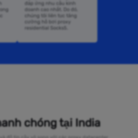
h
đáp ứng nhu cầu kinh
rong
doanh cao nhất. Do đó,
ác
chúng tôi liên tục tăng
cường hồ bơi proxy
residential Socks5.
anh chóng tại India
 và độ tin cậy vô song với các proxy datacenter