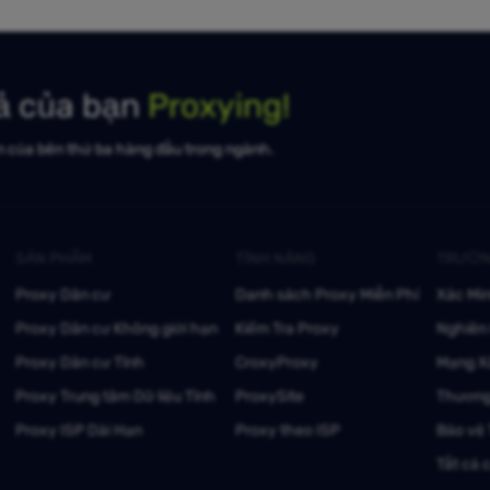
uả của bạn
Proxying!
n của bên thứ ba hàng đầu trong ngành.
SẢN PHẨM
TÍNH NĂNG
TRƯỜN
Proxy Dân cư
Danh sách Proxy Miễn Phí
Xác Mi
Proxy Dân cư Không giới hạn
Kiểm Tra Proxy
Nghiên 
Proxy Dân cư Tĩnh
CroxyProxy
Mạng X
Proxy Trung tâm Dữ liệu Tĩnh
ProxySite
Thương
Proxy ISP Dài Hạn
Proxy theo ISP
Bảo vệ
Tất cả 