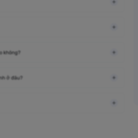
cao không?
ình ở đâu?