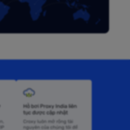
ở
Hồ bơi Proxy India liên
tục được cập nhật
n,
Croxy luôn mở rộng tài
IP
nguyên của chúng tôi để