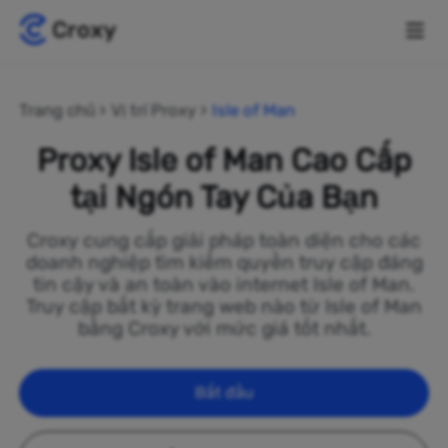
Trang chủ
Vị trí Proxy
Isle of Man
Proxy Isle of Man Cao Cấp
tại Ngón Tay Của Bạn
Croxy cung cấp giải pháp toàn diện cho các
doanh nghiệp tìm kiếm quyền truy cập đáng
tin cậy và an toàn vào internet Isle of Man.
Truy cập bất kỳ trang web nào từ Isle of Man
bằng Croxy với mức giá tốt nhất.
Bắt đầu