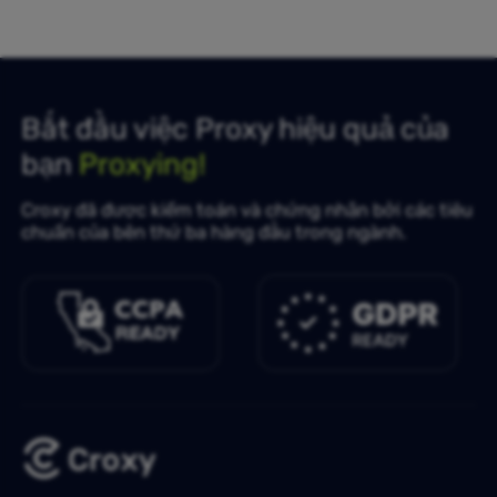
Bắt đầu việc Proxy hiệu quả của
bạn
Proxying!
Croxy đã được kiểm toán và chứng nhận bởi các tiêu
chuẩn của bên thứ ba hàng đầu trong ngành.