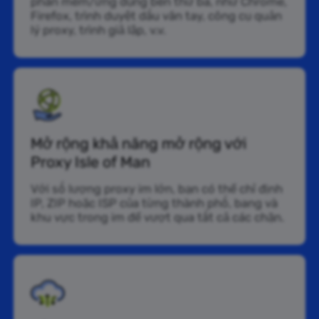
phần mềm/ứng dụng bên thứ ba, như Chrome,
Firefox, trình duyệt dấu vân tay, công cụ quản
lý proxy, trình giả lập, v.v.
Mở rộng khả năng mở rộng với
Proxy Isle of Man
Với số lượng proxy im lớn, bạn có thể chỉ định
IP, ZIP hoặc ISP của từng thành phố, bang và
khu vực trong im để vượt qua tất cả các chặn.