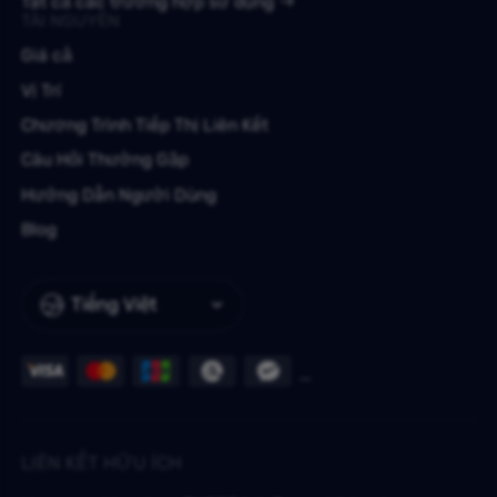
Tất cả các trường hợp sử dụng
TÀI NGUYÊN
Giá cả
Vị Trí
Chương Trình Tiếp Thị Liên Kết
Câu Hỏi Thường Gặp
Hướng Dẫn Người Dùng
Blog
Tiếng Việt
LIÊN KẾT HỮU ÍCH