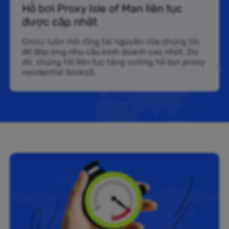
Hồ bơi Proxy Isle of Man liên tục
được cập nhật
Croxy luôn mở rộng tài nguyên của chúng tôi
để đáp ứng nhu cầu kinh doanh cao nhất. Do
đó, chúng tôi liên tục tăng cường hồ bơi proxy
residential Socks5.