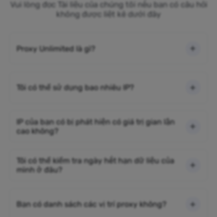
Vui lòng đọc Tài liệu của chúng tôi nếu bạn có câu hỏi
không được liệt kê dưới đây
Proxy Unlimited là gì?
Tôi có thể sử dụng bao nhiêu IP?
IP của bạn có bị phát hiện có giá trị gian lận
cao không?
Tôi có thể kiểm tra ngày hết hạn dữ liệu của
mình ở đâu?
Bạn có danh sách các vị trí proxy không?