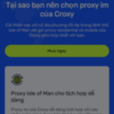
Tại sao bạn nên chọn proxy im
của Croxy
Cải thiện các chỉ số địa phương tối đa trong lãnh thổ
Isle of Man với gói proxy residential và mobile của
Croxy phù hợp nhất với bạn.
Mua ngay
Proxy Isle of Man cho tích hợp dễ
dàng
Proxy im của Croxy dễ dàng tích hợp với các