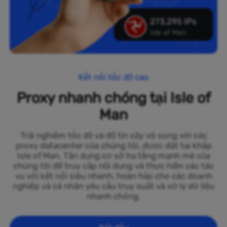
273,295 IPs
Isle of Man
Kết nối tốc độ cao
Proxy nhanh chóng tại Isle of
Man
Trải nghiệm tốc độ và độ tin cậy vô song với các
proxy datacenter của chúng tôi, được đặt tại khắp
Isle of Man. Tận dụng cơ sở hạ tầng mạnh mẽ của
chúng tôi để truy cập nội dung và thực hiện các tác
vụ với kết nối siêu nhanh, hoàn hảo cho các doanh
nghiệp và cá nhân yêu cầu truy xuất và xử lý dữ liệu
nhanh chóng.