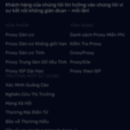
Khách hàng của chúng tôi tin tưởng vào chúng tôi vì
sự kết nối không gián đoạn – mỗi lần!
SẢN PHẨM
TÍNH NĂNG
Proxy Dân cư
Danh sách Proxy Miễn Phí
Proxy Dân cư Không giới hạn
Kiểm Tra Proxy
Proxy Dân cư Tĩnh
CroxyProxy
Proxy Trung tâm Dữ liệu Tĩnh
ProxySite
Proxy ISP Dài Hạn
Proxy theo ISP
TRƯỜNG HỢP SỬ DỤNG
Xác Minh Quảng Cáo
Nghiên Cứu Thị Trường
Mạng Xã Hội
Thương Mại Điện Tử
Bảo vệ Thương Hiệu