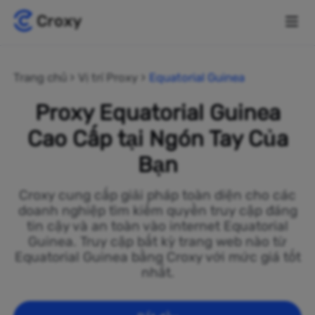
Trang chủ
Vị trí Proxy
Equatorial Guinea
Proxy Equatorial Guinea
Cao Cấp tại Ngón Tay Của
Bạn
Croxy cung cấp giải pháp toàn diện cho các
doanh nghiệp tìm kiếm quyền truy cập đáng
tin cậy và an toàn vào internet Equatorial
Guinea. Truy cập bất kỳ trang web nào từ
Equatorial Guinea bằng Croxy với mức giá tốt
nhất.