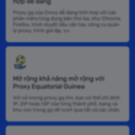
hợp dễ dàng
Proxy gq của Croxy dễ dàng tích hợp với các
phần mềm/ứng dụng bên thứ ba, như Chrome,
Firefox, trình duyệt dấu vân tay, công cụ quản
lý proxy, trình giả lập, v.v.
Mở rộng khả năng mở rộng với
Proxy Equatorial Guinea
Với số lượng proxy gq lớn, bạn có thể chỉ định
IP, ZIP hoặc ISP của từng thành phố, bang và
khu vực trong gq để vượt qua tất cả các chặn.