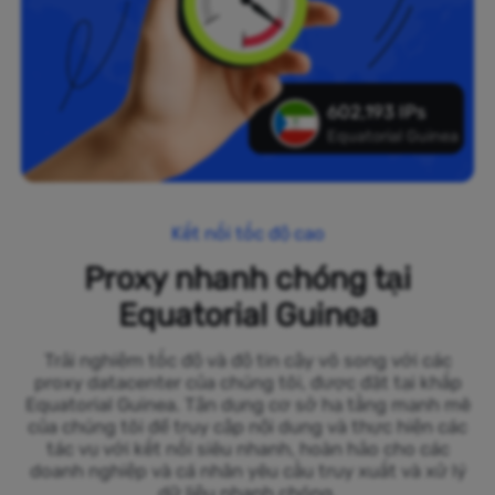
602,193 IPs
Equatorial Guinea
Kết nối tốc độ cao
Proxy nhanh chóng tại
Equatorial Guinea
Trải nghiệm tốc độ và độ tin cậy vô song với các
proxy datacenter của chúng tôi, được đặt tại khắp
Equatorial Guinea. Tận dụng cơ sở hạ tầng mạnh mẽ
của chúng tôi để truy cập nội dung và thực hiện các
tác vụ với kết nối siêu nhanh, hoàn hảo cho các
doanh nghiệp và cá nhân yêu cầu truy xuất và xử lý
dữ liệu nhanh chóng.