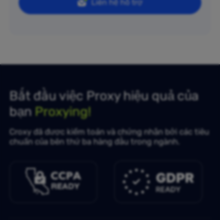
Liên hệ hỗ trợ
Bắt đầu việc Proxy hiệu quả của
bạn
Proxying!
Croxy đã được kiểm toán và chứng nhận bởi các tiêu
chuẩn của bên thứ ba hàng đầu trong ngành.