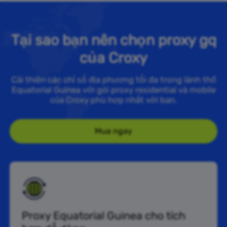
Tại sao bạn nên chọn proxy gq
của Croxy
Cải thiện các chỉ số địa phương tối đa trong lãnh thổ
Equatorial Guinea với gói proxy residential và mobile
của Croxy phù hợp nhất với bạn.
Mua ngay
Proxy Equatorial Guinea cho tích