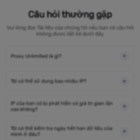
Câu hỏi thường gặp
Vui lòng đọc Tài liệu của chúng tôi nếu bạn có câu hỏi
không được liệt kê dưới đây
Proxy Unlimited là gì?
Tôi có thể sử dụng bao nhiêu IP?
IP của bạn có bị phát hiện có giá trị gian lận
cao không?
Tôi có thể kiểm tra ngày hết hạn dữ liệu của
mình ở đâu?