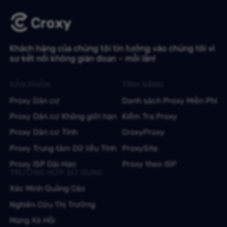
Khách hàng của chúng tôi tin tưởng vào chúng tôi vì
sự kết nối không gián đoạn – mỗi lần!
SẢN PHẨM
TÍNH NĂNG
Proxy Dân cư
Danh sách Proxy Miễn Phí
Proxy Dân cư Không giới hạn
Kiểm Tra Proxy
Proxy Dân cư Tĩnh
CroxyProxy
Proxy Trung tâm Dữ liệu Tĩnh
ProxySite
Proxy ISP Dài Hạn
Proxy theo ISP
TRƯỜNG HỢP SỬ DỤNG
Xác Minh Quảng Cáo
Nghiên Cứu Thị Trường
Mạng Xã Hội