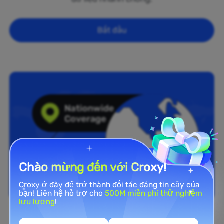
Bắt đầu
Chào mừng đến với Croxy!
Croxy ở đây để trở thành đối tác đáng tin cậy của
bạn! Liên hệ hỗ trợ cho
500M miễn phí thử nghiệm
lưu lượng
!
Phủ sóng toàn quốc