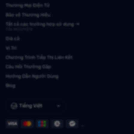
Thương Mại Điện Tử
Bảo vệ Thương Hiệu
Tất cả các trường hợp sử dụng
TÀI NGUYÊN
Giá cả
Vị Trí
Chương Trình Tiếp Thị Liên Kết
Câu Hỏi Thường Gặp
Hướng Dẫn Người Dùng
Blog
Tiếng Việt