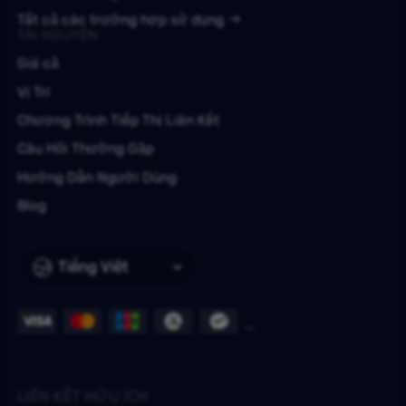
Tất cả các trường hợp sử dụng
TÀI NGUYÊN
Giá cả
Vị Trí
Chương Trình Tiếp Thị Liên Kết
Câu Hỏi Thường Gặp
Hướng Dẫn Người Dùng
Blog
Tiếng Việt
LIÊN KẾT HỮU ÍCH