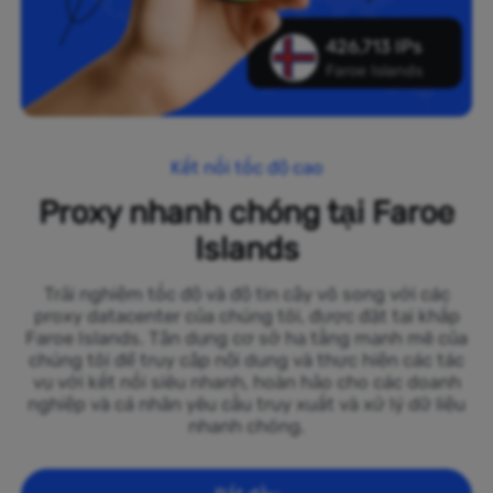
426,713 IPs
Faroe Islands
Kết nối tốc độ cao
Proxy nhanh chóng tại Faroe
Islands
Trải nghiệm tốc độ và độ tin cậy vô song với các
proxy datacenter của chúng tôi, được đặt tại khắp
Faroe Islands. Tận dụng cơ sở hạ tầng mạnh mẽ của
chúng tôi để truy cập nội dung và thực hiện các tác
vụ với kết nối siêu nhanh, hoàn hảo cho các doanh
nghiệp và cá nhân yêu cầu truy xuất và xử lý dữ liệu
nhanh chóng.