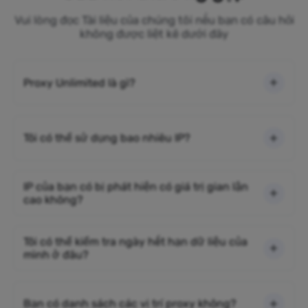
Vui lòng đọc Tài liệu của chúng tôi nếu bạn có câu hỏi
không được liệt kê dưới đây
Proxy Unlimited là gì?
Tôi có thể sử dụng bao nhiêu IP?
IP của bạn có bị phát hiện có giá trị gian lận
cao không?
Tôi có thể kiểm tra ngày hết hạn dữ liệu của
mình ở đâu?
Bạn có danh sách các vị trí proxy không?