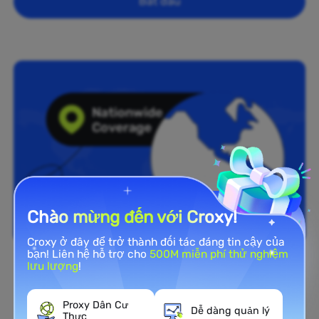
Bắt đầu
Chào mừng đến với Croxy!
Croxy ở đây để trở thành đối tác đáng tin cậy của
bạn! Liên hệ hỗ trợ cho
500M miễn phí thử nghiệm
lưu lượng
!
Phủ sóng toàn quốc
Mạng Proxy Residential rộng
Proxy Dân Cư
Dễ dàng quản lý
Thực