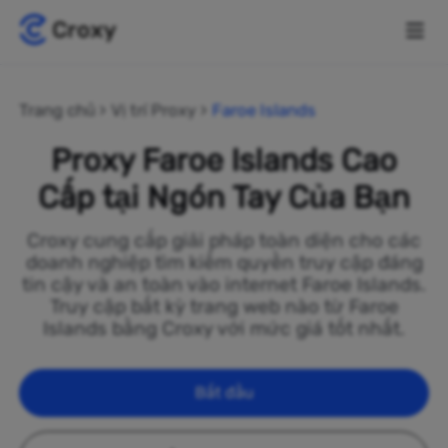
Trang chủ
Vị trí Proxy
Faroe Islands
Proxy Faroe Islands Cao
Cấp tại Ngón Tay Của Bạn
Croxy cung cấp giải pháp toàn diện cho các
doanh nghiệp tìm kiếm quyền truy cập đáng
tin cậy và an toàn vào internet Faroe Islands.
Truy cập bất kỳ trang web nào từ Faroe
Islands bằng Croxy với mức giá tốt nhất.
Bắt đầu