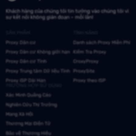
Khách hàng của chúng tôi tin tưởng vào chúng tôi vì
sự kết nối không gián đoạn – mỗi lần!
SẢN PHẨM
TÍNH NĂNG
Proxy Dân cư
Danh sách Proxy Miễn Phí
Proxy Dân cư Không giới hạn
Kiểm Tra Proxy
Proxy Dân cư Tĩnh
CroxyProxy
Proxy Trung tâm Dữ liệu Tĩnh
ProxySite
Proxy ISP Dài Hạn
Proxy theo ISP
TRƯỜNG HỢP SỬ DỤNG
Xác Minh Quảng Cáo
Nghiên Cứu Thị Trường
Mạng Xã Hội
Thương Mại Điện Tử
Bảo vệ Thương Hiệu