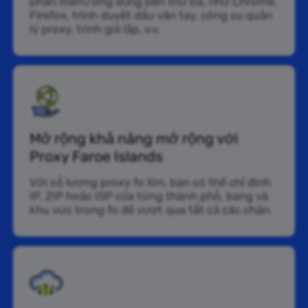
phần mềm/ứng dụng bên thứ ba, như Chrome,
Firefox, trình duyệt dấu vân tay, công cụ quản
lý proxy, trình giả lập, v.v.
Mở rộng khả năng mở rộng với
Proxy Faroe Islands
Với số lượng proxy fo lớn, bạn có thể chỉ định
IP, ZIP hoặc ISP của từng thành phố, bang và
khu vực trong fo để vượt qua tất cả các chặn.