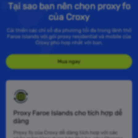
Tại sao bạn nên chọn proxy fo
của Croxy
Cải thiện các chỉ số địa phương tối đa trong lãnh thổ
Faroe Islands với gói proxy residential và mobile của
Croxy phù hợp nhất với bạn.
Mua ngay
Proxy Faroe Islands cho tích hợp dễ
dàng
Proxy fo của Croxy dễ dàng tích hợp với các