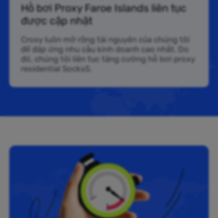
Hồ bơi Proxy Faroe Islands liên tục
được cập nhật
Croxy luôn mở rộng tài nguyên của chúng tôi
để đáp ứng nhu cầu kinh doanh cao nhất. Do
đó, chúng tôi liên tục tăng cường hồ bơi proxy
residential Socks5.