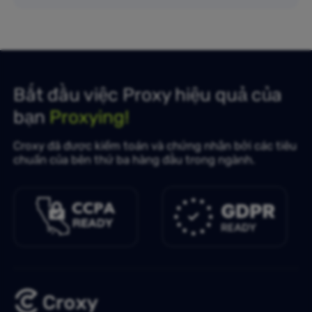
Bắt đầu việc Proxy hiệu quả của
bạn
Proxying!
Croxy đã được kiểm toán và chứng nhận bởi các tiêu
chuẩn của bên thứ ba hàng đầu trong ngành.