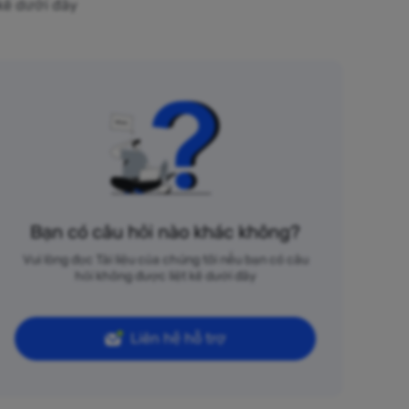
 kê dưới đây
Bạn có câu hỏi nào khác không?
Vui lòng đọc Tài liệu của chúng tôi nếu bạn có câu
hỏi không được liệt kê dưới đây
Liên hệ hỗ trợ