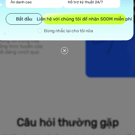
Ẩn danh cao
Hỗ trợ kỹ thuật 24/7
Bắt đầu
Liên hệ với chúng tôi để nhận 500M miễn phí
 chúng tôi trải dài
onesia. Từ những
Đừng nhắc lại cho tôi nữa
s đến các khu vực
húng tôi cung cấp
động trực tuyến của
dễ dàng vượt qua
Câu hỏi thường gặp