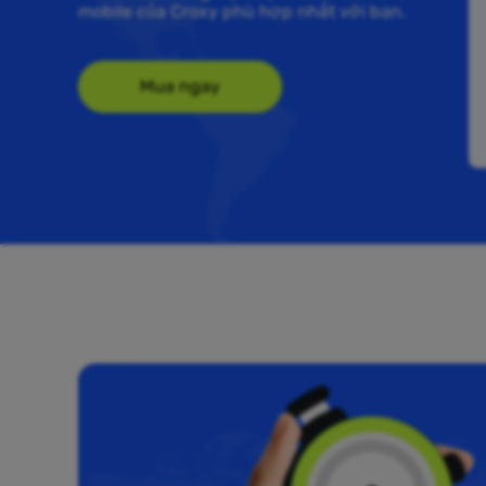
mobile của Croxy phù hợp nhất với bạn.
Mua ngay