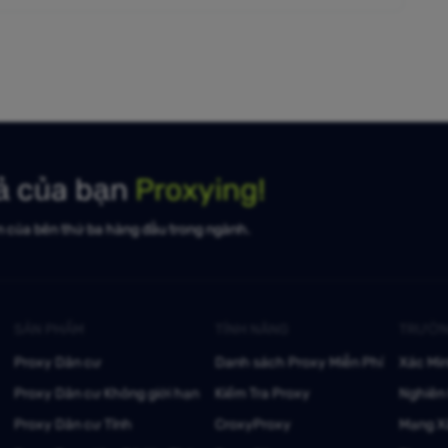
uả của bạn
Proxying!
n của bên thứ ba hàng đầu trong ngành.
SẢN PHẨM
TÍNH NĂNG
TRƯỜN
Proxy Dân cư
Danh sách Proxy Miễn Phí
Xác Mi
Proxy Dân cư Không giới hạn
Kiểm Tra Proxy
Nghiên 
Proxy Dân cư Tĩnh
CroxyProxy
Mạng X