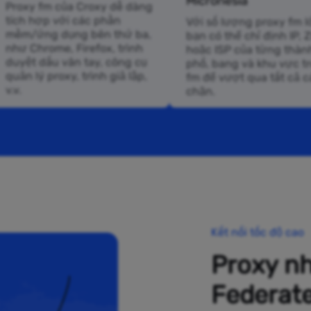
Micronesia
Proxy fm của Croxy dễ dàng
tích hợp với các phần
Với số lượng proxy fm l
mềm/ứng dụng bên thứ ba,
bạn có thể chỉ định IP, Z
như Chrome, Firefox, trình
hoặc ISP của từng thàn
duyệt dấu vân tay, công cụ
phố, bang và khu vực t
quản lý proxy, trình giả lập,
fm để vượt qua tất cả c
v.v.
chặn.
Kết nối tốc độ cao
Proxy n
Federate