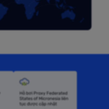
ở
Hồ bơi Proxy Federated
States of Micronesia liên
tục được cập nhật