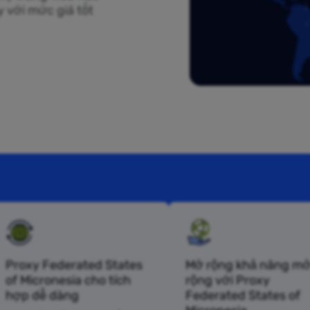
 với mức giá tốt
Proxy Federated States
Mở rộng khả năng m
of Micronesia cho tích
rộng với Proxy
hợp dễ dàng
Federated States of