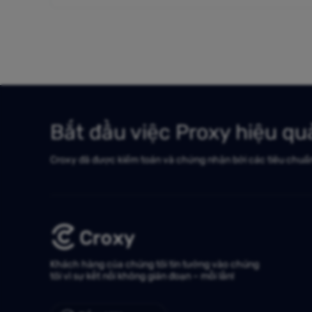
Bắt đầu việc Proxy hiệu q
Croxy đã được kiểm toán và chứng nhận bởi các tiêu chuẩ
Khách hàng của chúng tôi tin tưởng vào chúng
tôi vì sự kết nối không gián đoạn – mỗi lần!