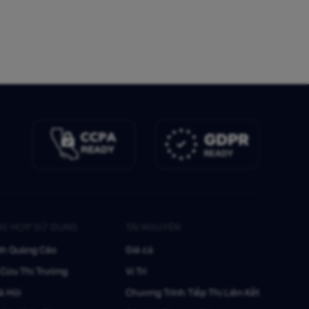
G HỢP SỬ DỤNG
TÀI NGUYÊN
nh Quảng Cáo
Giá cả
Cứu Thị Trường
Vị Trí
ã Hội
Chương Trình Tiếp Thị Liên Kết