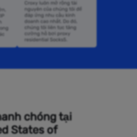
Croxy luôn mở rộng tài
nguyên của chúng tôi để
ớn,
đáp ứng nhu cầu kinh
IP
doanh cao nhất. Do đó,
h
chúng tôi liên tục tăng
rong
cường hồ bơi proxy
ác
residential Socks5.
hanh chóng tại
d States of