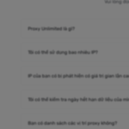
Vui lòng đọ
Proxy Unlimited là gì?
Tôi có thể sử dụng bao nhiêu IP?
IP của bạn có bị phát hiện có giá trị gian lận 
Tôi có thể kiểm tra ngày hết hạn dữ liệu của m
Bạn có danh sách các vị trí proxy không?