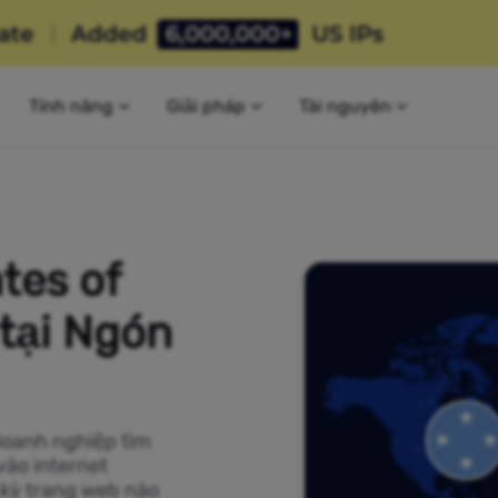
Tính năng
Giải pháp
Tài nguyên
tes of
tại Ngón
doanh nghiệp tìm
vào internet
 kỳ trang web nào