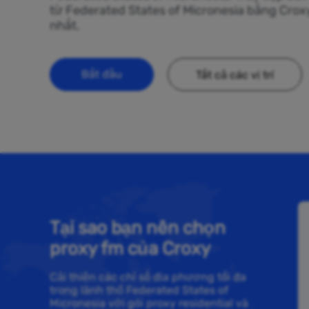
từ Federated States of Micronesia bằng Croxy
nhất.
Bắt đầu
Tất cả các vị trí
Tại sao bạn nên chọn
proxy fm của Croxy
Cải thiện các chỉ số địa phương tối đa
trong lãnh thổ Federated States of
Micronesia với gói proxy residential và