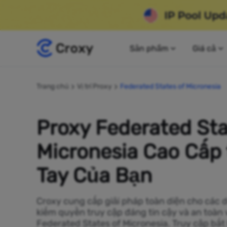
Sản phẩm
Giá cả
Trang chủ
Vị trí Proxy
Federated States of Micronesia
Proxy Federated Sta
Micronesia Cao Cấp 
Tay Của Bạn
Croxy cung cấp giải pháp toàn diện cho các 
kiếm quyền truy cập đáng tin cậy và an toàn 
Federated States of Micronesia. Truy cập bất