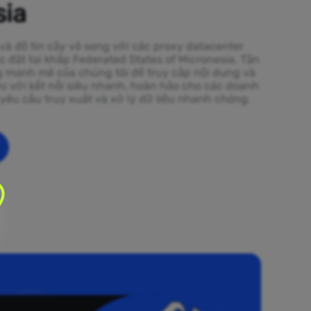
sia
 và độ tin cậy vô song với các proxy datacenter
c đặt tại khắp Federated States of Micronesia. Tận
 mạnh mẽ của chúng tôi để truy cập nội dung và
vụ với kết nối siêu nhanh, hoàn hảo cho các doanh
yêu cầu truy xuất và xử lý dữ liệu nhanh chóng.