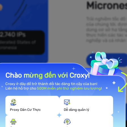
Microne
Trải nghiệm tốc độ
của chúng tôi, đượ
dụng cơ sở hạ tầng
2,740 IPs
thực hiện các tác 
nghiệp và cá nhân 
derated States of
cronesia
Bắt đầu
Chào mừng đến với Croxy!
Croxy ở đây để trở thành đối tác đáng tin cậy của bạn!
Liên hệ hỗ trợ cho
500M miễn phí thử nghiệm lưu lượng
!
l rộng
Proxy Dân Cư Thực
Dễ dàng quản lý
tes of