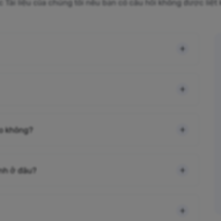
c Tài liệu của chúng tôi nếu bạn có câu hỏi không được liệt
cao không?
ình ở đâu?