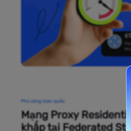
61
Fe
Mi
Phủ sóng toàn quốc
Mạng Proxy Residentia
khắp tại Federated Sta