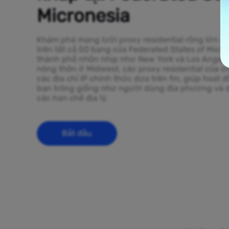
Micronesia
Khám phá mạng lưới proxy residential rộng lớn của
trên tất cả 50 bang của Federated States of Micr
thành phố nhộn nhịp như New York và Los Angele
nông thôn ở Midwest, các proxy residential của c
các địa chỉ IP chính thức dựa trên fm, giúp hoạt 
bạn trông giống như người dùng địa phương và 
các hạn chế địa lý.
Bắt đầu