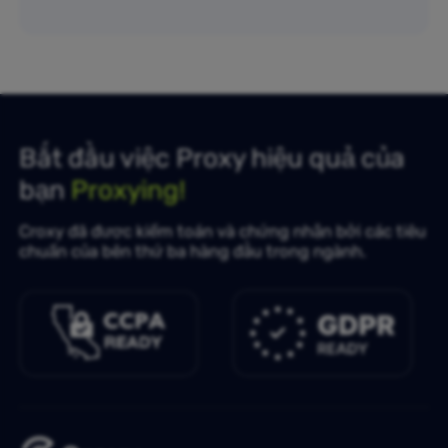
Bắt đầu việc Proxy hiệu quả của
bạn
Proxying!
Croxy đã được kiểm toán và chứng nhận bởi các tiêu
chuẩn của bên thứ ba hàng đầu trong ngành.