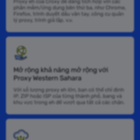
Proxy eh của Croxy dễ dàng tích hợp với các
phần mềm/ứng dụng bên thứ ba, như Chrome,
Firefox, trình duyệt dấu vân tay, công cụ quản
lý proxy, trình giả lập, v.v.
Mở rộng khả năng mở rộng với
Proxy Western Sahara
Với số lượng proxy eh lớn, bạn có thể chỉ định
IP, ZIP hoặc ISP của từng thành phố, bang và
khu vực trong eh để vượt qua tất cả các chặn.