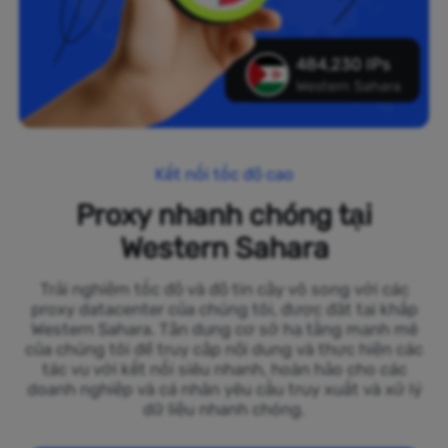
484,230 IPs
Western Sahara
Kết nối tốc độ cao
Proxy nhanh chóng tại
Western Sahara
Trải nghiệm tốc độ và độ tin cậy vô song với các
proxy datacenter của chúng tôi, được đặt tại khắp
Western Sahara. Tận dụng cơ sở hạ tầng mạnh mẽ
của chúng tôi để truy cập nội dung và thực hiện các
tác vụ với kết nối siêu nhanh, hoàn hảo cho các
doanh nghiệp và cá nhân yêu cầu truy xuất và xử lý
dữ liệu nhanh chóng.