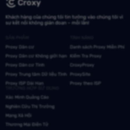
Khách hàng của chúng tôi tin tưởng vào chúng tôi vì
sự kết nối không gián đoạn – mỗi lần!
SẢN PHẨM
TÍNH NĂNG
Proxy Dân cư
Danh sách Proxy Miễn Phí
Proxy Dân cư Không giới hạn
Kiểm Tra Proxy
Proxy Dân cư Tĩnh
CroxyProxy
Proxy Trung tâm Dữ liệu Tĩnh
ProxySite
Proxy ISP Dài Hạn
Proxy theo ISP
TRƯỜNG HỢP SỬ DỤNG
Xác Minh Quảng Cáo
Nghiên Cứu Thị Trường
Mạng Xã Hội
Thương Mại Điện Tử