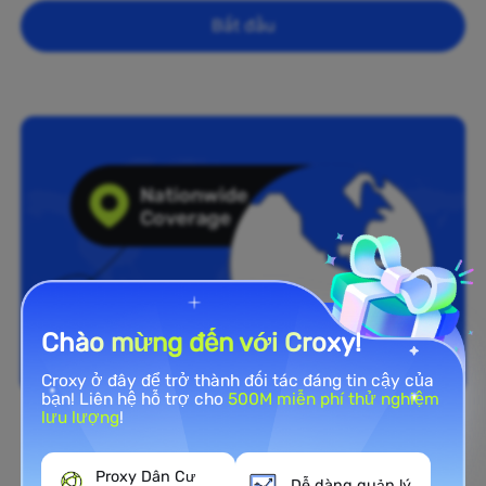
Bắt đầu
Chào mừng đến với Croxy!
Croxy ở đây để trở thành đối tác đáng tin cậy của
bạn! Liên hệ hỗ trợ cho
500M miễn phí thử nghiệm
lưu lượng
!
Phủ sóng toàn quốc
Proxy Dân Cư
Dễ dàng quản lý