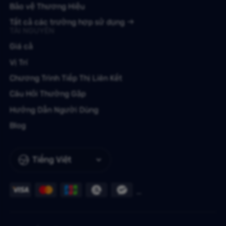
Bảo vệ Thương Hiệu
Tất cả các trường hợp sử dụng
TÀI NGUYÊN
Giá cả
Vị Trí
Chương Trình Tiếp Thị Liên Kết
Câu Hỏi Thường Gặp
Hướng Dẫn Người Dùng
Blog
Tiếng Việt