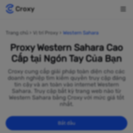
Trang chủ
Vị trí Proxy
Western Sahara
Proxy Western Sahara Cao
Cấp tại Ngón Tay Của Bạn
Croxy cung cấp giải pháp toàn diện cho các
doanh nghiệp tìm kiếm quyền truy cập đáng
tin cậy và an toàn vào internet Western
Sahara. Truy cập bất kỳ trang web nào từ
Western Sahara bằng Croxy với mức giá tốt
nhất.
Bắt đầu