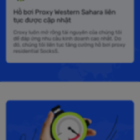
Hồ bơi Proxy Western Sahara liên
tục được cập nhật
Croxy luôn mở rộng tài nguyên của chúng tôi
để đáp ứng nhu cầu kinh doanh cao nhất. Do
đó, chúng tôi liên tục tăng cường hồ bơi proxy
residential Socks5.