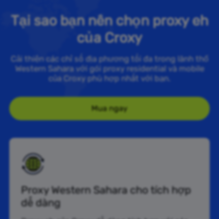
Tại sao bạn nên chọn proxy eh
của Croxy
Cải thiện các chỉ số địa phương tối đa trong lãnh thổ
Western Sahara với gói proxy residential và mobile
của Croxy phù hợp nhất với bạn.
Mua ngay
Proxy Western Sahara cho tích hợp
dễ dàng