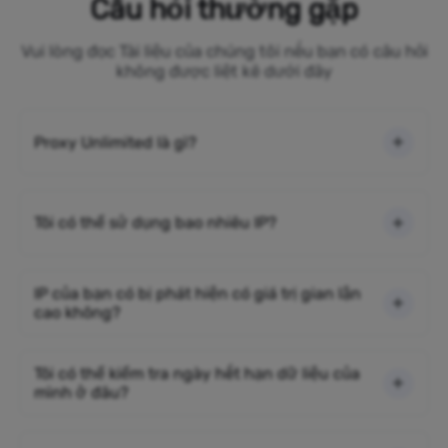
Câu hỏi thường gặp
Vui lòng đọc Tài liệu của chúng tôi nếu bạn có câu hỏi
không được liệt kê dưới đây
Proxy Unlimited là gì?
Tôi có thể sử dụng bao nhiêu IP?
IP của bạn có bị phát hiện có giá trị gian lận
cao không?
Tôi có thể kiểm tra ngày hết hạn dữ liệu của
mình ở đâu?