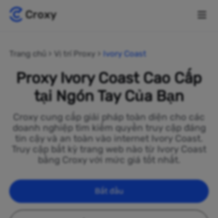
Trang chủ
Vị trí Proxy
Ivory Coast
Proxy Ivory Coast Cao Cấp
tại Ngón Tay Của Bạn
Croxy cung cấp giải pháp toàn diện cho các
doanh nghiệp tìm kiếm quyền truy cập đáng
tin cậy và an toàn vào internet Ivory Coast.
Truy cập bất kỳ trang web nào từ Ivory Coast
bằng Croxy với mức giá tốt nhất.
Bắt đầu