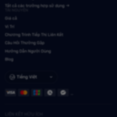
Tất cả các trường hợp sử dụng
TÀI NGUYÊN
Giá cả
Vị Trí
Chương Trình Tiếp Thị Liên Kết
Câu Hỏi Thường Gặp
Hướng Dẫn Người Dùng
Blog
Tiếng Việt
LIÊN KẾT HỮU ÍCH