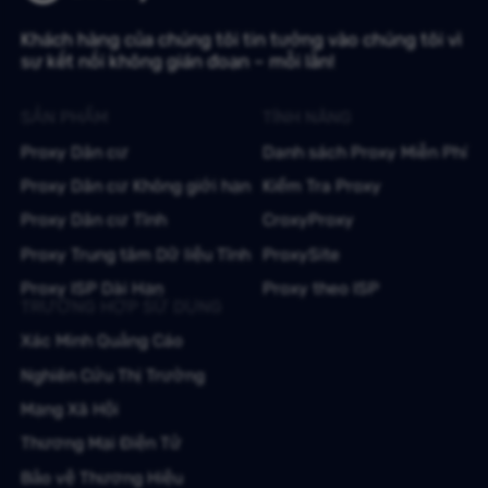
Khách hàng của chúng tôi tin tưởng vào chúng tôi vì
sự kết nối không gián đoạn – mỗi lần!
SẢN PHẨM
TÍNH NĂNG
Proxy Dân cư
Danh sách Proxy Miễn Phí
Proxy Dân cư Không giới hạn
Kiểm Tra Proxy
Proxy Dân cư Tĩnh
CroxyProxy
Proxy Trung tâm Dữ liệu Tĩnh
ProxySite
Proxy ISP Dài Hạn
Proxy theo ISP
TRƯỜNG HỢP SỬ DỤNG
Xác Minh Quảng Cáo
Nghiên Cứu Thị Trường
Mạng Xã Hội
Thương Mại Điện Tử
Bảo vệ Thương Hiệu