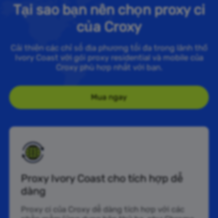
Tại sao bạn nên chọn proxy ci
của Croxy
Cải thiện các chỉ số địa phương tối đa trong lãnh thổ
Ivory Coast với gói proxy residential và mobile của
Croxy phù hợp nhất với bạn.
Mua ngay
Proxy Ivory Coast cho tích hợp dễ
dàng
Proxy ci của Croxy dễ dàng tích hợp với các