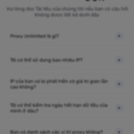
Vui lòng đọc Tài liệu của chúng tôi nếu bạn có câu hỏi
không được liệt kê dưới đây
Proxy Unlimited là gì?
Tôi có thể sử dụng bao nhiêu IP?
IP của bạn có bị phát hiện có giá trị gian lận
cao không?
Tôi có thể kiểm tra ngày hết hạn dữ liệu của
mình ở đâu?
Bạn có danh sách các vị trí proxy không?