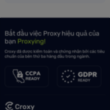
Bắt đầu việc Proxy hiệu quả của
bạn
Proxying!
Croxy đã được kiểm toán và chứng nhận bởi các tiêu
chuẩn của bên thứ ba hàng đầu trong ngành.