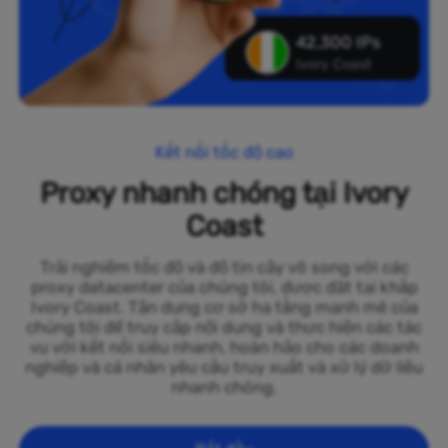
42,300 IPs
Ivory Coast
Kết nối tốc độ cao
Proxy nhanh chóng tại Ivory
Coast
Trải nghiệm tốc độ và độ tin cậy vô song với các
proxy datacenter của chúng tôi, được đặt tại khắp
Ivory Coast. Tận dụng cơ sở hạ tầng mạnh mẽ của
chúng tôi để truy cập nội dung và thực hiện các tác
vụ với kết nối siêu nhanh, hoàn hảo cho các doanh
nghiệp và cá nhân yêu cầu truy xuất và xử lý dữ liệu
nhanh chóng.