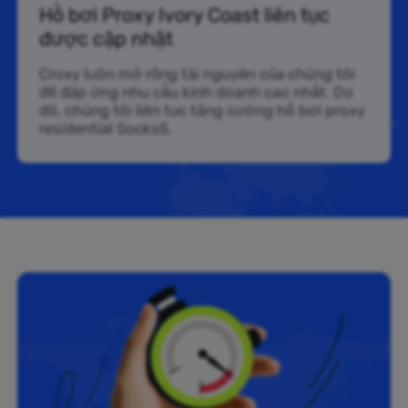
Hồ bơi Proxy Ivory Coast liên tục
được cập nhật
Croxy luôn mở rộng tài nguyên của chúng tôi
để đáp ứng nhu cầu kinh doanh cao nhất. Do
đó, chúng tôi liên tục tăng cường hồ bơi proxy
residential Socks5.