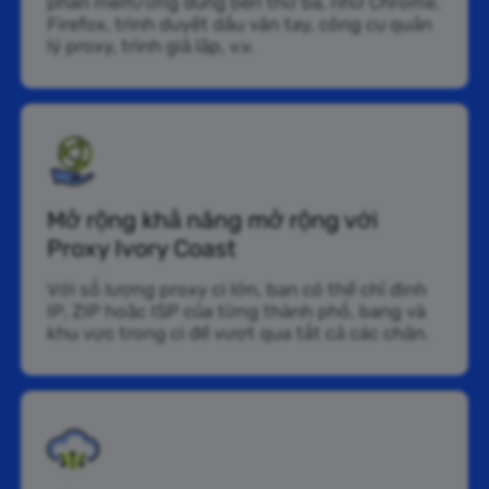
phần mềm/ứng dụng bên thứ ba, như Chrome,
Firefox, trình duyệt dấu vân tay, công cụ quản
lý proxy, trình giả lập, v.v.
Mở rộng khả năng mở rộng với
Proxy Ivory Coast
Với số lượng proxy ci lớn, bạn có thể chỉ định
IP, ZIP hoặc ISP của từng thành phố, bang và
khu vực trong ci để vượt qua tất cả các chặn.