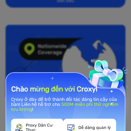
Bắt đầu
Chào mừng đến với Croxy!
Croxy ở đây để trở thành đối tác đáng tin cậy của
bạn! Liên hệ hỗ trợ cho
500M miễn phí thử nghiệm
lưu lượng
!
Phủ sóng toàn quốc
Mạng Proxy Residential rộng
Proxy Dân Cư
Dễ dàng quản lý
Thực