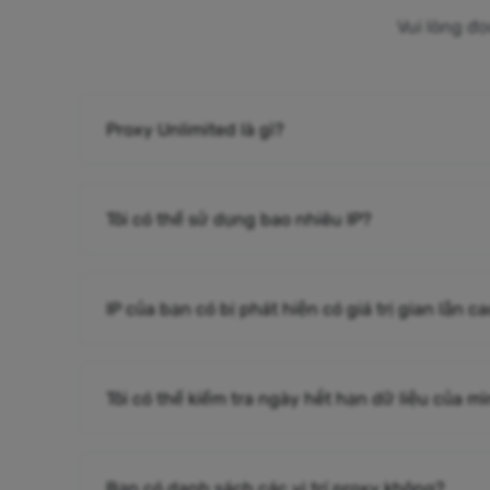
Vui lòng đọ
Proxy Unlimited là gì?
Tôi có thể sử dụng bao nhiêu IP?
IP của bạn có bị phát hiện có giá trị gian lận 
Tôi có thể kiểm tra ngày hết hạn dữ liệu của m
Bạn có danh sách các vị trí proxy không?