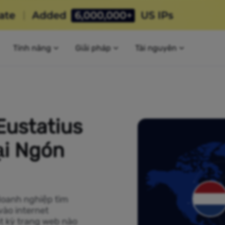
Tính năng
Giải pháp
Tài nguyên
Eustatius
ại Ngón
doanh nghiệp tìm
vào internet
ất kỳ trang web nào