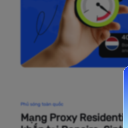
4
Bo
an
Phủ sóng toàn quốc
Mạng Proxy Residentia