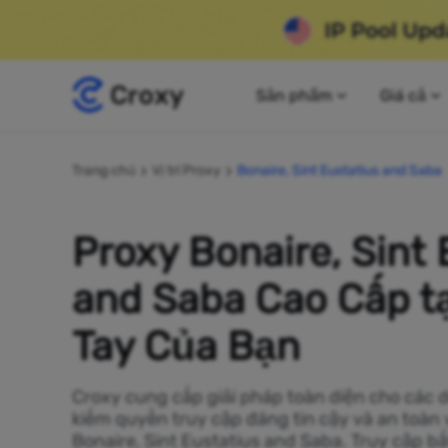
Sản phẩm
Giá cả
Trang chủ
Vị trí Proxy
Bonaire, Sint Eustatius and Saba
Proxy Bonaire, Sint 
and Saba Cao Cấp t
Tay Của Bạn
Croxy cung cấp giải pháp toàn diện cho các 
kiếm quyền truy cập đáng tin cậy và an toàn 
Bonaire, Sint Eustatius and Saba. Truy cập b