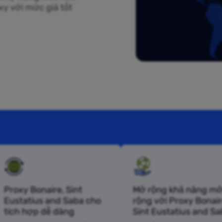
xy với mức giá tốt
Proxy Bonaire, Sint
Mở rộng khả năng m
Eustatius and Saba cho
rộng với Proxy Bonair
tích hợp dễ dàng
Sint Eustatius and S