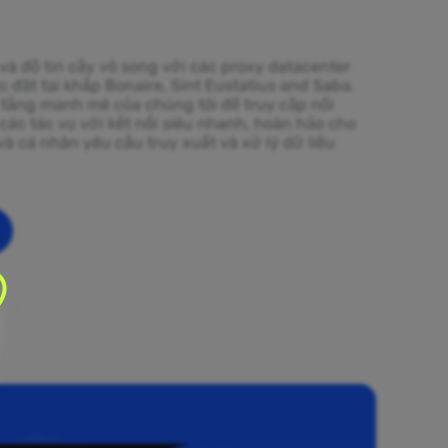
 và độ tin cậy vô song với các proxy datacenter
 đặt tại khắp Bonaire, Sint Eustatius and Saba.
tầng mạnh mẽ của chúng tôi để truy cập nội
các tác vụ với kết nối siêu nhanh, hoàn hảo cho
à cá nhân yêu cầu truy xuất và xử lý dữ liệu