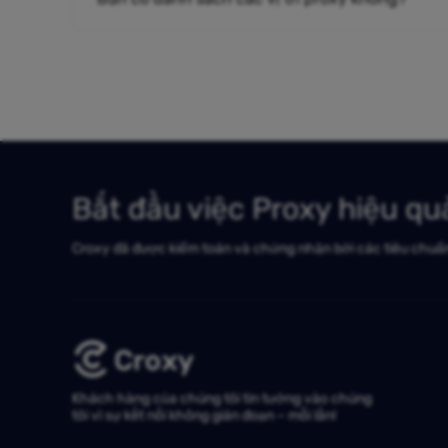
Bắt đầu việc Proxy hiệu q
Croxy đã được kiểm toán và chứng nhận bởi các tiêu chuẩ
Khách hàng của chúng tôi tin tưởng vào chúng
tôi vì sự kết nối không gián đoạn – mỗi lần!