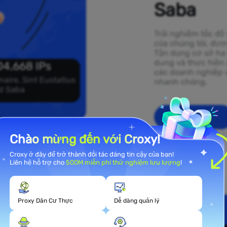
Saba
Trải nghiệm tốc độ
của chúng tôi, được
Tận dụng cơ sở hạ 
dung và thực hiện 
04,668 IPs
các doanh nghiệp v
naire, Sint Eustatius
nhanh chóng.
d Saba
Bắt đầu
Chào mừng đến với Croxy!
Croxy ở đây để trở thành đối tác đáng tin cậy của bạn!
Liên hệ hỗ trợ cho
500M miễn phí thử nghiệm lưu lượng
!
Proxy Dân Cư Thực
Dễ dàng quản lý
l rộng