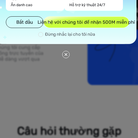
Ẩn danh cao
Hỗ trợ kỹ thuật 24/7
Bắt đầu
Liên hệ với chúng tôi để nhận 500M miễn phí
 chúng tôi trải dài
Đừng nhắc lại cho tôi nữa
and Saba. Từ những
s đến các khu vực
húng tôi cung cấp
động trực tuyến của
dễ dàng vượt qua
Câu hỏi thường gặp