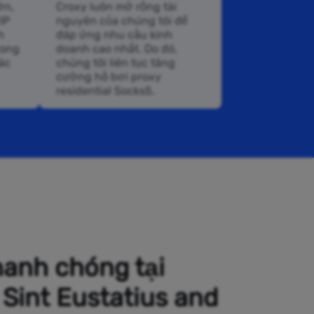
ớn,
Croxy luôn mở rộng tài
IP
nguyên của chúng tôi để
h
đáp ứng nhu cầu kinh
rong
doanh cao nhất. Do đó,
ác
chúng tôi liên tục tăng
cường hồ bơi proxy
residential Socks5.
hanh chóng tại
 Sint Eustatius and