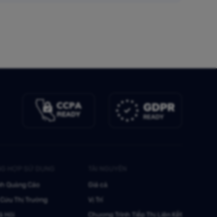
G HỢP SỬ DỤNG
TÀI NGUYÊN
nh Quảng Cáo
Giá cả
Cứu Thị Trường
Vị Trí
ã Hội
Chương Trình Tiếp Thị Liên Kết