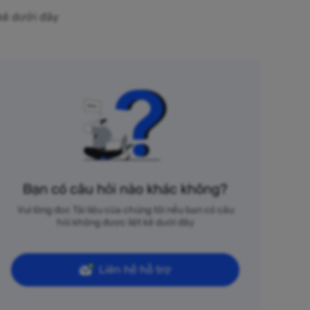
 kê dưới đây
Bạn có câu hỏi nào khác không?
Vui lòng đọc Tài liệu của chúng tôi nếu bạn có câu
hỏi không được liệt kê dưới đây
Liên hệ hỗ trợ