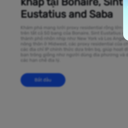
khắp tại Bonaire, Sint
Eustatius and Saba
Khám phá mạng lưới proxy residential rộng lớn của
trên tất cả 50 bang của Bonaire, Sint Eustatius 
thành phố nhộn nhịp như New York và Los Angele
nông thôn ở Midwest, các proxy residential của c
các địa chỉ IP chính thức dựa trên bq, giúp hoạt 
bạn trông giống như người dùng địa phương và 
các hạn chế địa lý.
Bắt đầu