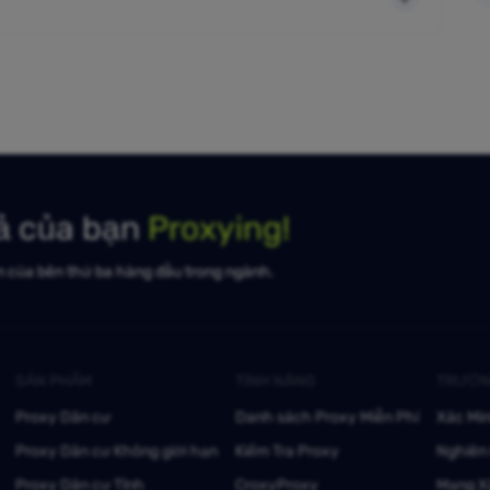
uả của bạn
Proxying!
n của bên thứ ba hàng đầu trong ngành.
SẢN PHẨM
TÍNH NĂNG
TRƯỜN
Proxy Dân cư
Danh sách Proxy Miễn Phí
Xác Mi
Proxy Dân cư Không giới hạn
Kiểm Tra Proxy
Nghiên 
Proxy Dân cư Tĩnh
CroxyProxy
Mạng X