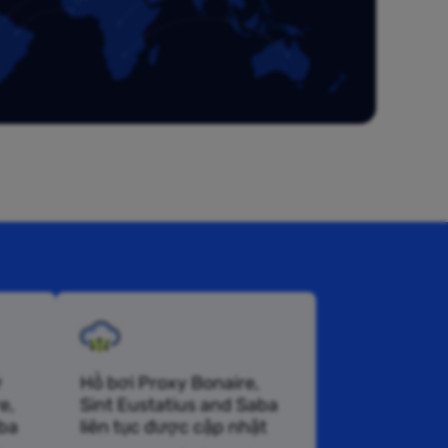
ở
Hồ bơi Proxy Bonaire,
e,
Sint Eustatius and Saba
aba
liên tục được cập nhật