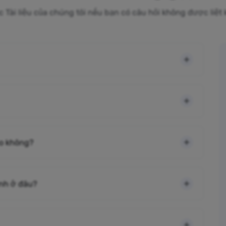
c Tài liệu của chúng tôi nếu bạn có câu hỏi không được liệt
cao không?
ình ở đâu?