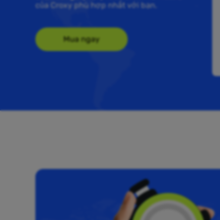
của Croxy phù hợp nhất với bạn.
Mua ngay