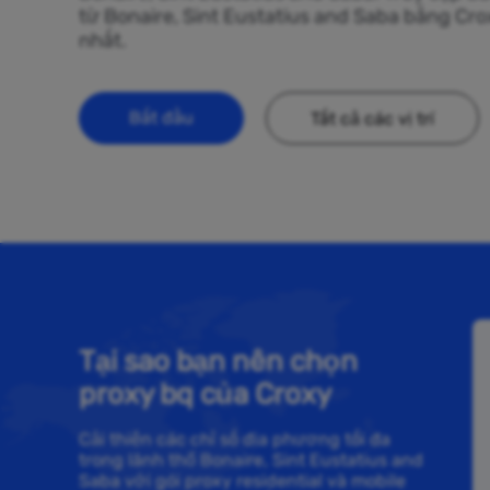
từ Bonaire, Sint Eustatius and Saba bằng Cro
nhất.
Bắt đầu
Tất cả các vị trí
Tại sao bạn nên chọn
proxy bq của Croxy
Cải thiện các chỉ số địa phương tối đa
trong lãnh thổ Bonaire, Sint Eustatius and
Saba với gói proxy residential và mobile