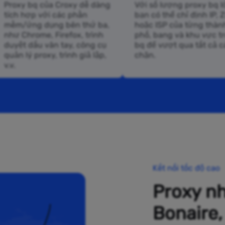
Proxy bq của Croxy dễ dàng
Với số lượng proxy bq l
tích hợp với các phần
bạn có thể chỉ định IP, Z
mềm/ứng dụng bên thứ ba,
hoặc ISP của từng thàn
như Chrome, Firefox, trình
phố, bang và khu vực t
duyệt dấu vân tay, công cụ
bq để vượt qua tất cả c
quản lý proxy, trình giả lập,
chặn.
v.v.
Kết nối tốc độ cao
Proxy n
Bonaire,