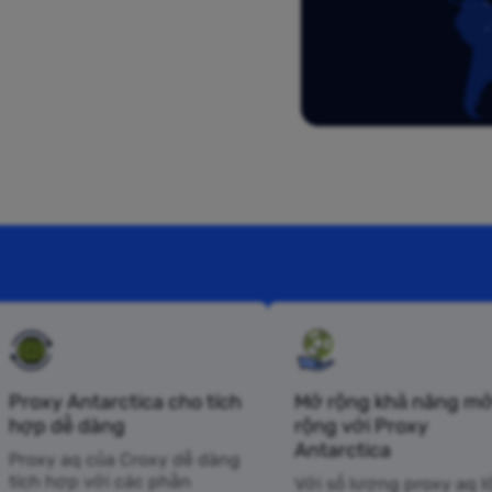
Proxy Antarctica cho tích
Mở rộng khả năng m
hợp dễ dàng
rộng với Proxy
Antarctica
Proxy aq của Croxy dễ dàng
tích hợp với các phần
Với số lượng proxy aq l