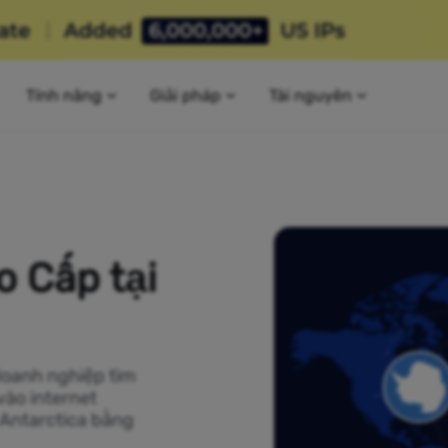
Tính năng
Giải pháp
Tài nguyên
o Cấp tại
doanh nghiệp tìm
vào internet
 Antarctica bằng