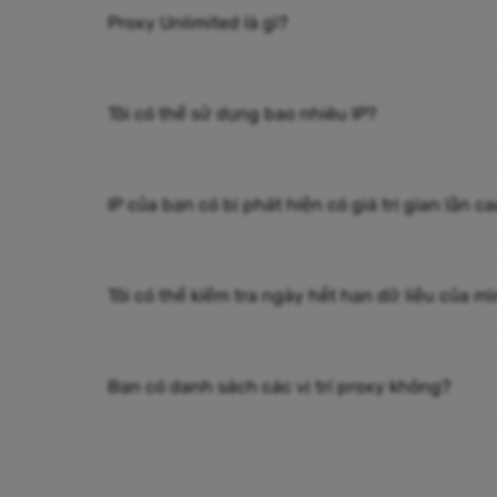
Proxy Unlimited là gì?
Tôi có thể sử dụng bao nhiêu IP?
IP của bạn có bị phát hiện có giá trị gian lận 
Tôi có thể kiểm tra ngày hết hạn dữ liệu của m
Bạn có danh sách các vị trí proxy không?