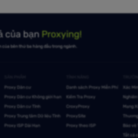
uả của bạn
Proxying!
n của bên thứ ba hàng đầu trong ngành.
SẢN PHẨM
TÍNH NĂNG
TRƯỜN
Proxy Dân cư
Danh sách Proxy Miễn Phí
Xác Mi
Proxy Dân cư Không giới hạn
Kiểm Tra Proxy
Nghiên 
Proxy Dân cư Tĩnh
CroxyProxy
Mạng X
Proxy Trung tâm Dữ liệu Tĩnh
ProxySite
Thương
Proxy ISP Dài Hạn
Proxy theo ISP
Bảo vệ
Tất cả 