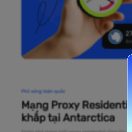
27
An
Phủ sóng toàn quốc
Mạng Proxy Residentia
khắp tại Antarctica
Khám phá mạng lưới proxy residential rộng lớn của