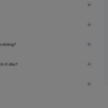
cao không?
ình ở đâu?