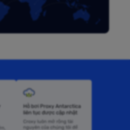
ở
Hồ bơi Proxy Antarctica
liên tục được cập nhật
Croxy luôn mở rộng tài
nguyên của chúng tôi để
ớn,