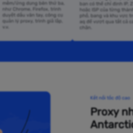
mềm/ứng dụng bên thứ ba,
bạn có thể chỉ định IP, Z
như Chrome, Firefox, trình
hoặc ISP của từng thàn
duyệt dấu vân tay, công cụ
phố, bang và khu vực t
quản lý proxy, trình giả lập,
aq để vượt qua tất cả c
v.v.
chặn.
Kết nối tốc độ cao
Proxy n
Antarcti