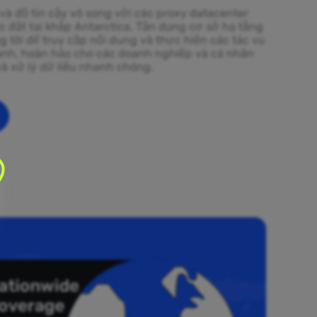
 và độ tin cậy vô song với các proxy datacenter
c đặt tại khắp Antarctica. Tận dụng cơ sở hạ tầng
tôi để truy cập nội dung và thực hiện các tác vụ
hanh, hoàn hảo cho các doanh nghiệp và cá nhân
và xử lý dữ liệu nhanh chóng.