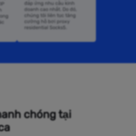
đáp ứng nhu cầu kinh
IP
doanh cao nhất. Do đó,
h
chúng tôi liên tục tăng
rong
cường hồ bơi proxy
ác
residential Socks5.
hanh chóng tại
ca