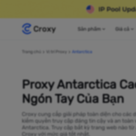
Sản phẩm
Giá cả
Trang chủ
Vị trí Proxy
Antarctica
Proxy Antarctica Ca
Ngón Tay Của Bạn
Croxy cung cấp giải pháp toàn diện cho các 
kiếm quyền truy cập đáng tin cậy và an toàn 
Antarctica. Truy cập bất kỳ trang web nào từ
Croxy với mức giá tốt nhất.