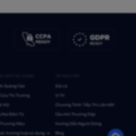
G HỢP SỬ DỤNG
TÀI NGUYÊN
nh Quảng Cáo
Giá cả
Cứu Thị Trường
Vị Trí
ã Hội
Chương Trình Tiếp Thị Liên Kết
 Mại Điện Tử
Câu Hỏi Thường Gặp
 Thương Hiệu
Hướng Dẫn Người Dùng
các trường hợp sử dụng
Blog