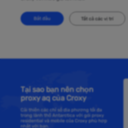
Bắt đầu
Tất cả các vị trí
Tại sao bạn nên chọn
proxy aq của Croxy
Cải thiện các chỉ số địa phương tối đa
trong lãnh thổ Antarctica với gói proxy
residential và mobile của Croxy phù hợp
nhất với bạn.