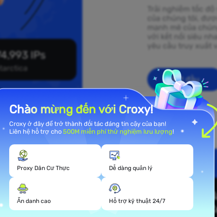
Trải nghiệm tốc độ
của chúng tôi, đượ
mạnh mẽ của chúng 
với kết nối siêu n
yêu cầu truy xuất 
4,993 IPs
tarctica
Bắt đầu
Chào mừng đến với Croxy!
Croxy ở đây để trở thành đối tác đáng tin cậy của bạn!
Liên hệ hỗ trợ cho
500M miễn phí thử nghiệm lưu lượng
!
l rộng
Proxy Dân Cư Thực
Dễ dàng quản lý
Ẩn danh cao
Hỗ trợ kỹ thuật 24/7
 chúng tôi trải dài