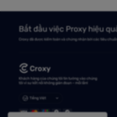
Bắt đầu việc Proxy hiệu q
Croxy đã được kiểm toán và chứng nhận bởi các tiêu chuẩ
Khách hàng của chúng tôi tin tưởng vào chúng
tôi vì sự kết nối không gián đoạn – mỗi lần!
Tiếng Việt