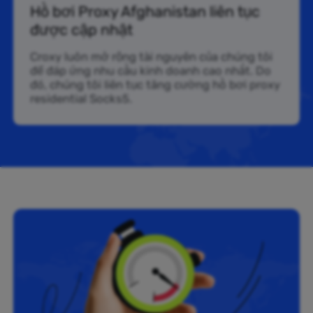
Hồ bơi Proxy Afghanistan liên tục
được cập nhật
Croxy luôn mở rộng tài nguyên của chúng tôi
để đáp ứng nhu cầu kinh doanh cao nhất. Do
đó, chúng tôi liên tục tăng cường hồ bơi proxy
residential Socks5.