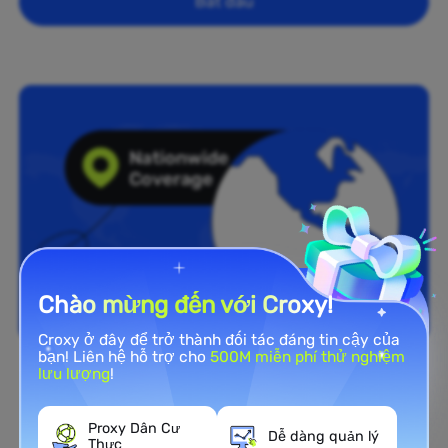
Bắt đầu
Chào mừng đến với Croxy!
Croxy ở đây để trở thành đối tác đáng tin cậy của
bạn! Liên hệ hỗ trợ cho
500M miễn phí thử nghiệm
lưu lượng
!
Phủ sóng toàn quốc
Mạng Proxy Residential rộng
Proxy Dân Cư
Dễ dàng quản lý
Thực