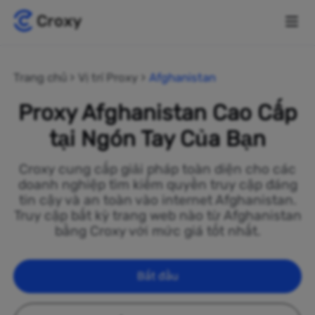
Trang chủ
Vị trí Proxy
Afghanistan
Proxy Afghanistan Cao Cấp
tại Ngón Tay Của Bạn
Croxy cung cấp giải pháp toàn diện cho các
doanh nghiệp tìm kiếm quyền truy cập đáng
tin cậy và an toàn vào internet Afghanistan.
Truy cập bất kỳ trang web nào từ Afghanistan
bằng Croxy với mức giá tốt nhất.
Bắt đầu