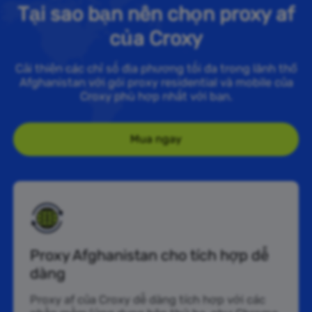
Tại sao bạn nên chọn proxy af
của Croxy
Cải thiện các chỉ số địa phương tối đa trong lãnh thổ
Afghanistan với gói proxy residential và mobile của
Croxy phù hợp nhất với bạn.
Mua ngay
Proxy Afghanistan cho tích hợp dễ
dàng
Proxy af của Croxy dễ dàng tích hợp với các