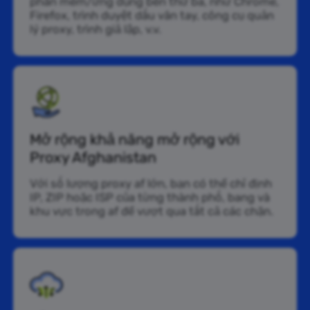
phần mềm/ứng dụng bên thứ ba, như Chrome,
Firefox, trình duyệt dấu vân tay, công cụ quản
lý proxy, trình giả lập, v.v.
Mở rộng khả năng mở rộng với
Proxy Afghanistan
Với số lượng proxy af lớn, bạn có thể chỉ định
IP, ZIP hoặc ISP của từng thành phố, bang và
khu vực trong af để vượt qua tất cả các chặn.