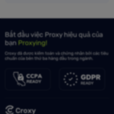
Bắt đầu việc Proxy hiệu quả của
bạn
Proxying!
Croxy đã được kiểm toán và chứng nhận bởi các tiêu
chuẩn của bên thứ ba hàng đầu trong ngành.