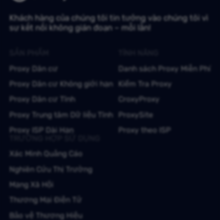
Khách hàng của chúng tôi tin tưởng vào chúng tôi vì
sự kết nối không gián đoạn – mỗi lần!
SẢN PHẨM
TÍNH NĂNG
Proxy Dân cư
Danh sách Proxy Miễn Phí
Proxy Dân cư Không giới hạn
Kiểm Tra Proxy
Proxy Dân cư Tĩnh
CroxyProxy
Proxy Trung tâm Dữ liệu Tĩnh
ProxySite
Proxy ISP Dài Hạn
Proxy theo ISP
TRƯỜNG HỢP SỬ DỤNG
Xác Minh Quảng Cáo
Nghiên Cứu Thị Trường
Mạng Xã Hội
Thương Mại Điện Tử
Bảo vệ Thương Hiệu