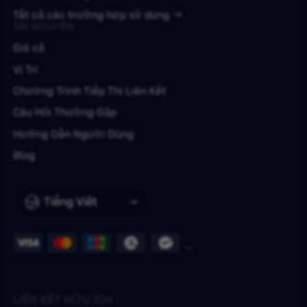
Tất cả các trường hợp sử dụng
TÀI NGUYÊN
Giá cả
Vị Trí
Chương Trình Tiếp Thị Liên Kết
Câu Hỏi Thường Gặp
Hướng Dẫn Người Dùng
Blog
Tiếng Việt
LIÊN KẾT HỮU ÍCH