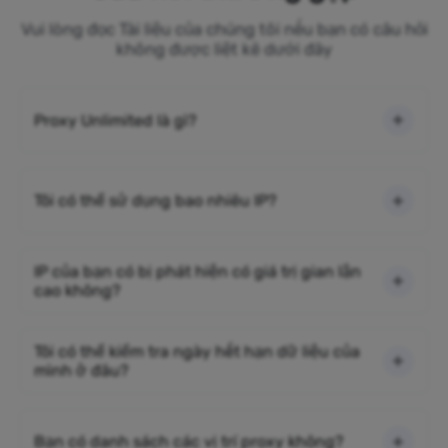
Vui lòng đọc Tài liệu của chúng tôi nếu bạn có câu hỏi
không được liệt kê dưới đây
Proxy Unlimited là gì?
Tôi có thể sử dụng bao nhiêu IP?
IP của bạn có bị phát hiện có giá trị gian lận
cao không?
Tôi có thể kiểm tra ngày hết hạn dữ liệu của
mình ở đâu?
Bạn có danh sách các vị trí proxy không?