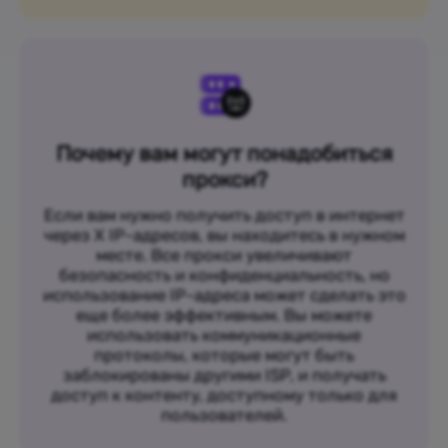
Почему вам могут понадобиться
прокси?
Если вам нужно получить доступ в интернет
через X IP-адресов, вы находитесь в нужном
месте. Все прокси увеличивают
безопасность и конфиденциальность, но
использование IP-адреса может сделать это
еще более эффективным. Вы можете
использовать коммуникационные
протоколы, которые могут быть
заблокированы другими ISP, и получать
доступ к контенту, доступному только для
пользователей.