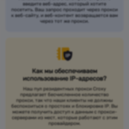
введите веб-адрес, который хотите
посетить. Ваш запрос проходит через прокси
к веб-сайту, и веб-контент возвращается вам
через тот же прокси.
Как мы обеспечиваем
использование IP-адресов?
Наш пул резидентных прокси Croxy
предлагает бесчисленное количество
прокси, так что наши клиенты не должны
беспокоиться о простоях и блокировке IP. Вы
можете получить доступ к данным с прокси-
серверами из мест, которые работают с этим
провайдером.