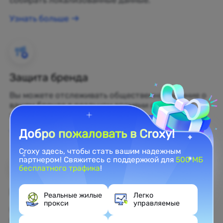
собирать локализованные данные.
Узнать больше
Защита бренда
Вы можете отслеживать общественное мнение о
вашем бренде в реальном времени с помощью
жилых прокси.
Добро пожаловать в Croxy!
Узнать больше
Croxy здесь, чтобы стать вашим надежным
партнером! Свяжитесь с поддержкой для
500 МБ
бесплатного трафика
!
Веб-скрейпинг
Реальные жилые
Легко
прокси
управляемые
Собирайте нераскрытые данные и превращайте
их в прибыльные бизнес-решения.