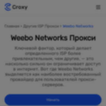
Главная
Другие ISP Прокси
Weebo Networks
Weebo Networks Прокси
Ключевой фактор, который делает
определенного ISP более
привлекательным, чем другие, — это
насколько сильно он ограничивает доступ
в интернет. Вот где Weebo Networks
выделяется как наиболее востребованный
провайдер для пользователей прокси-
серверов.
Начать