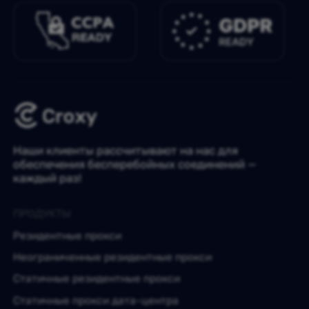
Наши клиенты рассчитывают на нас для
обеспечения бесперебойных соединений —
каждый раз!
ПРОДУКТЫ
Резидентные прокси
Неограниченные резидентные прокси
Статичные резидентные прокси
Статичные прокси дата-центра