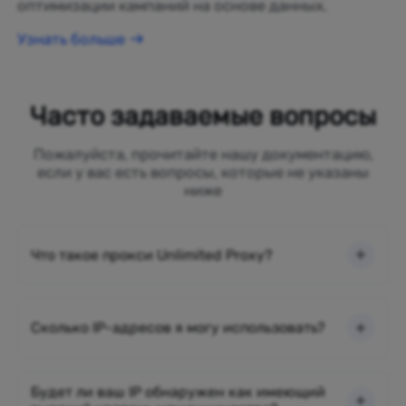
оптимизации кампаний на основе данных.
Узнать больше
Часто задаваемые вопросы
Пожалуйста, прочитайте нашу документацию,
если у вас есть вопросы, которые не указаны
ниже
Что такое прокси Unlimited Proxy?
Сколько IP-адресов я могу использовать?
Будет ли ваш IP обнаружен как имеющий