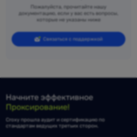
Пожалуйста, прочитайте нашу
документацию, если у вас есть вопросы,
которые не указаны ниже
Связаться с поддержкой
Начните эффективное
Проксирование!
Croxy прошла аудит и сертификацию по
стандартам ведущих третьих сторон.