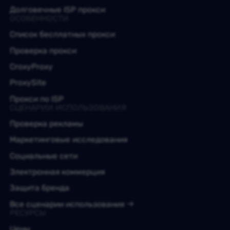
Долговечные ISP прокси
ОСОБЕННОСТИ
Список бесплатных прокси
Проверка прокси
CroxyProxy
ProxySite
Прокси по ISP
СЦЕНАРИИ ИСПОЛЬЗОВАНИЯ
Проверка рекламы
Маркетинговые исследования
Социальные сети
Электронная коммерция
Защита бренда
Все сценарии использования
РЕСУРСЫ
Цены