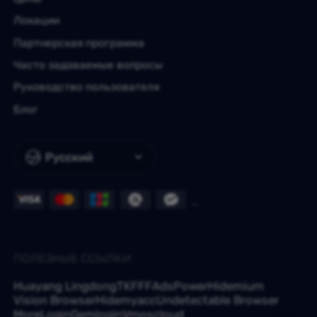
Локации
Партнерская программа
Часто задаваемые вопросы
Руководство пользователя
Блог
Русский
ПОЛЕЗНЫЕ ССЫЛКИ
Huayang Lingdong
TKFFF
AdsPower
Hidemium
Vision Browser
Hidemyacc
Undetectable Browser
MoreLogin
Gemlogin
Vmoscloud