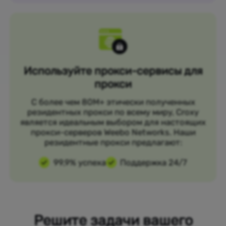
Используйте прокси-сервисы для
прокси
С более чем 80M+ этически полученных
резидентных прокси по всему миру, Croxy
является идеальным выбором для настоящих
прокси-серверов Weebo Networks. Наши
резидентные прокси предлагают:
99,9% успеха
Поддержка 24/7
Решите задачи вашего