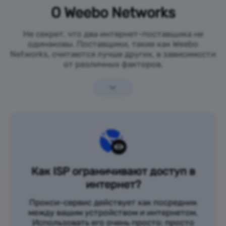
О Weebo Networks
Не секрет, что два интернет-поставщика не
одинаковы. Поставщики, такие как Weebo
Networks, считаются лучше других, в зависимости
от различных факторов.
Как ISP ограничивают доступ в
интернет?
Прокси-сервис действует как посредник
между вашим устройством и интернетом.
Использовать его очень просто: просто