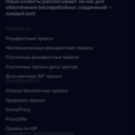
Наши клиенты рассчитывают на нас для
обеспечения бесперебойных соединений —
каждый раз!
ПРОДУКТЫ
Резидентные прокси
Неограниченные резидентные прокси
Статичные резидентные прокси
Статичные прокси дата-центра
Долговечные ISP прокси
ОСОБЕННОСТИ
Список бесплатных прокси
Проверка прокси
CroxyProxy
ProxySite
Прокси по ISP
СЦЕНАРИИ ИСПОЛЬЗОВАНИЯ