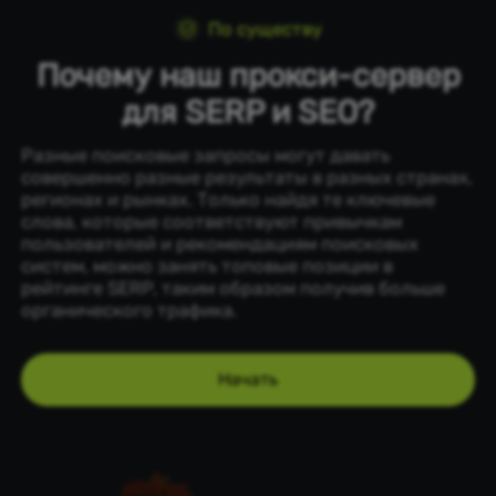
По существу
Почему наш прокси-сервер
для SERP и SEO?
Разные поисковые запросы могут давать
совершенно разные результаты в разных странах,
регионах и рынках. Только найдя те ключевые
слова, которые соответствуют привычкам
пользователей и рекомендациям поисковых
систем, можно занять топовые позиции в
рейтинге SERP, таким образом получив больше
органического трафика.
Начать