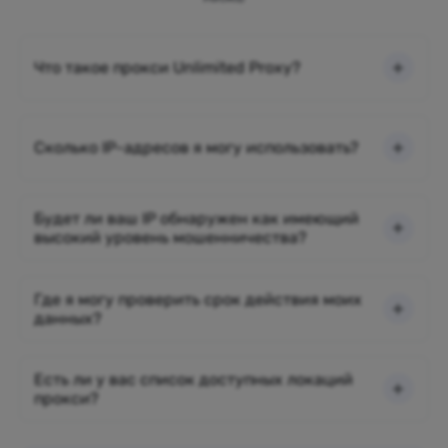
Что такое прокси Unlimited Proxy?
Сколько IP-адресов я могу использовать?
Будет ли ваш IP обнаружен как имеющий
высокий уровень мошенничества?
Где я могу проверить срок действия моих
данных?
Есть ли у вас список доступных локаций
прокси?