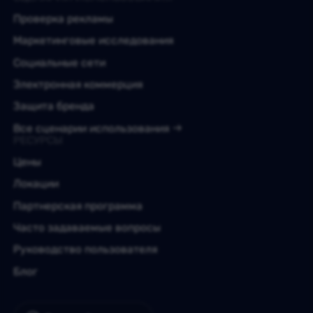
Проверка рекламы
Маркетинговые исследования
Социальные сети
Электронная коммерция
Защита бренда
Все сценарии использования
РЕСУРСЫ
Цены
Локации
Партнерская программа
Часто задаваемые вопросы
Руководство пользователя
Блог