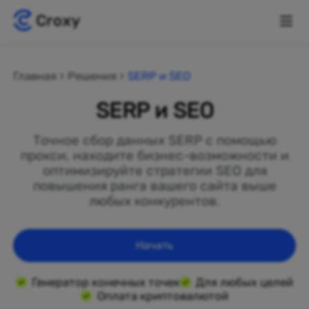
Главная
Решения
SERP и SEO
SERP и SEO
Точное сбор данных SERP с помощью
прокси, находите бизнес-возможности и
оптимизируйте стратегии SEO для
повышения ранга вашего сайта выше
любых конкурентов.
Начать
Генератор конечных точек
Для любых целей
Оплата криптовалютой