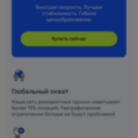
Быстрая скорость. Лучшая
стабильность. Гибкое
ценообразование.
Купить сейчас
Глобальный охват
Наша сеть резидентных прокси охватывает
более 195 локаций. Географические
ограничения больше не будут проблемой.