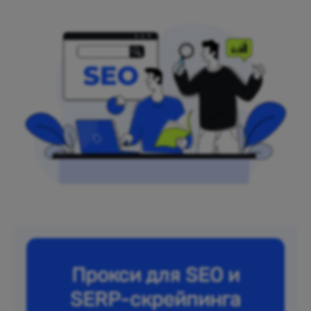
Прокси для SEO и
SERP-скрейпинга