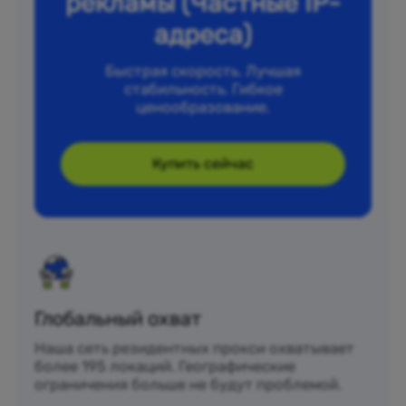
рекламы (Частные IP-
адреса)
Быстрая скорость. Лучшая
стабильность. Гибкое
ценообразование.
Купить сейчас
Глобальный охват
Наша сеть резидентных прокси охватывает
более 195 локаций. Географические
ограничения больше не будут проблемой.