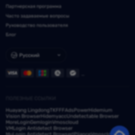
Партнерская программа
Часто задаваемые вопросы
Руководство пользователя
Блог
Русский
ПОЛЕЗНЫЕ ССЫЛКИ
Huayang Lingdong
TKFFF
AdsPower
Hidemium
Vision Browser
Hidemyacc
Undetectable Browser
MoreLogin
Gemlogin
Vmoscloud
VMLogin Antidetect Browser
MuLogin Antidetect Browser
IPjiance
Vmoscloud