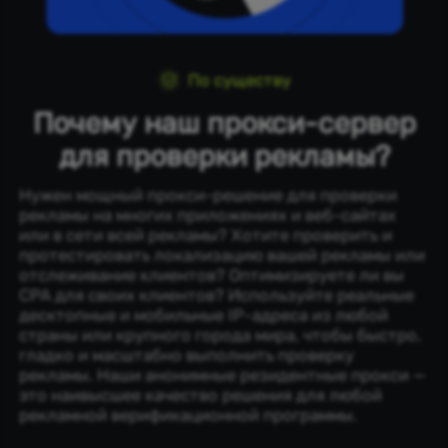
По существу
Почему наш прокси-сервер
для проверки рекламы?
Нужен мощный прокси-решение для проверки
рекламы на многих приложениях и веб-сайтах
или в сети всей рекламы? Хотите проверить и
протестировать локализацию вашей рекламы или
отслеживание клиентов? Оптимизируете ли вы
CPA для своих клиентов? Используйте реальные
десктопные и мобильные IP-адреса из любой
страны или крупного города мира, чтобы быстро,
гладко и масштабно выполнить проверку
рекламы. Наши анонимные резидентные прокси —
это наивысшее качество решения для любой
рекламной верификационной программы.