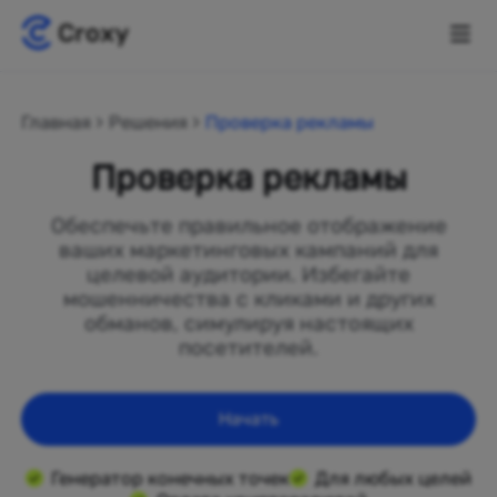
Главная
Решения
Проверка рекламы
Проверка рекламы
Обеспечьте правильное отображение
ваших маркетинговых кампаний для
целевой аудитории. Избегайте
мошенничества с кликами и других
обманов, симулируя настоящих
посетителей.
Начать
Генератор конечных точек
Для любых целей