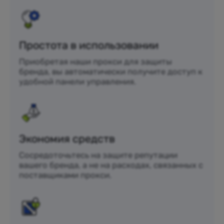
Простота в использовании
Приобретая наши прокси для защиты
бренда, вы автоматически получите доступ к
удобной панели управления.
Экономия средств
Сосредоточьтесь на защите репутации
вашего бренда, а не на расходах, связанных с
поставщиками прокси.