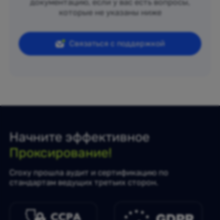
документацию, если у вас есть вопросы,
которые не указаны ниже
Связаться с поддержкой
Начните эффективное
Проксирование!
Croxy прошла аудит и сертификацию по
стандартам ведущих третьих сторон.