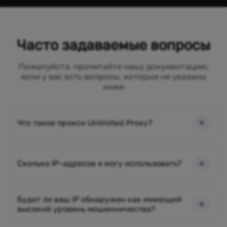
Часто задаваемые вопросы
Пожалуйста, прочитайте нашу документацию,
если у вас есть вопросы, которые не указаны
ниже
Что такое прокси Unlimited Proxy?
Сколько IP-адресов я могу использовать?
Будет ли ваш IP обнаружен как имеющий
высокий уровень мошенничества?