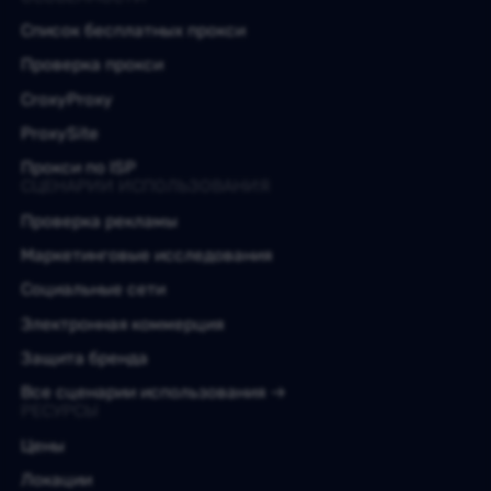
Список бесплатных прокси
Проверка прокси
CroxyProxy
ProxySite
Прокси по ISP
СЦЕНАРИИ ИСПОЛЬЗОВАНИЯ
Проверка рекламы
Маркетинговые исследования
Социальные сети
Электронная коммерция
Защита бренда
Все сценарии использования
РЕСУРСЫ
Цены
Локации