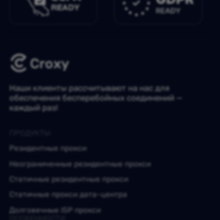
Наши клиенты рассчитывают на нас для
обеспечения бесперебойных соединений —
каждый раз!
ПРОДУКТЫ
Резидентные прокси
Неограниченные резидентные прокси
Статичные резидентные прокси
Статичные прокси дата-центра
Долговечные ISP прокси
ОСОБЕННОСТИ