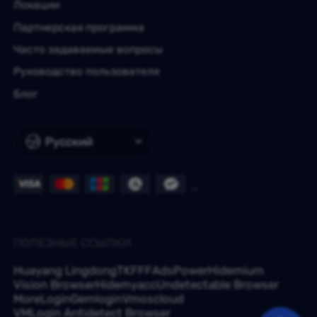
Локации
Партнерская программа
Часто задаваемые вопросы
Руководство пользователя
Блог
Русский
ПОЛЕЗНЫЕ ССЫЛКИ
Huayang Lingdong
TKFFF
AdsPower
Hidemium
Vision Browser
Hidemyacc
Undetectable Browser
MoreLogin
Gemlogin
Vmoscloud
VMLogin Antidetect Browser