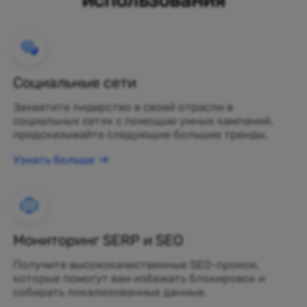
Социальные сети
Захватите лидерство в своей отрасли в
социальных сетях с помощью умных кампаний,
предсказывайте следующие большие тренды.
Узнать больше
Мониторинг SERP и SEO
Получите высококачественные SEO-прокси,
которые помогут вам избежать блокировок и
собирать локализованные данные.