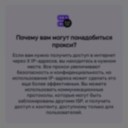
Почему вам могут понадобиться
прокси?
Если вам нужно получить доступ в интернет
через X IP-адресов, вы находитесь в нужном
месте. Все прокси увеличивают
безопасность и конфиденциальность, но
использование IP-адреса может сделать это
еще более эффективным. Вы можете
использовать коммуникационные
протоколы, которые могут быть
заблокированы другими ISP, и получать
доступ к контенту, доступному только для
пользователей.