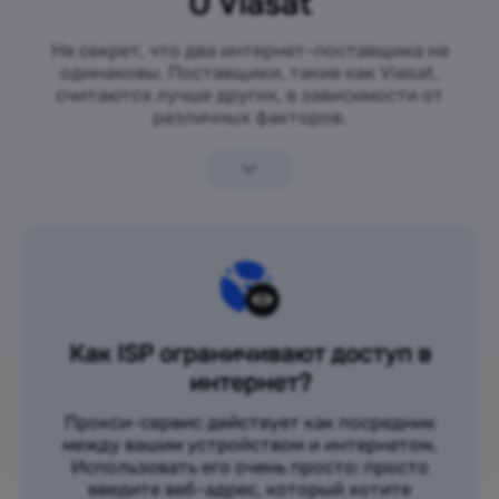
О Viasat
Не секрет, что два интернет-поставщика не
одинаковы. Поставщики, такие как Viasat,
считаются лучше других, в зависимости от
различных факторов.
Как ISP ограничивают доступ в
интернет?
Прокси-сервис действует как посредник
между вашим устройством и интернетом.
Использовать его очень просто: просто
введите веб-адрес, который хотите