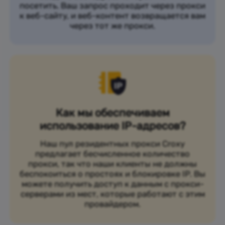
посетить. Ваш запрос проходит через прокси
к веб-сайту, и веб-контент возвращается вам
через тот же прокси.
Как мы обеспечиваем
использование IP-адресов?
Наш пул резидентных прокси Croxy
предлагает бесчисленное количество
прокси, так что наши клиенты не должны
беспокоиться о простоях и блокировке IP. Вы
можете получить доступ к данным с прокси-
серверами из мест, которые работают с этим
провайдером.