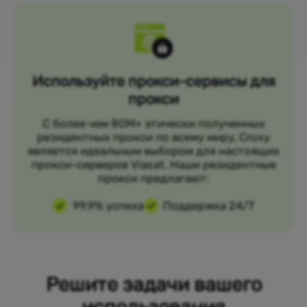
Используйте прокси-сервисы для
прокси
С более чем 80M+ этически полученных
резидентных прокси по всему миру, Croxy
является идеальным выбором для настоящих
прокси-серверов Viasat. Наши резидентные
прокси предлагают:
99,9% успеха
Поддержка 24/7
Решите задачи вашего
использования