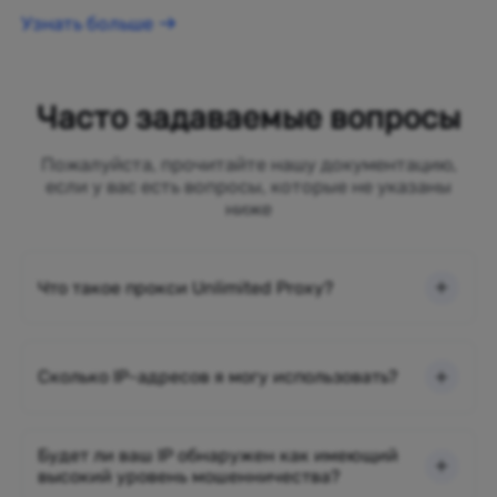
Узнать больше
Часто задаваемые вопросы
Пожалуйста, прочитайте нашу документацию,
если у вас есть вопросы, которые не указаны
ниже
Что такое прокси Unlimited Proxy?
Сколько IP-адресов я могу использовать?
Будет ли ваш IP обнаружен как имеющий
высокий уровень мошенничества?