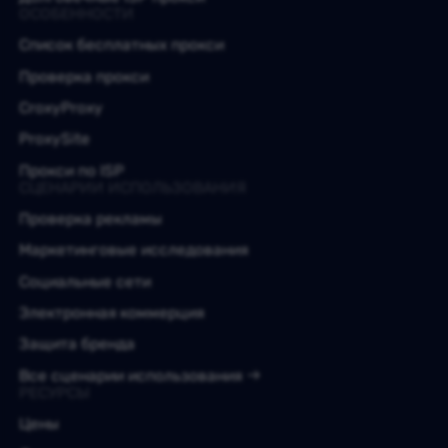
ОСОБЕННОСТИ
Список бесплатных прокси
Проверка прокси
CroxyProxy
ProxySite
Прокси по ISP
СЦЕНАРИИ ИСПОЛЬЗОВАНИЯ
Проверка рекламы
Маркетинговые исследования
Социальные сети
Электронная коммерция
Защита бренда
Все сценарии использования
РЕСУРСЫ
Цены