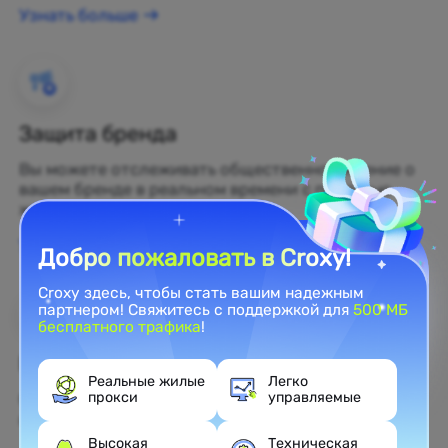
Узнать больше
Защита бренда
Вы можете отслеживать общественное мнение о
вашем бренде в реальном времени с помощью
жилых прокси.
Узнать больше
Добро пожаловать в Croxy!
Croxy здесь, чтобы стать вашим надежным
партнером! Свяжитесь с поддержкой для
500 МБ
бесплатного трафика
!
Веб-скрейпинг
Реальные жилые
Легко
прокси
управляемые
Собирайте нераскрытые данные и превращайте
их в прибыльные бизнес-решения.
Высокая
Техническая