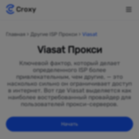
Главная
Другие ISP Прокси
Viasat
Viasat Прокси
Ключевой фактор, который делает
определенного ISP более
привлекательным, чем другие, — это
насколько сильно он ограничивает доступ
в интернет. Вот где Viasat выделяется как
наиболее востребованный провайдер для
пользователей прокси-серверов.
Начать