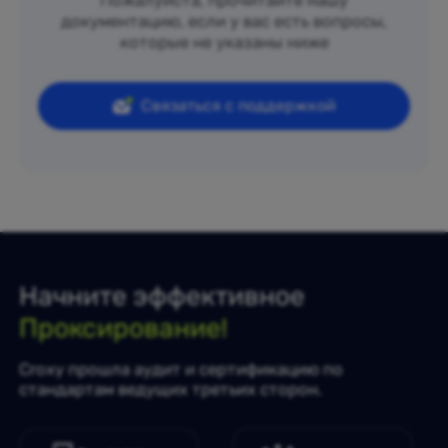
Пожалуйста, прочитайте нашу
документацию, если у вас есть вопросы,
которые не указаны ниже
Связаться с поддержкой
Начните эффективное
Проксирование!
Croxy прошла аудит и сертификацию по
стандартам ведущих третьих сторон.