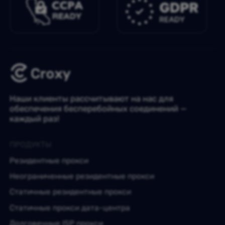
Наши клиенты рассчитывают на нас для
обеспечения бесперебойных соединений —
каждый раз!
ПРОДУКТЫ
Резидентные прокси
Неограниченные резидентные прокси
Статичные резидентные прокси
Статичные прокси дата-центра
Долговечные ISP прокси