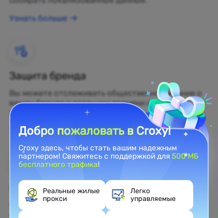
собирать локализованные данные.
Узнать больше
Защита бренда
Вы можете отслеживать общественное мнение о
вашем бренде в реальном времени с помощью
жилых прокси.
Добро пожаловать в Croxy!
Узнать больше
Croxy здесь, чтобы стать вашим надежным
партнером! Свяжитесь с поддержкой для
500 МБ
бесплатного трафика
!
Веб-скрейпинг
Реальные жилые
Легко
прокси
управляемые
Собирайте нераскрытые данные и превращайте
их в прибыльные бизнес-решения.