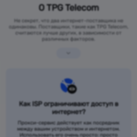
О TPG Telecom
Не секрет, что два интернет-поставщика не
одинаковы. Поставщики, такие как TPG Telecom,
считаются лучше других, в зависимости от
различных факторов.
Как ISP ограничивают доступ в
интернет?
Прокси-сервис действует как посредник
между вашим устройством и интернетом.
Использовать его очень просто: просто