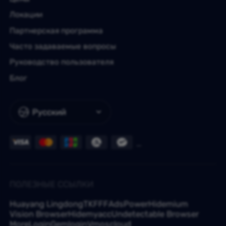
Локации
Партнерская программа
Часто задаваемые вопросы
Руководство пользователя
Блог
Русский
ПОЛЕЗНЫЕ ССЫЛКИ
Huayang Lingdong
TKFFF
AdsPower
Hidemium
Vision Browser
Hidemyacc
Undetectable Browser
MoreLogin
Gemlogin
Vmoscloud