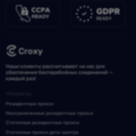
Наши клиенты рассчитывают на нас для
обеспечения бесперебойных соединений —
каждый раз!
ПРОДУКТЫ
Резидентные прокси
Неограниченные резидентные прокси
Статичные резидентные прокси
Статичные прокси дата-центра