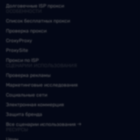
Долговечные ISP прокси
ОСОБЕННОСТИ
Список бесплатных прокси
Проверка прокси
CroxyProxy
ProxySite
Прокси по ISP
СЦЕНАРИИ ИСПОЛЬЗОВАНИЯ
Проверка рекламы
Маркетинговые исследования
Социальные сети
Электронная коммерция
Защита бренда
Все сценарии использования
РЕСУРСЫ
Цены