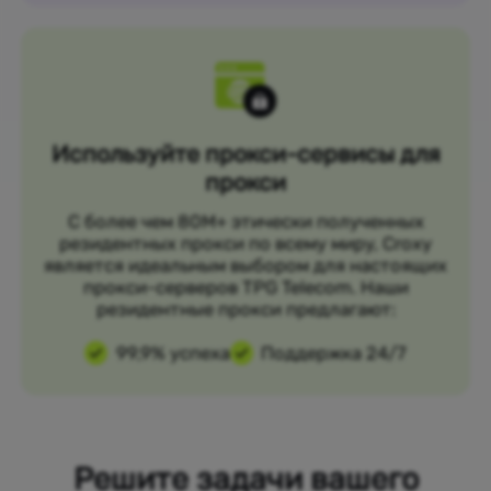
Используйте прокси-сервисы для
прокси
С более чем 80M+ этически полученных
резидентных прокси по всему миру, Croxy
является идеальным выбором для настоящих
прокси-серверов TPG Telecom. Наши
резидентные прокси предлагают:
99,9% успеха
Поддержка 24/7
Решите задачи вашего