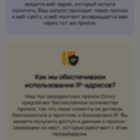
введите веб-адрес, который хотите
посетить. Ваш запрос проходит через прокси
к веб-сайту, и веб-контент возвращается вам
через тот же прокси.
Как мы обеспечиваем
использование IP-адресов?
Наш пул резидентных прокси Croxy
предлагает бесчисленное количество
прокси, так что наши клиенты не должны
беспокоиться о простоях и блокировке IP. Вы
можете получить доступ к данным с прокси-
серверами из мест, которые работают с этим
провайдером.