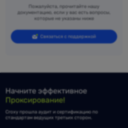
Пожалуйста, прочитайте нашу
документацию, если у вас есть вопросы,
которые не указаны ниже
Связаться с поддержкой
Начните эффективное
Проксирование!
Croxy прошла аудит и сертификацию по
стандартам ведущих третьих сторон.