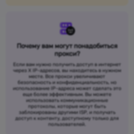
Почему вам могут понадобиться
прокси?
Если вам нужно получить доступ в интернет
через X IP-адресов, вы находитесь в нужном
месте. Все прокси увеличивают
безопасность и конфиденциальность, но
использование IP-адреса может сделать это
еще более эффективным. Вы можете
использовать коммуникационные
протоколы, которые могут быть
заблокированы другими ISP, и получать
доступ к контенту, доступному только для
пользователей.