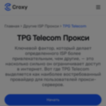
Главная
Другие ISP Прокси
TPG Telecom
TPG Telecom Прокси
Ключевой фактор, который делает
определенного ISP более
привлекательным, чем другие, — это
насколько сильно он ограничивает доступ
в интернет. Вот где TPG Telecom
выделяется как наиболее востребованный
провайдер для пользователей прокси-
серверов.
Начать