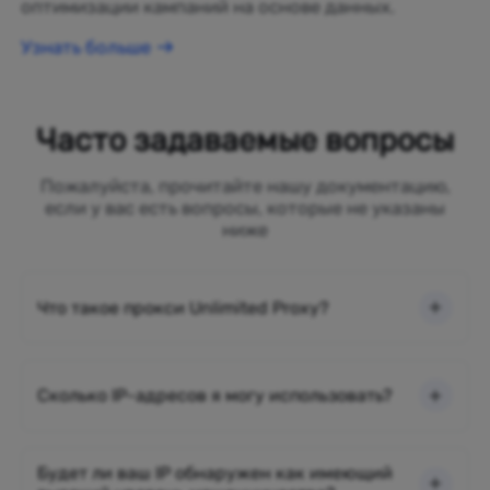
оптимизации кампаний на основе данных.
Узнать больше
Часто задаваемые вопросы
Пожалуйста, прочитайте нашу документацию,
если у вас есть вопросы, которые не указаны
ниже
Что такое прокси Unlimited Proxy?
Сколько IP-адресов я могу использовать?
Будет ли ваш IP обнаружен как имеющий