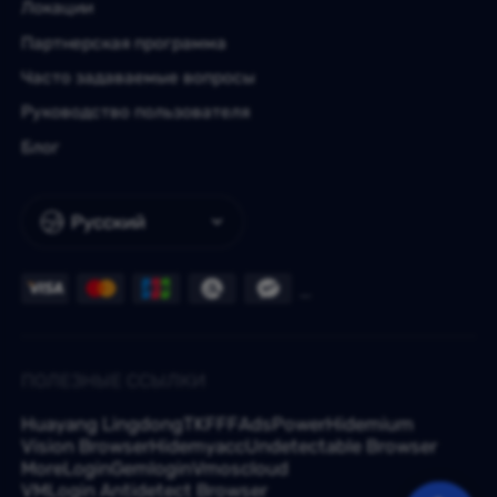
Локации
Партнерская программа
Часто задаваемые вопросы
Руководство пользователя
Блог
Русский
ПОЛЕЗНЫЕ ССЫЛКИ
Huayang Lingdong
TKFFF
AdsPower
Hidemium
Vision Browser
Hidemyacc
Undetectable Browser
MoreLogin
Gemlogin
Vmoscloud
VMLogin Antidetect Browser