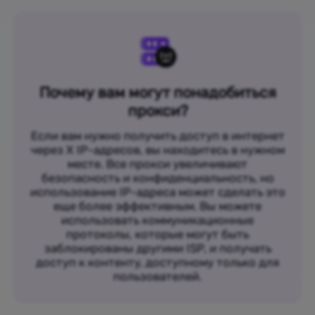
Почему вам могут понадобиться
прокси?
Если вам нужно получить доступ в интернет
через X IP-адресов, вы находитесь в нужном
месте. Все прокси увеличивают
безопасность и конфиденциальность, но
использование IP-адреса может сделать это
еще более эффективным. Вы можете
использовать коммуникационные
протоколы, которые могут быть
заблокированы другими ISP, и получать
доступ к контенту, доступному только для
пользователей.