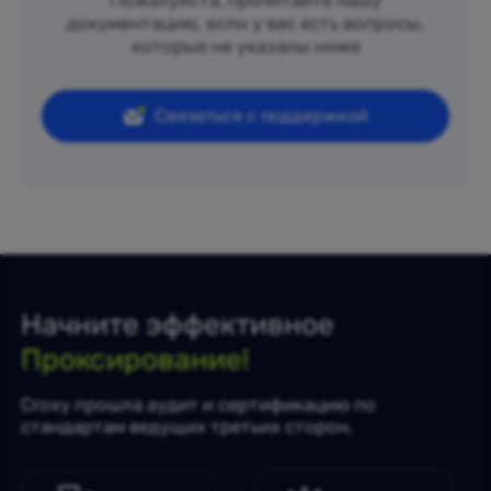
Пожалуйста, прочитайте нашу
документацию, если у вас есть вопросы,
которые не указаны ниже
Связаться с поддержкой
Начните эффективное
Проксирование!
Croxy прошла аудит и сертификацию по
стандартам ведущих третьих сторон.