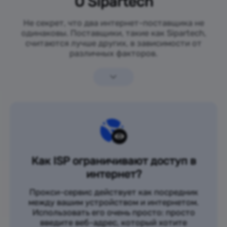
О Sipartech
Не секрет, что два интернет-поставщика не
одинаковы. Поставщики, такие как Sipartech,
считаются лучше других, в зависимости от
различных факторов.
Как ISP ограничивают доступ в
интернет?
Прокси-сервис действует как посредник
между вашим устройством и интернетом.
Использовать его очень просто: просто
введите веб-адрес, который хотите