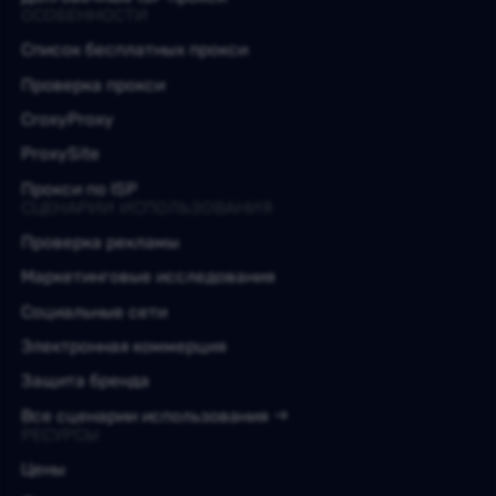
ОСОБЕННОСТИ
Список бесплатных прокси
Проверка прокси
CroxyProxy
ProxySite
Прокси по ISP
СЦЕНАРИИ ИСПОЛЬЗОВАНИЯ
Проверка рекламы
Маркетинговые исследования
Социальные сети
Электронная коммерция
Защита бренда
Все сценарии использования
РЕСУРСЫ
Цены