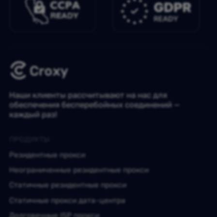
Наши клиенты рассчитывают на нас для
обеспечения бесперебойных соединений —
каждый раз!
ПРОДУКТЫ
Резидентные прокси
Неограниченные резидентные прокси
Статичные резидентные прокси
Статичные прокси дата-центра
Долговечные ISP прокси