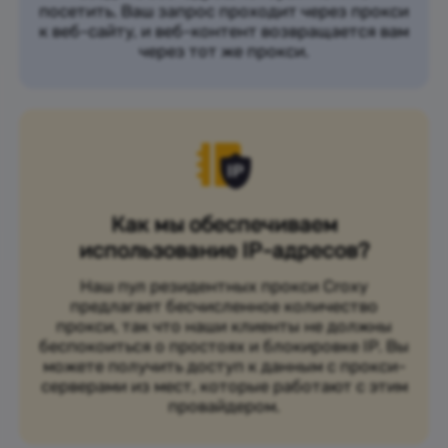
посетить. Ваш запрос проходит через прокси
к веб-сайту, и веб-контент возвращается вам
через тот же прокси.
Как мы обеспечиваем
использование IP-адресов?
Наш пул резидентных прокси Croxy
предлагает бесчисленное количество
прокси, так что наши клиенты не должны
беспокоиться о простоях и блокировке IP. Вы
можете получить доступ к данным с прокси-
серверами из мест, которые работают с этим
провайдером.