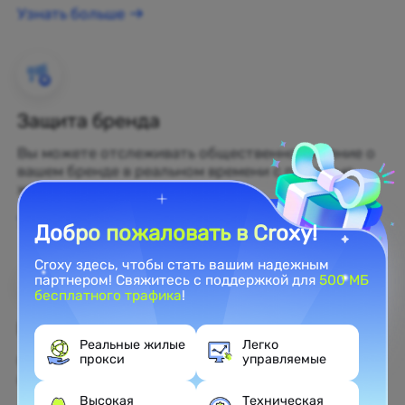
Узнать больше
Защита бренда
Вы можете отслеживать общественное мнение о
вашем бренде в реальном времени с помощью
жилых прокси.
Узнать больше
Добро пожаловать в Croxy!
Croxy здесь, чтобы стать вашим надежным
партнером! Свяжитесь с поддержкой для
500 МБ
бесплатного трафика
!
Веб-скрейпинг
Реальные жилые
Легко
прокси
управляемые
Собирайте нераскрытые данные и превращайте
их в прибыльные бизнес-решения.
Высокая
Техническая