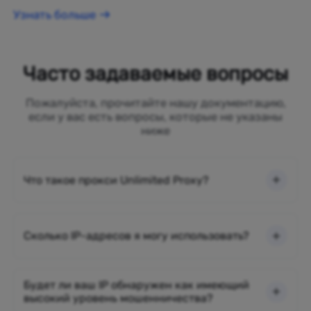
Узнать больше
Часто задаваемые вопросы
Пожалуйста, прочитайте нашу документацию,
если у вас есть вопросы, которые не указаны
ниже
Что такое прокси Unlimited Proxy?
Сколько IP-адресов я могу использовать?
Будет ли ваш IP обнаружен как имеющий
высокий уровень мошенничества?