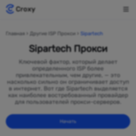
Главная
Другие ISP Прокси
Sipartech
Sipartech Прокси
Ключевой фактор, который делает
определенного ISP более
привлекательным, чем другие, — это
насколько сильно он ограничивает доступ
в интернет. Вот где Sipartech выделяется
как наиболее востребованный провайдер
для пользователей прокси-серверов.
Начать