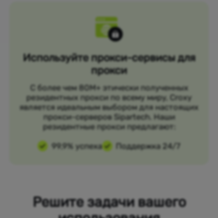
Используйте прокси-сервисы для
прокси
С более чем 80M+ этически полученных
резидентных прокси по всему миру, Croxy
является идеальным выбором для настоящих
прокси-серверов Sipartech. Наши
резидентные прокси предлагают:
99,9% успеха
Поддержка 24/7
Решите задачи вашего
использования