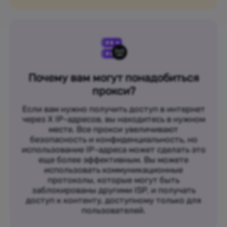
Почему вам могут понадобиться
прокси?
Если вам нужно получить доступ в интернет
через X IP-адресов, вы находитесь в нужном
месте. Все прокси увеличивают
безопасность и конфиденциальность, но
использование IP-адреса может сделать это
еще более эффективным. Вы можете
использовать коммуникационные
протоколы, которые могут быть
заблокированы другими ISP, и получать
доступ к контенту, доступному только для
пользователей.