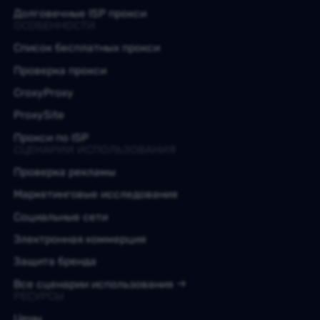
Долговечные ISP прокси
ОСОБЕННОСТИ
Список бесплатных прокси
Проверка прокси
CroxyProxy
ProxySite
Прокси по ISP
СЦЕНАРИИ ИСПОЛЬЗОВАНИЯ
Проверка рекламы
Маркетинговые исследования
Социальные сети
Электронная коммерция
Защита бренда
Все сценарии использования
РЕСУРСЫ
Цены