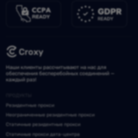
Наши клиенты рассчитывают на нас для
обеспечения бесперебойных соединений —
каждый раз!
ПРОДУКТЫ
Резидентные прокси
Неограниченные резидентные прокси
Статичные резидентные прокси
Статичные прокси дата-центра