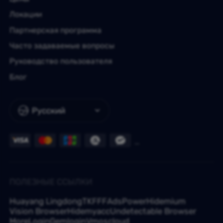
Локации
Партнерская программа
Часто задаваемые вопросы
Руководство пользователя
Блог
Русский
ПОЛЕЗНЫЕ ССЫЛКИ
Huayang Lingdong
TKFFF
AdsPower
Hidemium
Vision Browser
Hidemyacc
Undetectable Browser
MoreLogin
Gemlogin
Vmoscloud