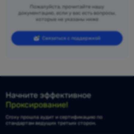
Пожалуйста, прочитайте нашу
документацию, если у вас есть вопросы,
которые не указаны ниже
Связаться с поддержкой
Начните эффективное
Проксирование!
Croxy прошла аудит и сертификацию по
стандартам ведущих третьих сторон.