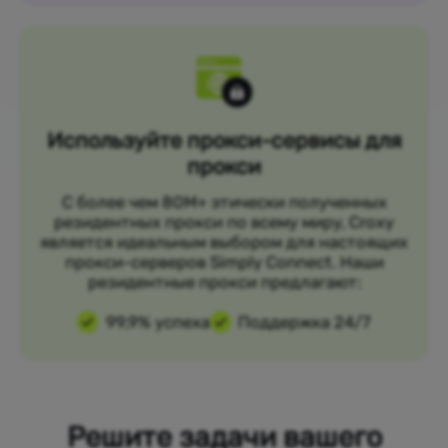
Используйте прокси-сервисы для
прокси
С более чем 80M+ этически полученных
резидентных прокси по всему миру, Croxy
является идеальным выбором для настоящих
прокси-серверов Simply Connect. Наши
резидентные прокси предлагают:
99,9% успеха
Поддержка 24/7
Решите задачи вашего