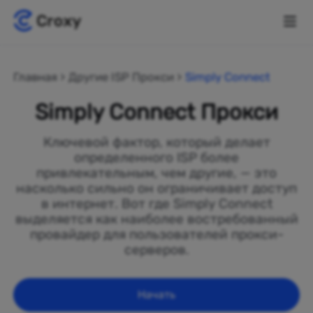
Главная
Другие ISP Прокси
Simply Connect
Simply Connect Прокси
Ключевой фактор, который делает
определенного ISP более
привлекательным, чем другие, — это
насколько сильно он ограничивает доступ
в интернет. Вот где Simply Connect
выделяется как наиболее востребованный
провайдер для пользователей прокси-
серверов.
Начать