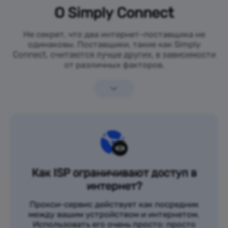
О Simply Connect
Не секрет, что два интернет-поставщика не
одинаковы. Поставщики, такие как Simply
Connect, считаются лучше других, в зависимости
от различных факторов.
Как ISP ограничивают доступ в
интернет?
Прокси-сервис действует как посредник
между вашим устройством и интернетом.
Использовать его очень просто: просто