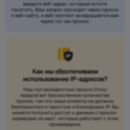
введите веб-адрес, который хотите
посетить. Ваш запрос проходит через прокси
к веб-сайту, и веб-контент возвращается вам
через тот же прокси.
Как мы обеспечиваем
использование IP-адресов?
Наш пул резидентных прокси Croxy
предлагает бесчисленное количество
прокси, так что наши клиенты не должны
беспокоиться о простоях и блокировке IP. Вы
можете получить доступ к данным с прокси-
серверами из мест, которые работают с этим
провайдером.