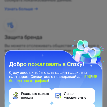
собирать локализованные данные.
Узнать больше
Защита бренда
Вы можете отслеживать общественное мнение о
вашем бренде в реальном времени с помощью
жилых прокси.
Добро пожаловать в Croxy!
Узнать больше
Croxy здесь, чтобы стать вашим надежным
партнером! Свяжитесь с поддержкой для
500 МБ
бесплатного трафика
!
Веб-скрейпинг
Реальные жилые
Легко
прокси
управляемые
Собирайте нераскрытые данные и превращайте
их в прибыльные бизнес-решения.