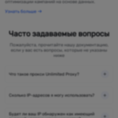
оптимизации кампаний на основе данных.
Узнать больше
Часто задаваемые вопросы
Пожалуйста, прочитайте нашу документацию,
если у вас есть вопросы, которые не указаны
ниже
Что такое прокси Unlimited Proxy?
Сколько IP-адресов я могу использовать?
Будет ли ваш IP обнаружен как имеющий