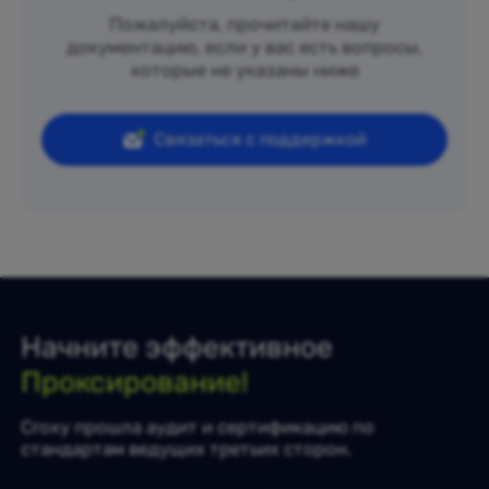
Пожалуйста, прочитайте нашу
документацию, если у вас есть вопросы,
которые не указаны ниже
Связаться с поддержкой
Начните эффективное
Проксирование!
Croxy прошла аудит и сертификацию по
стандартам ведущих третьих сторон.