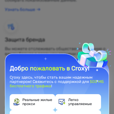
собирать локализованные данные.
Узнать больше
Защита бренда
Вы можете отслеживать общественное мнение о
вашем бренде в реальном времени с помощью
жилых прокси.
Добро пожаловать в Croxy!
Узнать больше
Croxy здесь, чтобы стать вашим надежным
партнером! Свяжитесь с поддержкой для
500 МБ
бесплатного трафика
!
Веб-скрейпинг
Реальные жилые
Легко
прокси
управляемые
Собирайте нераскрытые данные и превращайте
их в прибыльные бизнес-решения.