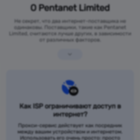
О Pentanet Limited
Не секрет, что два интернет-поставщика не
одинаковы. Поставщики, такие как Pentanet
Limited, считаются лучше других, в зависимости
от различных факторов.
Как ISP ограничивают доступ в
интернет?
Прокси-сервис действует как посредник
между вашим устройством и интернетом.
Использовать его очень просто: просто