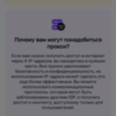
Почему вам могут понадобиться
прокси?
Если вам нужно получить доступ в интернет
через X IP-адресов, вы находитесь в нужном
месте. Все прокси увеличивают
безопасность и конфиденциальность, но
использование IP-адреса может сделать это
еще более эффективным. Вы можете
использовать коммуникационные
протоколы, которые могут быть
заблокированы другими ISP, и получать
доступ к контенту, доступному только для
пользователей.