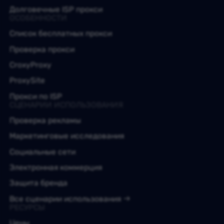
Долговечные ISP прокси
ОСОБЕННОСТИ
Список бесплатных прокси
Проверка прокси
CroxyProxy
ProxySite
Прокси по ISP
СЦЕНАРИИ ИСПОЛЬЗОВАНИЯ
Проверка рекламы
Маркетинговые исследования
Социальные сети
Электронная коммерция
Защита бренда
Все сценарии использования
РЕСУРСЫ
Цены