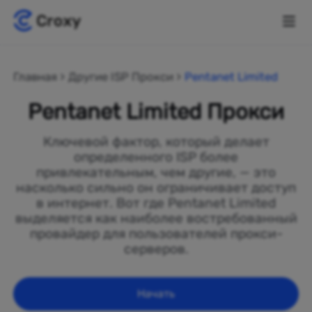
Главная
Другие ISP Прокси
Pentanet Limited
Pentanet Limited Прокси
Ключевой фактор, который делает
определенного ISP более
привлекательным, чем другие, — это
насколько сильно он ограничивает доступ
в интернет. Вот где Pentanet Limited
выделяется как наиболее востребованный
провайдер для пользователей прокси-
серверов.
Начать