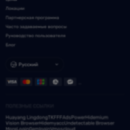
Локации
Партнерская программа
Часто задаваемые вопросы
Руководство пользователя
Блог
Русский
ПОЛЕЗНЫЕ ССЫЛКИ
Huayang Lingdong
TKFFF
AdsPower
Hidemium
Vision Browser
Hidemyacc
Undetectable Browser
MoreLogin
Gemlogin
Vmoscloud