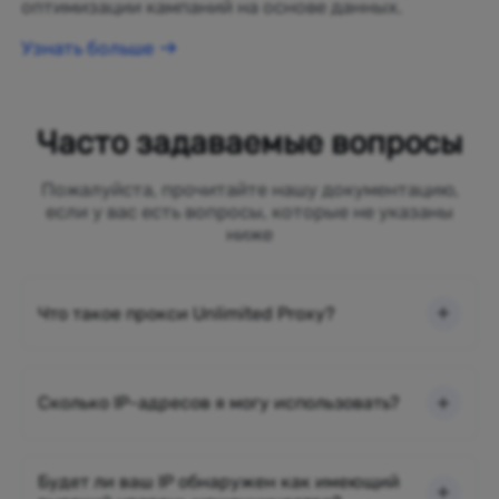
оптимизации кампаний на основе данных.
Узнать больше
Часто задаваемые вопросы
Пожалуйста, прочитайте нашу документацию,
если у вас есть вопросы, которые не указаны
ниже
Что такое прокси Unlimited Proxy?
Сколько IP-адресов я могу использовать?
Будет ли ваш IP обнаружен как имеющий