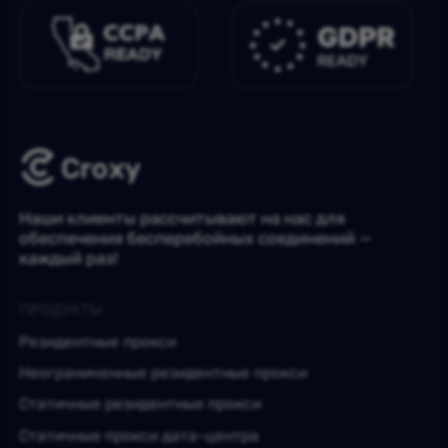
Наши клиенты рассчитывают на нас для
обеспечения бесперебойных соединений —
каждый раз!
ПРОДУКТЫ
Резидентные прокси
Неограниченные резидентные прокси
Статичные резидентные прокси
Статичные прокси дата-центра