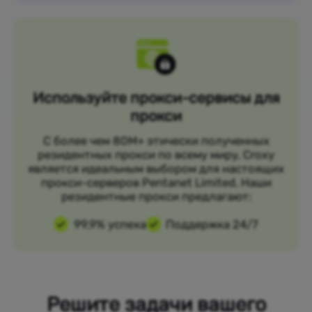
Используйте прокси-сервисы для
прокси
С более чем 80M+ этически полученных
резидентных прокси по всему миру, Croxy
является идеальным выбором для настоящих
прокси-серверов Pentanet Limited. Наши
резидентные прокси предлагают:
99,9% успеха
Поддержка 24/7
Решите задачи вашего