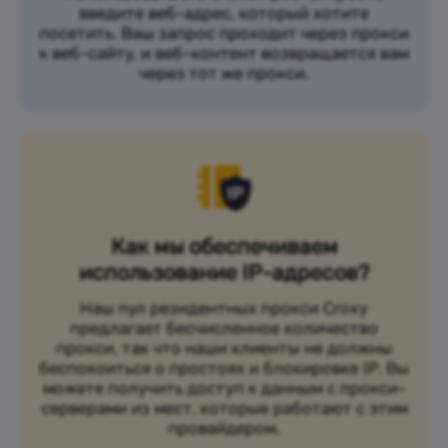
введите веб-адрес, который хотите
посетить. Ваш запрос проходит через прокси
к веб-сайту, и веб-контент возвращается вам
через тот же прокси.
Как мы обеспечиваем
использование IP-адресов?
Наш пул резидентных прокси Croxy
предлагает бесчисленное количество
прокси, так что наши клиенты не должны
беспокоиться о простоях и блокировке IP. Вы
можете получить доступ к данным с прокси-
серверами из мест, которые работают с этим
провайдером.