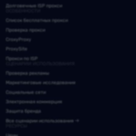
Долговечные ISP прокси
ОСОБЕННОСТИ
Список бесплатных прокси
Проверка прокси
CroxyProxy
ProxySite
Прокси по ISP
СЦЕНАРИИ ИСПОЛЬЗОВАНИЯ
Проверка рекламы
Маркетинговые исследования
Социальные сети
Электронная коммерция
Защита бренда
Все сценарии использования
РЕСУРСЫ
Цены