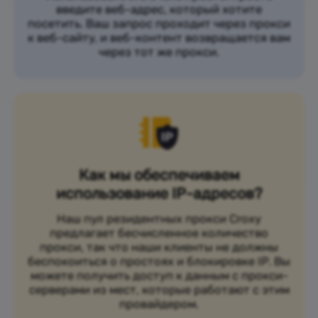
введите веб-адрес, который хотите
посетить. Ваш запрос проходит через прокси
к веб-сайту, и веб-контент возвращается вам
через тот же прокси.
Как мы обеспечиваем
использование IP-адресов?
Наш пул резидентных прокси Croxy
предлагает бесчисленное количество
прокси, так что наши клиенты не должны
беспокоиться о простоях и блокировке IP. Вы
можете получить доступ к данным с прокси-
серверами из мест, которые работают с этим
провайдером.