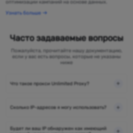
оптимизации кампаний на основе данных.
Узнать больше
Часто задаваемые вопросы
Пожалуйста, прочитайте нашу документацию,
если у вас есть вопросы, которые не указаны
ниже
Что такое прокси Unlimited Proxy?
Сколько IP-адресов я могу использовать?
Будет ли ваш IP обнаружен как имеющий