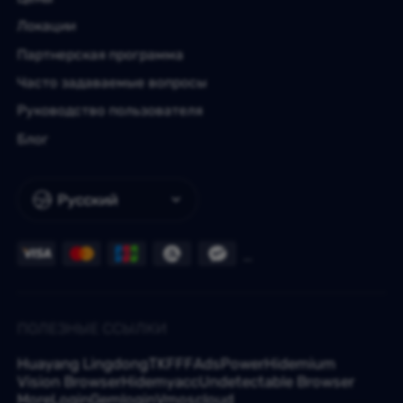
Локации
Партнерская программа
Часто задаваемые вопросы
Руководство пользователя
Блог
Русский
ПОЛЕЗНЫЕ ССЫЛКИ
Huayang Lingdong
TKFFF
AdsPower
Hidemium
Vision Browser
Hidemyacc
Undetectable Browser
MoreLogin
Gemlogin
Vmoscloud