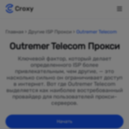
Главная
Другие ISP Прокси
Outremer Telecom
Outremer Telecom Прокси
Ключевой фактор, который делает
определенного ISP более
привлекательным, чем другие, — это
насколько сильно он ограничивает доступ
в интернет. Вот где Outremer Telecom
выделяется как наиболее востребованный
провайдер для пользователей прокси-
серверов.
Начать