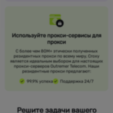
Используйте прокси-сервисы для
прокси
С более чем 80M+ этически полученных
резидентных прокси по всему миру, Croxy
является идеальным выбором для настоящих
прокси-серверов Outremer Telecom. Наши
резидентные прокси предлагают:
99,9% успеха
Поддержка 24/7
Решите задачи вашего