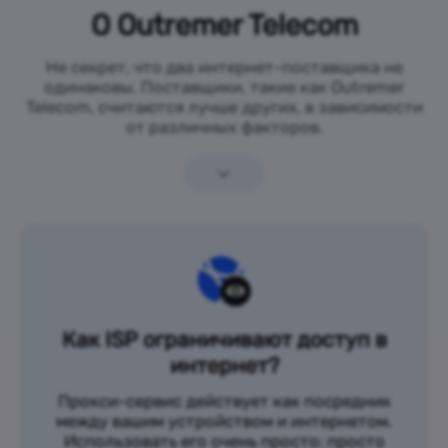
О Outremer Telecom
Не секрет, что два интернет-поставщика не
одинаковы. Поставщики, такие как Outremer
Telecom, считаются лучше других, в зависимости
от различных факторов.
Как ISP ограничивают доступ в
интернет?
Прокси-сервис действует как посредник
между вашим устройством и интернетом.
Использовать его очень просто: просто