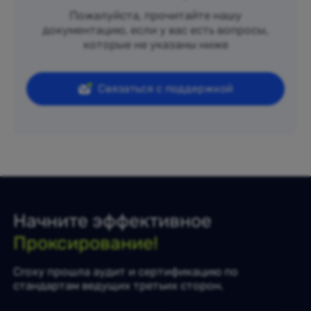
Пожалуйста, прочитайте нашу
документацию, если у вас есть вопросы,
которые не указаны ниже
Связаться с поддержкой
Начните эффективное
Проксирование!
Croxy прошла аудит и сертификацию по
стандартам ведущих третьих сторон.