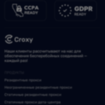
Наши клиенты рассчитывают на нас для
обеспечения бесперебойных соединений —
каждый раз!
ПРОДУКТЫ
Резидентные прокси
Неограниченные резидентные прокси
Статичные резидентные прокси
Статичные прокси дата-центра