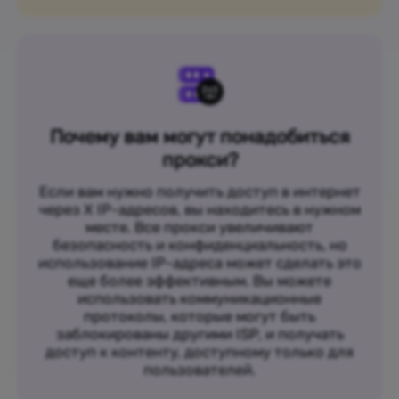
Почему вам могут понадобиться
прокси?
Если вам нужно получить доступ в интернет
через X IP-адресов, вы находитесь в нужном
месте. Все прокси увеличивают
безопасность и конфиденциальность, но
использование IP-адреса может сделать это
еще более эффективным. Вы можете
использовать коммуникационные
протоколы, которые могут быть
заблокированы другими ISP, и получать
доступ к контенту, доступному только для
пользователей.