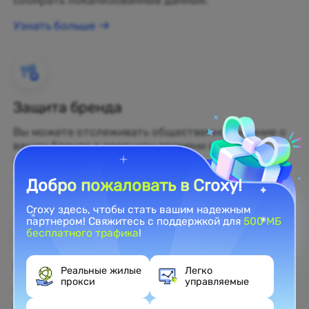
собирать локализованные данные.
Узнать больше
Защита бренда
Вы можете отслеживать общественное мнение о
вашем бренде в реальном времени с помощью
жилых прокси.
Добро пожаловать в Croxy!
Узнать больше
Croxy здесь, чтобы стать вашим надежным
партнером! Свяжитесь с поддержкой для
500 МБ
бесплатного трафика
!
Веб-скрейпинг
Реальные жилые
Легко
прокси
управляемые
Собирайте нераскрытые данные и превращайте
их в прибыльные бизнес-решения.