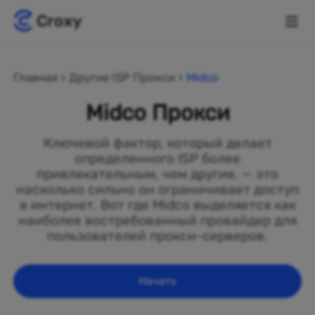
Главная
Другие ISP Прокси
Midco
Midco Прокси
Ключевой фактор, который делает
определенного ISP более
привлекательным, чем другие, — это
насколько сильно он ограничивает доступ
в интернет. Вот где Midco выделяется как
наиболее востребованный провайдер для
пользователей прокси-серверов.
Начать