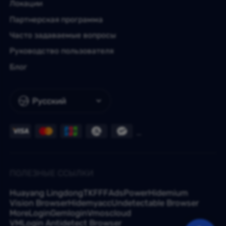
Локации
Партнерская программа
Часто задаваемые вопросы
Руководство пользователя
Блог
Русский
ПОЛЕЗНЫЕ ССЫЛКИ
Huayang Lingdong
TKFFF
AdsPower
Hidemium
Vision Browser
Hidemyacc
Undetectable Browser
MoreLogin
Gemlogin
Vmoscloud
VMLogin Antidetect Browser