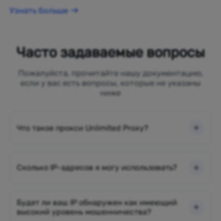
Узнать больше
Часто задаваемые вопросы
Пожалуйста, прочитайте нашу документацию,
если у вас есть вопросы, которые не указаны
ниже
Что такое прокси Unlimited Proxy?
Сколько IP-адресов я могу использовать?
Будет ли ваш IP обнаружен как имеющий
высокий уровень мошенничества?