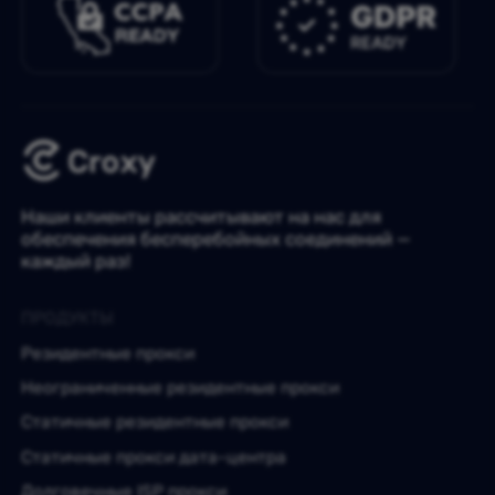
Наши клиенты рассчитывают на нас для
обеспечения бесперебойных соединений —
каждый раз!
ПРОДУКТЫ
Резидентные прокси
Неограниченные резидентные прокси
Статичные резидентные прокси
Статичные прокси дата-центра
Долговечные ISP прокси