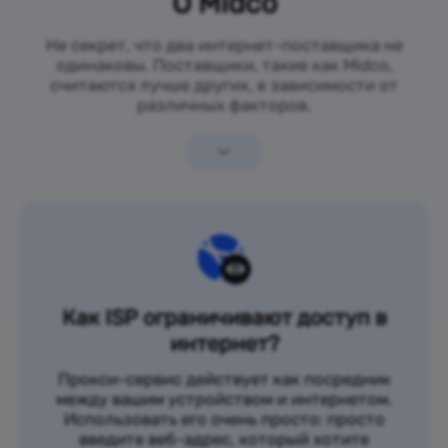
О Midco
Не секрет, что два интернет-поставщика не
одинаковы. Поставщики, такие как Midco,
считаются лучше других, в зависимости от
различных факторов.
Как ISP ограничивают доступ в
интернет?
Прокси-сервис действует как посредник
между вашим устройством и интернетом.
Использовать его очень просто: просто
введите веб-адрес, который хотите