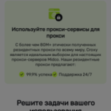
Используйте прокси-сервисы для
прокси
С более чем 80M+ этически полученных
резидентных прокси по всему миру, Croxy
является идеальным выбором для настоящих
прокси-серверов Midco. Наши резидентные
прокси предлагают:
99,9% успеха
Поддержка 24/7
Решите задачи вашего
использования