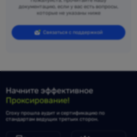
Пожалуйста, прочитайте нашу
документацию, если у вас есть вопросы,
которые не указаны ниже
Связаться с поддержкой
Начните эффективное
Проксирование!
Croxy прошла аудит и сертификацию по
стандартам ведущих третьих сторон.