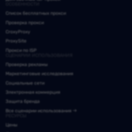
ОСОБЕННОСТИ
Список бесплатных прокси
Проверка прокси
CroxyProxy
ProxySite
Прокси по ISP
СЦЕНАРИИ ИСПОЛЬЗОВАНИЯ
Проверка рекламы
Маркетинговые исследования
Социальные сети
Электронная коммерция
Защита бренда
Все сценарии использования
РЕСУРСЫ
Цены