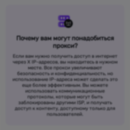
Почему вам могут понадобиться
прокси?
Если вам нужно получить доступ в интернет
через X IP-адресов, вы находитесь в нужном
месте. Все прокси увеличивают
безопасность и конфиденциальность, но
использование IP-адреса может сделать это
еще более эффективным. Вы можете
использовать коммуникационные
протоколы, которые могут быть
заблокированы другими ISP, и получать
доступ к контенту, доступному только для
пользователей.