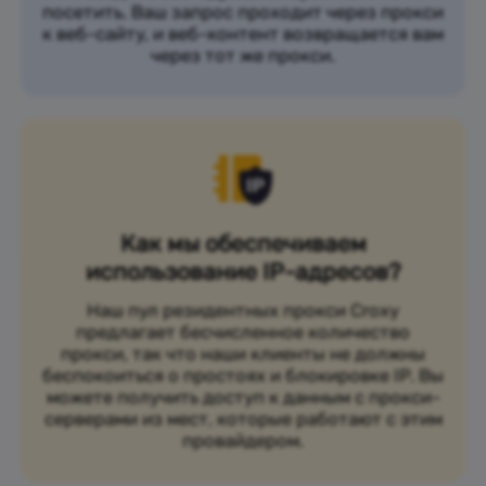
посетить. Ваш запрос проходит через прокси
к веб-сайту, и веб-контент возвращается вам
через тот же прокси.
Как мы обеспечиваем
использование IP-адресов?
Наш пул резидентных прокси Croxy
предлагает бесчисленное количество
прокси, так что наши клиенты не должны
беспокоиться о простоях и блокировке IP. Вы
можете получить доступ к данным с прокси-
серверами из мест, которые работают с этим
провайдером.