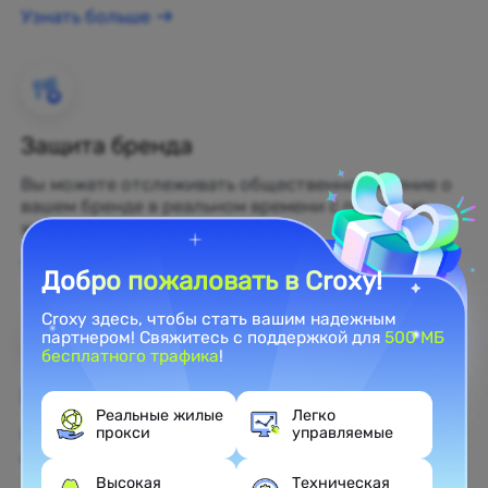
Узнать больше
Защита бренда
Вы можете отслеживать общественное мнение о
вашем бренде в реальном времени с помощью
жилых прокси.
Узнать больше
Добро пожаловать в Croxy!
Croxy здесь, чтобы стать вашим надежным
партнером! Свяжитесь с поддержкой для
500 МБ
бесплатного трафика
!
Веб-скрейпинг
Реальные жилые
Легко
прокси
управляемые
Собирайте нераскрытые данные и превращайте
их в прибыльные бизнес-решения.
Высокая
Техническая