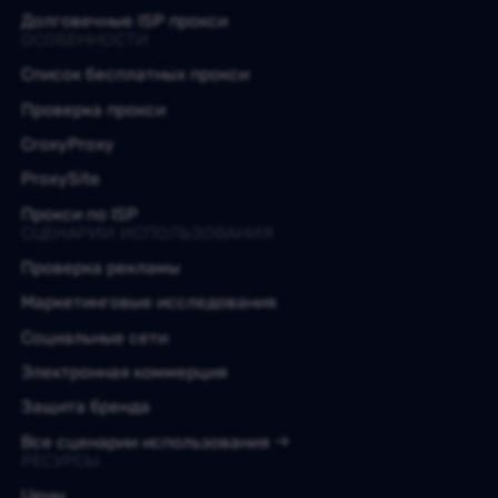
Долговечные ISP прокси
ОСОБЕННОСТИ
Список бесплатных прокси
Проверка прокси
CroxyProxy
ProxySite
Прокси по ISP
СЦЕНАРИИ ИСПОЛЬЗОВАНИЯ
Проверка рекламы
Маркетинговые исследования
Социальные сети
Электронная коммерция
Защита бренда
Все сценарии использования
РЕСУРСЫ
Цены