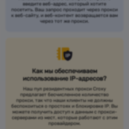
введите веб-адрес, который хотите
посетить. Ваш запрос проходит через прокси
к веб-сайту, и веб-контент возвращается вам
через тот же прокси.
Как мы обеспечиваем
использование IP-адресов?
Наш пул резидентных прокси Croxy
предлагает бесчисленное количество
прокси, так что наши клиенты не должны
беспокоиться о простоях и блокировке IP. Вы
можете получить доступ к данным с прокси-
серверами из мест, которые работают с этим
провайдером.