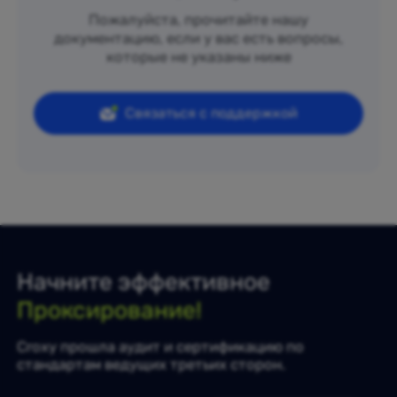
Пожалуйста, прочитайте нашу
документацию, если у вас есть вопросы,
которые не указаны ниже
Связаться с поддержкой
Начните эффективное
Проксирование!
Croxy прошла аудит и сертификацию по
стандартам ведущих третьих сторон.