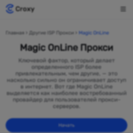
Главная
Другие ISP Прокси
Magic OnLine
Magic OnLine Прокси
Ключевой фактор, который делает
определенного ISP более
привлекательным, чем другие, — это
насколько сильно он ограничивает доступ
в интернет. Вот где Magic OnLine
выделяется как наиболее востребованный
провайдер для пользователей прокси-
серверов.
Начать