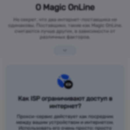
О Magic OnLine
Не секрет, что два интернет-поставщика не
одинаковы. Поставщики, такие как Magic OnLine,
считаются лучше других, в зависимости от
различных факторов.
Как ISP ограничивают доступ в
интернет?
Прокси-сервис действует как посредник
между вашим устройством и интернетом.
Использовать его очень просто: просто