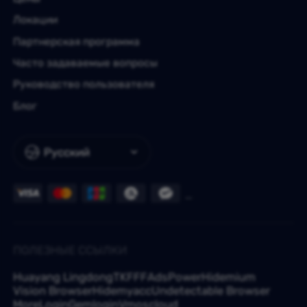
Локации
Партнерская программа
Часто задаваемые вопросы
Руководство пользователя
Блог
Русский
ПОЛЕЗНЫЕ ССЫЛКИ
Huayang Lingdong
TKFFF
AdsPower
Hidemium
Vision Browser
Hidemyacc
Undetectable Browser
MoreLogin
Gemlogin
Vmoscloud