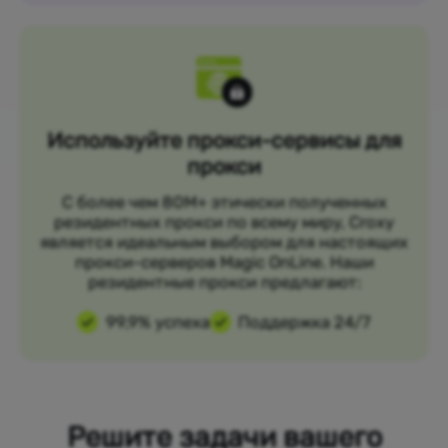
Используйте прокси-сервисы для
прокси
С более чем 80M+ этически полученных
резидентных прокси по всему миру, Croxy
является идеальным выбором для настоящих
прокси-серверов Magic OnLine. Наши
резидентные прокси предлагают:
99,9% успеха
Поддержка 24/7
Решите задачи вашего