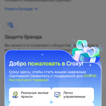
собирать локализованные данные.
Узнать больше
Защита бренда
Вы можете отслеживать общественное мнение о
вашем бренде в реальном времени с помощью
жилых прокси.
Добро пожаловать в Croxy!
Узнать больше
Croxy здесь, чтобы стать вашим надежным
партнером! Свяжитесь с поддержкой для
500 МБ
бесплатного трафика
!
Веб-скрейпинг
Реальные жилые
Легко
прокси
управляемые
Собирайте нераскрытые данные и превращайте
их в прибыльные бизнес-решения.