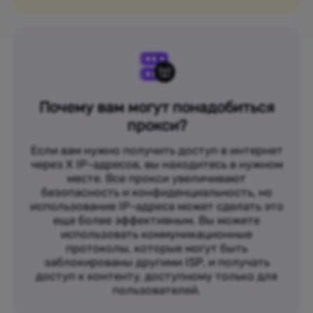
Почему вам могут понадобиться
прокси?
Если вам нужно получить доступ в интернет
через X IP-адресов, вы находитесь в нужном
месте. Все прокси увеличивают
безопасность и конфиденциальность, но
использование IP-адреса может сделать это
еще более эффективным. Вы можете
использовать коммуникационные
протоколы, которые могут быть
заблокированы другими ISP, и получать
доступ к контенту, доступному только для
пользователей.