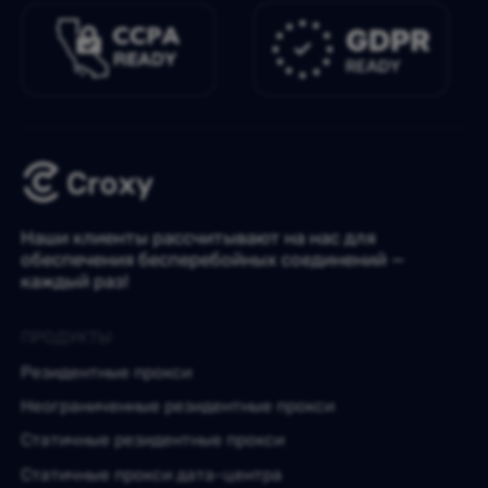
Наши клиенты рассчитывают на нас для
обеспечения бесперебойных соединений —
каждый раз!
ПРОДУКТЫ
Резидентные прокси
Неограниченные резидентные прокси
Статичные резидентные прокси
Статичные прокси дата-центра