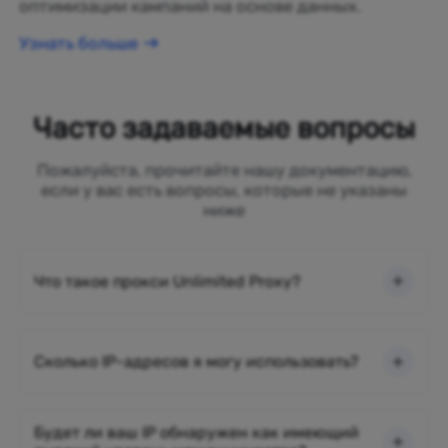
оптимизации кампаний на основе данных.
Узнать больше
Часто задаваемые вопросы
Пожалуйста, прочитайте нашу документацию,
если у вас есть вопросы, которые не указаны
ниже
Что такое прокси Unlimited Proxy?
Сколько IP-адресов я могу использовать?
Будет ли ваш IP обнаружен как имеющий