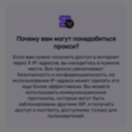
Почему вам могут понадобиться
прокси?
Если вам нужно получить доступ в интернет
через X IP-адресов, вы находитесь в нужном
месте. Все прокси увеличивают
безопасность и конфиденциальность, но
использование IP-адреса может сделать это
еще более эффективным. Вы можете
использовать коммуникационные
протоколы, которые могут быть
заблокированы другими ISP, и получать
доступ к контенту, доступному только для
пользователей.