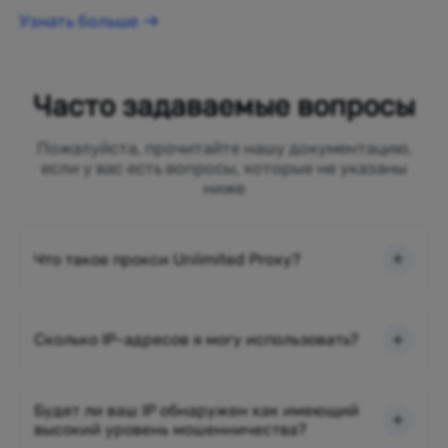
Узнать больше
Часто задаваемые вопросы
Пожалуйста, прочитайте нашу документацию,
если у вас есть вопросы, которые не указаны
ниже
Что такое прокси Unlimited Proxy?
Сколько IP-адресов я могу использовать?
Будет ли ваш IP обнаружен как имеющий
высокий уровень мошенничества?