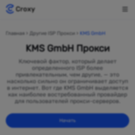
Главная
Другие ISP Прокси
KMS GmbH
KMS GmbH Прокси
Ключевой фактор, который делает
определенного ISP более
привлекательным, чем другие, — это
насколько сильно он ограничивает доступ
в интернет. Вот где KMS GmbH выделяется
как наиболее востребованный провайдер
для пользователей прокси-серверов.
Начать