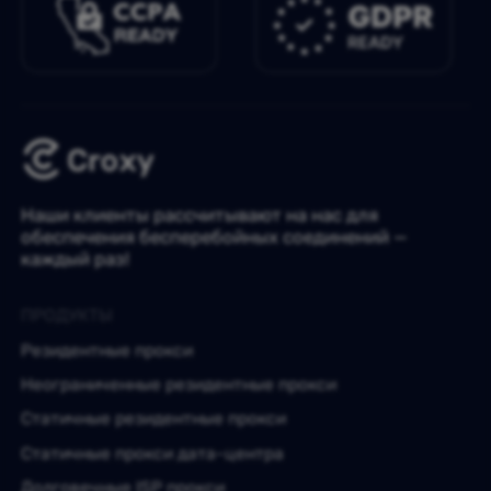
Наши клиенты рассчитывают на нас для
обеспечения бесперебойных соединений —
каждый раз!
ПРОДУКТЫ
Резидентные прокси
Неограниченные резидентные прокси
Статичные резидентные прокси
Статичные прокси дата-центра
Долговечные ISP прокси