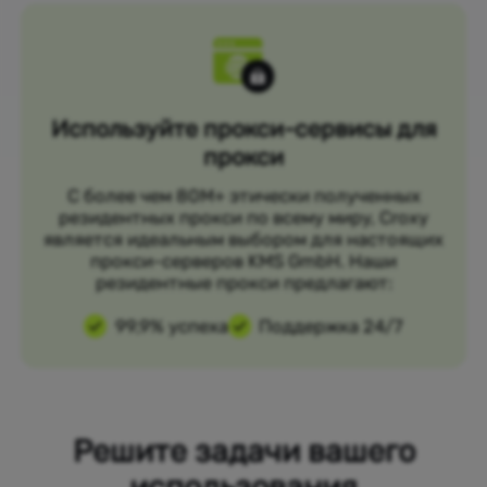
Используйте прокси-сервисы для
прокси
С более чем 80M+ этически полученных
резидентных прокси по всему миру, Croxy
является идеальным выбором для настоящих
прокси-серверов KMS GmbH. Наши
резидентные прокси предлагают:
99,9% успеха
Поддержка 24/7
Решите задачи вашего
использования