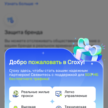
Узнать больше
Защита бренда
Вы можете отслеживать общественное мнение о
вашем бренде в реальном времени с помощью
жилых прокси.
Узнать больше
Добро пожаловать в Croxy!
Croxy здесь, чтобы стать вашим надежным
партнером! Свяжитесь с поддержкой для
500 МБ
бесплатного трафика
!
Веб-скрейпинг
Реальные жилые
Легко
прокси
управляемые
Собирайте нераскрытые данные и превращайте
их в прибыльные бизнес-решения.
Высокая
Техническая