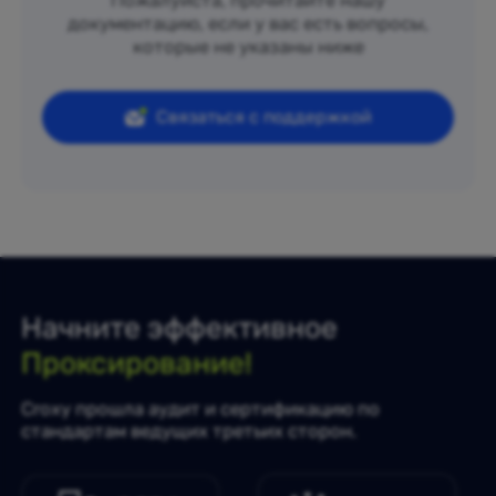
Пожалуйста, прочитайте нашу
документацию, если у вас есть вопросы,
которые не указаны ниже
Связаться с поддержкой
Начните эффективное
Проксирование!
Croxy прошла аудит и сертификацию по
стандартам ведущих третьих сторон.