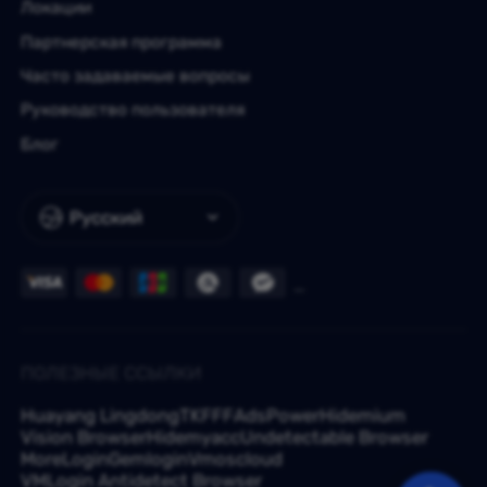
Локации
Партнерская программа
Часто задаваемые вопросы
Руководство пользователя
Блог
Русский
ПОЛЕЗНЫЕ ССЫЛКИ
Huayang Lingdong
TKFFF
AdsPower
Hidemium
Vision Browser
Hidemyacc
Undetectable Browser
MoreLogin
Gemlogin
Vmoscloud
VMLogin Antidetect Browser