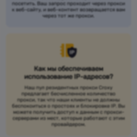
посетить. Ваш запрос проходит через прокси
к веб-сайту, и веб-контент возвращается вам
через тот же прокси.
Как мы обеспечиваем
использование IP-адресов?
Наш пул резидентных прокси Croxy
предлагает бесчисленное количество
прокси, так что наши клиенты не должны
беспокоиться о простоях и блокировке IP. Вы
можете получить доступ к данным с прокси-
серверами из мест, которые работают с этим
провайдером.