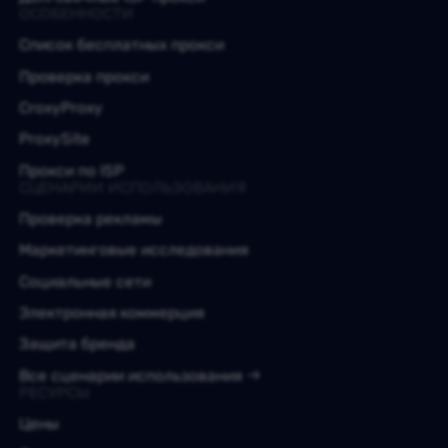
ОСОБЕННОСТИ
Список бесплатных прокси
Проверка прокси
CroxyProxy
ProxySite
Прокси по ISP
СЦЕНАРИИ ИСПОЛЬЗОВАНИЯ
Проверка рекламы
Маркетинговые исследования
Социальные сети
Электронная коммерция
Защита бренда
Все сценарии использования
РЕСУРСЫ
Цены