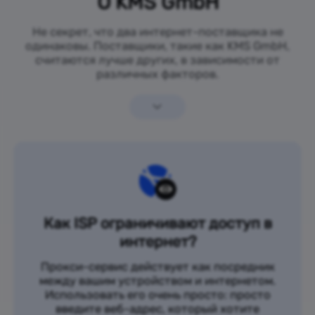
О KMS GmbH
Не секрет, что два интернет-поставщика не
одинаковы. Поставщики, такие как KMS GmbH,
считаются лучше других, в зависимости от
различных факторов.
Как ISP ограничивают доступ в
интернет?
Прокси-сервис действует как посредник
между вашим устройством и интернетом.
Использовать его очень просто: просто
введите веб-адрес, который хотите