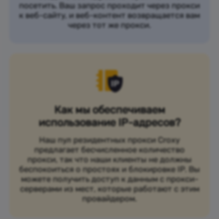
посетить. Ваш запрос проходит через прокси
к веб-сайту, и веб-контент возвращается вам
через тот же прокси.
Как мы обеспечиваем
использование IP-адресов?
Наш пул резидентных прокси Croxy
предлагает бесчисленное количество
прокси, так что наши клиенты не должны
беспокоиться о простоях и блокировке IP. Вы
можете получить доступ к данным с прокси-
серверами из мест, которые работают с этим
провайдером.