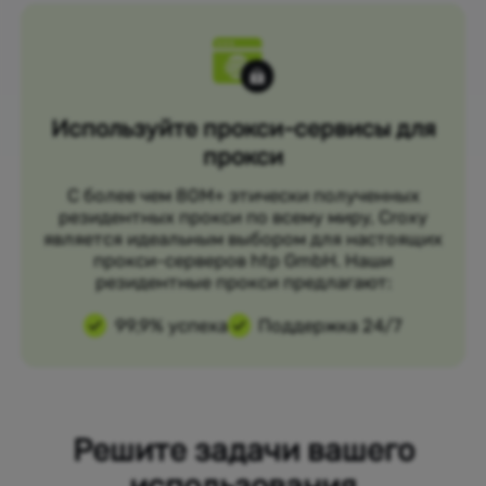
Используйте прокси-сервисы для
прокси
С более чем 80M+ этически полученных
резидентных прокси по всему миру, Croxy
является идеальным выбором для настоящих
прокси-серверов htp GmbH. Наши
резидентные прокси предлагают:
99,9% успеха
Поддержка 24/7
Решите задачи вашего
использования