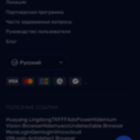
Локации
Партнерская программа
Часто задаваемые вопросы
Руководство пользователя
Блог
Русский
ПОЛЕЗНЫЕ ССЫЛКИ
Huayang Lingdong
TKFFF
AdsPower
Hidemium
Vision Browser
Hidemyacc
Undetectable Browser
MoreLogin
Gemlogin
Vmoscloud
VMLogin Antidetect Browser