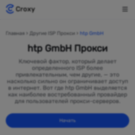
Главная
Другие ISP Прокси
htp GmbH
htp GmbH Прокси
Ключевой фактор, который делает
определенного ISP более
привлекательным, чем другие, — это
насколько сильно он ограничивает доступ
в интернет. Вот где htp GmbH выделяется
как наиболее востребованный провайдер
для пользователей прокси-серверов.
Начать