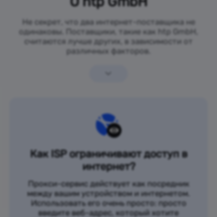
О htp GmbH
Не секрет, что два интернет-поставщика не
одинаковы. Поставщики, такие как htp GmbH,
считаются лучше других, в зависимости от
различных факторов.
Как ISP ограничивают доступ в
интернет?
Прокси-сервис действует как посредник
между вашим устройством и интернетом.
Использовать его очень просто: просто
введите веб-адрес, который хотите