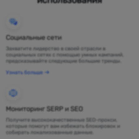
Социальные сети
Захватите лидерство в своей отрасли в
социальных сетях с помощью умных кампаний,
предсказывайте следующие большие тренды.
Узнать больше
Мониторинг SERP и SEO
Получите высококачественные SEO-прокси,
которые помогут вам избежать блокировок и
собирать локализованные данные.