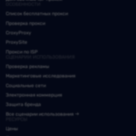
ОСОБЕННОСТИ
Список бесплатных прокси
Проверка прокси
CroxyProxy
ProxySite
Прокси по ISP
СЦЕНАРИИ ИСПОЛЬЗОВАНИЯ
Проверка рекламы
Маркетинговые исследования
Социальные сети
Электронная коммерция
Защита бренда
Все сценарии использования
РЕСУРСЫ
Цены