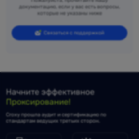
Пожалуйста, прочитайте нашу
документацию, если у вас есть вопросы,
которые не указаны ниже
Связаться с поддержкой
Начните эффективное
Проксирование!
Croxy прошла аудит и сертификацию по
стандартам ведущих третьих сторон.