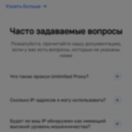
Узнать больше
Часто задаваемые вопросы
Пожалуйста, прочитайте нашу документацию,
если у вас есть вопросы, которые не указаны
ниже
Что такое прокси Unlimited Proxy?
Сколько IP-адресов я могу использовать?
Будет ли ваш IP обнаружен как имеющий
высокий уровень мошенничества?