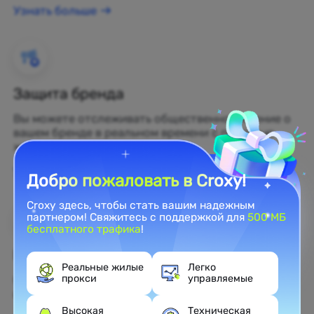
Узнать больше
Защита бренда
Вы можете отслеживать общественное мнение о
вашем бренде в реальном времени с помощью
жилых прокси.
Узнать больше
Добро пожаловать в Croxy!
Croxy здесь, чтобы стать вашим надежным
партнером! Свяжитесь с поддержкой для
500 МБ
бесплатного трафика
!
Веб-скрейпинг
Реальные жилые
Легко
прокси
управляемые
Собирайте нераскрытые данные и превращайте
их в прибыльные бизнес-решения.
Высокая
Техническая