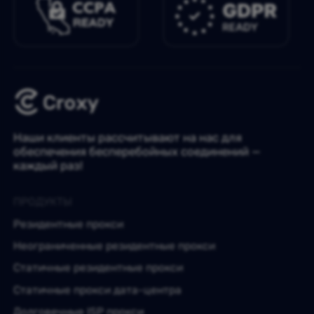
Наши клиенты рассчитывают на нас для
обеспечения бесперебойных соединений —
каждый раз!
ПРОДУКТЫ
Резидентные прокси
Неограниченные резидентные прокси
Статичные резидентные прокси
Статичные прокси дата-центра
Долговечные ISP прокси