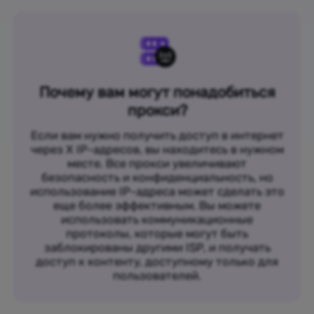
Почему вам могут понадобиться
прокси?
Если вам нужно получить доступ в интернет
через X IP-адресов, вы находитесь в нужном
месте. Все прокси увеличивают
безопасность и конфиденциальность, но
использование IP-адреса может сделать это
еще более эффективным. Вы можете
использовать коммуникационные
протоколы, которые могут быть
заблокированы другими ISP, и получать
доступ к контенту, доступному только для
пользователей.