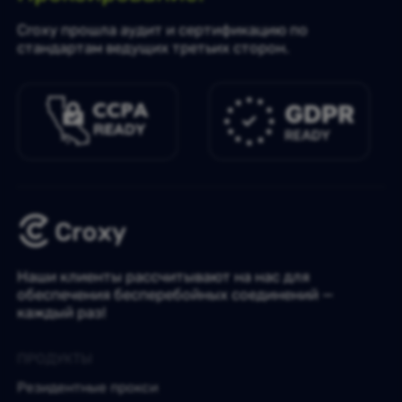
Croxy прошла аудит и сертификацию по
стандартам ведущих третьих сторон.
Наши клиенты рассчитывают на нас для
обеспечения бесперебойных соединений —
каждый раз!
ПРОДУКТЫ
Резидентные прокси