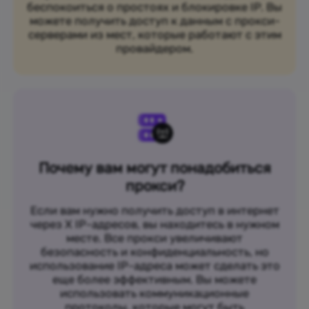
беспокоиться о простоях и блокировке IP. Вы
можете получить доступ к данным с прокси-
серверами из мест, которые работают с этим
провайдером.
Почему вам могут понадобиться
прокси?
Если вам нужно получить доступ в интернет
через X IP-адресов, вы находитесь в нужном
месте. Все прокси увеличивают
безопасность и конфиденциальность, но
использование IP-адреса может сделать это
еще более эффективным. Вы можете
использовать коммуникационные
протоколы, которые могут быть