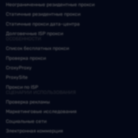
Неограниченные резидентные прокси
Статичные резидентные прокси
Статичные прокси дата-центра
Долговечные ISP прокси
ОСОБЕННОСТИ
Список бесплатных прокси
Проверка прокси
CroxyProxy
ProxySite
Прокси по ISP
СЦЕНАРИИ ИСПОЛЬЗОВАНИЯ
Проверка рекламы
Маркетинговые исследования
Социальные сети
Электронная коммерция