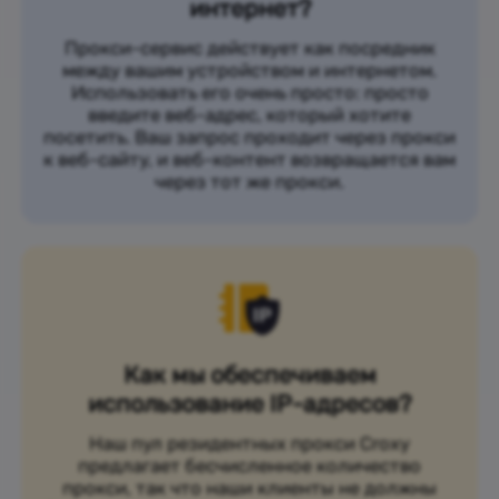
интернет?
Прокси-сервис действует как посредник
между вашим устройством и интернетом.
Использовать его очень просто: просто
введите веб-адрес, который хотите
посетить. Ваш запрос проходит через прокси
к веб-сайту, и веб-контент возвращается вам
через тот же прокси.
Как мы обеспечиваем
использование IP-адресов?
Наш пул резидентных прокси Croxy
предлагает бесчисленное количество
прокси, так что наши клиенты не должны