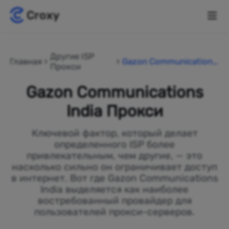
Другие ISP
Главная
Gazon Communications
Прокси
India
Gazon Communications
India Прокси
Ключевой фактор, который делает
определенного ISP более
привлекательным, чем другие, — это
насколько сильно он ограничивает доступ
в интернет. Вот где Gazon Communications
India выделяется как наиболее
востребованный провайдер для
пользователей прокси-серверов.