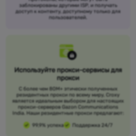
заблокированы другими ISP, и получать
доступ к контенту, доступному только для
пользователей.
Используйте прокси-сервисы для
прокси
С более чем 80M+ этически полученных
резидентных прокси по всему миру, Croxy
является идеальным выбором для настоящих
прокси-серверов Gazon Communications
India. Наши резидентные прокси предлагают:
99,9% успеха
Поддержка 24/7