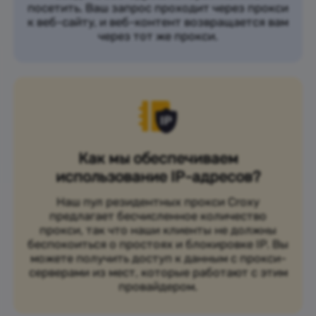
посетить. Ваш запрос проходит через прокси
к веб-сайту, и веб-контент возвращается вам
через тот же прокси.
Как мы обеспечиваем
использование IP-адресов?
Наш пул резидентных прокси Croxy
предлагает бесчисленное количество
прокси, так что наши клиенты не должны
беспокоиться о простоях и блокировке IP. Вы
можете получить доступ к данным с прокси-
серверами из мест, которые работают с этим
провайдером.