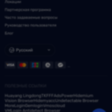
Локации
Партнерская программа
Часто задаваемые вопросы
Руководство пользователя
Блог
Русский
ПОЛЕЗНЫЕ ССЫЛКИ
Huayang Lingdong
TKFFF
AdsPower
Hidemium
Vision Browser
Hidemyacc
Undetectable Browser
MoreLogin
Gemlogin
Vmoscloud
VMLogin Antidetect Browser