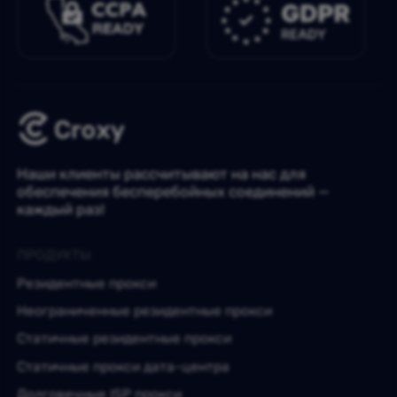
Наши клиенты рассчитывают на нас для
обеспечения бесперебойных соединений —
каждый раз!
ПРОДУКТЫ
Резидентные прокси
Неограниченные резидентные прокси
Статичные резидентные прокси
Статичные прокси дата-центра
Долговечные ISP прокси