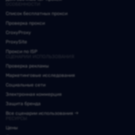
ОСОБЕННОСТИ
Список бесплатных прокси
Проверка прокси
CroxyProxy
ProxySite
Прокси по ISP
СЦЕНАРИИ ИСПОЛЬЗОВАНИЯ
Проверка рекламы
Маркетинговые исследования
Социальные сети
Электронная коммерция
Защита бренда
Все сценарии использования
РЕСУРСЫ
Цены