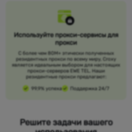
Используйте прокси-сервисы для
прокси
С более чем 80M+ этически полученных
резидентных прокси по всему миру, Croxy
является идеальным выбором для настоящих
прокси-серверов EWE TEL. Наши
резидентные прокси предлагают:
99,9% успеха
Поддержка 24/7
Решите задачи вашего
использования