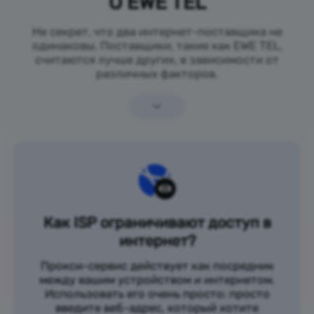
О EWE TEL
Не секрет, что два интернет-поставщика не
одинаковы. Поставщики, такие как EWE TEL,
считаются лучше других, в зависимости от
различных факторов.
Как ISP ограничивают доступ в
интернет?
Прокси-сервис действует как посредник
между вашим устройством и интернетом.
Использовать его очень просто: просто
введите веб-адрес, который хотите