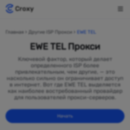
Главная
Другие ISP Прокси
EWE TEL
EWE TEL Прокси
Ключевой фактор, который делает
определенного ISP более
привлекательным, чем другие, — это
насколько сильно он ограничивает доступ
в интернет. Вот где EWE TEL выделяется
как наиболее востребованный провайдер
для пользователей прокси-серверов.
Начать