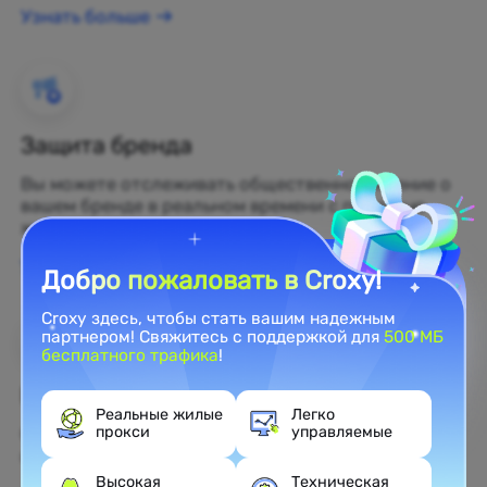
Узнать больше
Защита бренда
Вы можете отслеживать общественное мнение о
вашем бренде в реальном времени с помощью
жилых прокси.
Узнать больше
Добро пожаловать в Croxy!
Croxy здесь, чтобы стать вашим надежным
партнером! Свяжитесь с поддержкой для
500 МБ
бесплатного трафика
!
Веб-скрейпинг
Реальные жилые
Легко
прокси
управляемые
Собирайте нераскрытые данные и превращайте
их в прибыльные бизнес-решения.
Высокая
Техническая