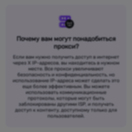
Почему вам могут понадобиться
прокси?
Если вам нужно получить доступ в интернет
через X IP-адресов, вы находитесь в нужном
месте. Все прокси увеличивают
безопасность и конфиденциальность, но
использование IP-адреса может сделать это
еще более эффективным. Вы можете
использовать коммуникационные
протоколы, которые могут быть
заблокированы другими ISP, и получать
доступ к контенту, доступному только для
пользователей.