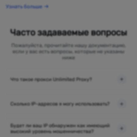
Узнать больше
Часто задаваемые вопросы
Пожалуйста, прочитайте нашу документацию,
если у вас есть вопросы, которые не указаны
ниже
Что такое прокси Unlimited Proxy?
Сколько IP-адресов я могу использовать?
Будет ли ваш IP обнаружен как имеющий
высокий уровень мошенничества?