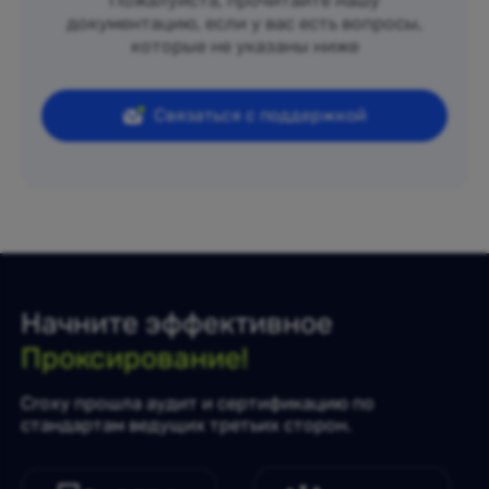
Пожалуйста, прочитайте нашу
документацию, если у вас есть вопросы,
которые не указаны ниже
Связаться с поддержкой
Начните эффективное
Проксирование!
Croxy прошла аудит и сертификацию по
стандартам ведущих третьих сторон.