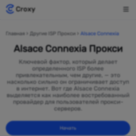
Главная
Другие ISP Прокси
Alsace Connexia
Alsace Connexia Прокси
Ключевой фактор, который делает
определенного ISP более
привлекательным, чем другие, — это
насколько сильно он ограничивает доступ
в интернет. Вот где Alsace Connexia
выделяется как наиболее востребованный
провайдер для пользователей прокси-
серверов.
Начать