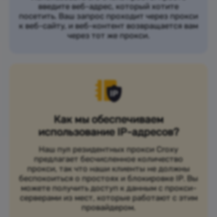
введите веб-адрес, который хотите
посетить. Ваш запрос проходит через прокси
к веб-сайту, и веб-контент возвращается вам
через тот же прокси.
Как мы обеспечиваем
использование IP-адресов?
Наш пул резидентных прокси Croxy
предлагает бесчисленное количество
прокси, так что наши клиенты не должны
беспокоиться о простоях и блокировке IP. Вы
можете получить доступ к данным с прокси-
серверами из мест, которые работают с этим
провайдером.