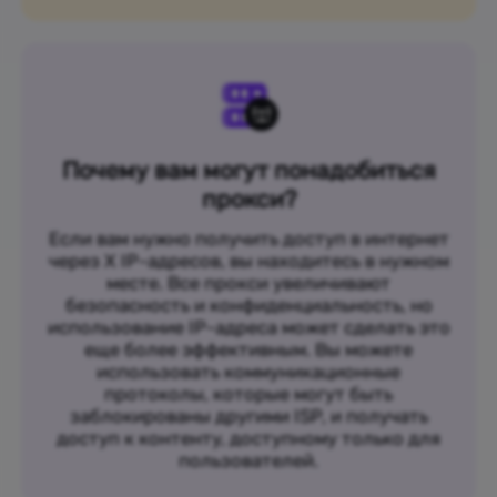
Почему вам могут понадобиться
прокси?
Если вам нужно получить доступ в интернет
через X IP-адресов, вы находитесь в нужном
месте. Все прокси увеличивают
безопасность и конфиденциальность, но
использование IP-адреса может сделать это
еще более эффективным. Вы можете
использовать коммуникационные
протоколы, которые могут быть
заблокированы другими ISP, и получать
доступ к контенту, доступному только для
пользователей.