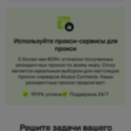
Используйте прокси-сервисы для
прокси
С более чем 80M+ этически полученных
резидентных прокси по всему миру, Croxy
является идеальным выбором для настоящих
прокси-серверов Alsace Connexia. Наши
резидентные прокси предлагают:
99,9% успеха
Поддержка 24/7
Решите задачи вашего