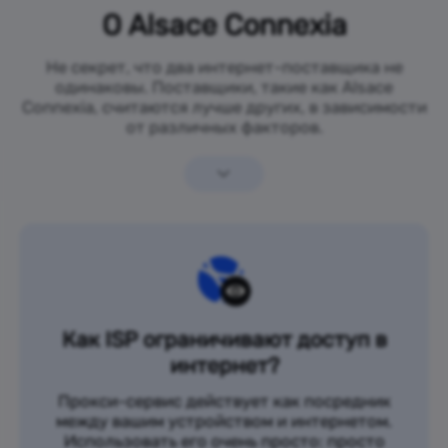
О Alsace Connexia
Не секрет, что два интернет-поставщика не
одинаковы. Поставщики, такие как Alsace
Connexia, считаются лучше других, в зависимости
от различных факторов.
Как ISP ограничивают доступ в
интернет?
Прокси-сервис действует как посредник
между вашим устройством и интернетом.
Использовать его очень просто: просто