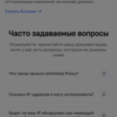
оптимизации кампаний на основе данных.
Узнать больше
Часто задаваемые вопросы
Пожалуйста, прочитайте нашу документацию,
если у вас есть вопросы, которые не указаны
ниже
Что такое прокси Unlimited Proxy?
Сколько IP-адресов я могу использовать?
Будет ли ваш IP обнаружен как имеющий