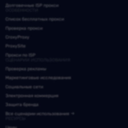
Долговечные ISP прокси
ОСОБЕННОСТИ
Список бесплатных прокси
Проверка прокси
CroxyProxy
ProxySite
Прокси по ISP
СЦЕНАРИИ ИСПОЛЬЗОВАНИЯ
Проверка рекламы
Маркетинговые исследования
Социальные сети
Электронная коммерция
Защита бренда
Все сценарии использования
РЕСУРСЫ
Цены