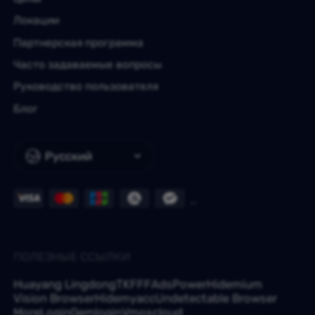
Локации
Партнерская программа
Часто задаваемые вопросы
Руководство пользователя
Блог
Русский
ПОЛЕЗНЫЕ ССЫЛКИ
Huayang Lingdong
TKFFF
AdsPower
Hidemium
Vision Browser
Hidemyacc
Undetectable Browser
MoreLogin
Gemlogin
Vmoscloud