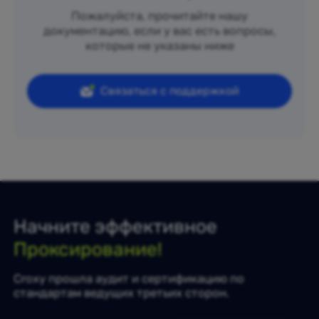
Пожалуйста, прочитайте нашу
документацию, если у вас есть вопросы,
которые не указаны ниже
Связаться с поддержкой
Начните эффективное
Проксирование!
Croxy прошла аудит и сертификацию по
стандартам ведущих третьих сторон.