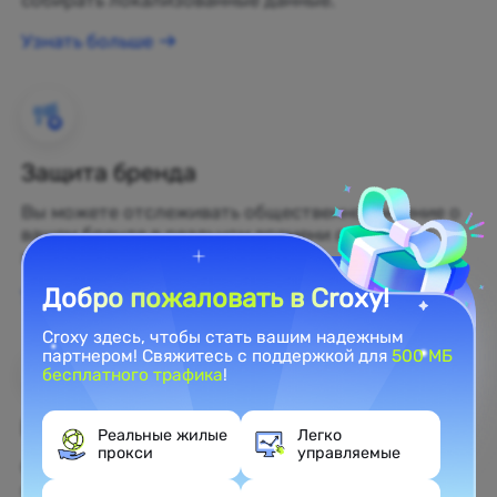
собирать локализованные данные.
Узнать больше
Защита бренда
Вы можете отслеживать общественное мнение о
вашем бренде в реальном времени с помощью
жилых прокси.
Добро пожаловать в Croxy!
Узнать больше
Croxy здесь, чтобы стать вашим надежным
партнером! Свяжитесь с поддержкой для
500 МБ
бесплатного трафика
!
Веб-скрейпинг
Реальные жилые
Легко
прокси
управляемые
Собирайте нераскрытые данные и превращайте
их в прибыльные бизнес-решения.