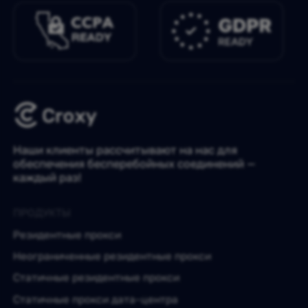
Наши клиенты рассчитывают на нас для
обеспечения бесперебойных соединений —
каждый раз!
ПРОДУКТЫ
Резидентные прокси
Неограниченные резидентные прокси
Статичные резидентные прокси
Статичные прокси дата-центра