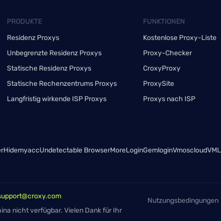
PRODUKTE
FUNKTIONEN
Residenz Proxys
Kostenlose Proxy-Liste
Unbegrenzte Residenz Proxys
Proxy-Checker
Statische Residenz Proxys
CroxyProxy
Statische Rechenzentrums Proxys
ProxySite
Langfristig wirkende ISP Proxys
Proxys nach ISP
er
Hidemyacc
Undetectable Browser
MoreLogin
Gemlogin
Vmoscloud
VMLo
support@croxy.com
Nutzungsbedingungen
ina nicht verfügbar. Vielen Dank für Ihr