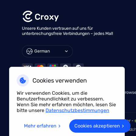
Unsere Kunden vertrauen auf uns für
unterbrechungsfreie Verbindungen – jedes Mal!
German
Cookies verwenden
NÜTZLICHE LINKS
Huayang Lingdong
TKFFF
AdsPower
Hidemium
Vision Brows
Wir verwenden Cookies, um die
IPjiance
Vmoscloud
SpiderBox
Benutzerfreundlichkeit zu verbessern.
Wenn Sie mehr erfahren möchten, lesen Sie
bitte unsere
Datenschutzbestimmungen
Haben Sie eine Frage? Fragen Sie unsere Experten unter -
Mehr erfahren
Cookies akzeptieren
Aufgrund von Richtlinien ist dieser Service in Festlandch
Verständnis!