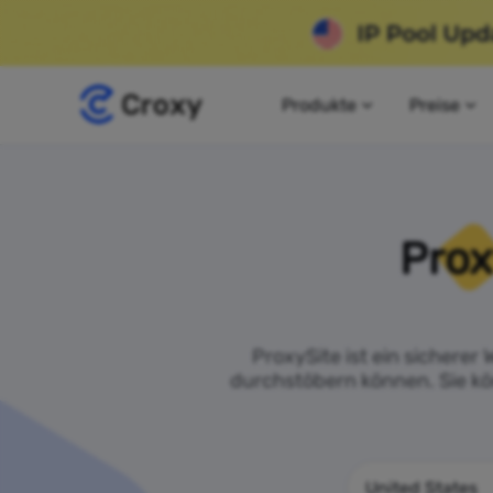
Produkte
Preise
Prox
ProxySite ist ein sichere
durchstöbern können. Sie kö
United States