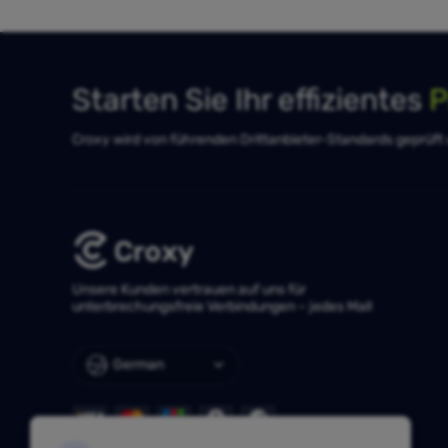
Starten Sie Ihr effizientes
P
Croxy wird von führenden Drittanbieter-Standards geprüft un
Unsere Kunden vertrauen auf uns für
unterbrechungsfreie Verbindungen – jedes Mal!
German