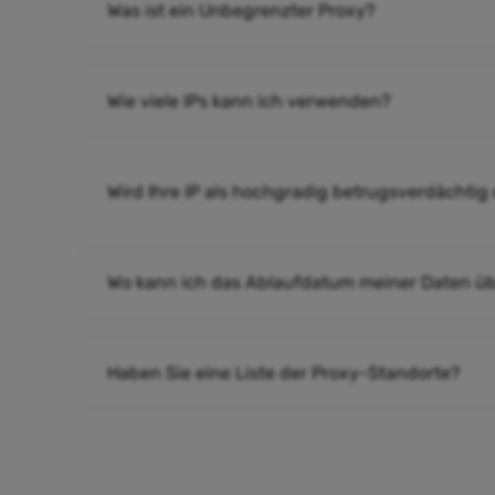
Was ist ein Unbegrenzter Proxy?
Wie viele IPs kann ich verwenden?
Wird Ihre IP als hochgradig betrugsverdächtig
Wo kann ich das Ablaufdatum meiner Daten ü
Haben Sie eine Liste der Proxy-Standorte?