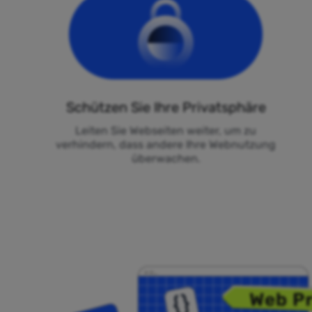
Schützen Sie Ihre Privatsphäre
Leiten Sie Webseiten weiter, um zu
verhindern, dass andere Ihre Webnutzung
überwachen.