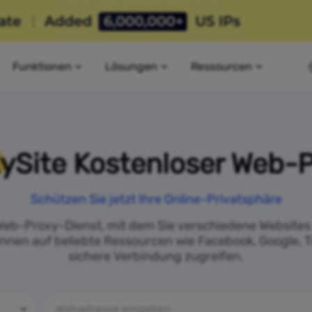
Funktionen
Lösungen
Ressourcen
ySite Kostenloser Web-
Schützen Sie jetzt Ihre Online-Privatsphäre
r Web-Proxy-Dienst, mit dem Sie verschiedene Websit
nnen auf beliebte Ressourcen wie Facebook, Google, T
sichere Verbindung zugreifen.