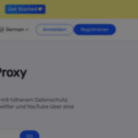
German
Anmelden
Registrieren
Proxy
es mit höherem Datenschutz
witter und YouTube über eine
GO