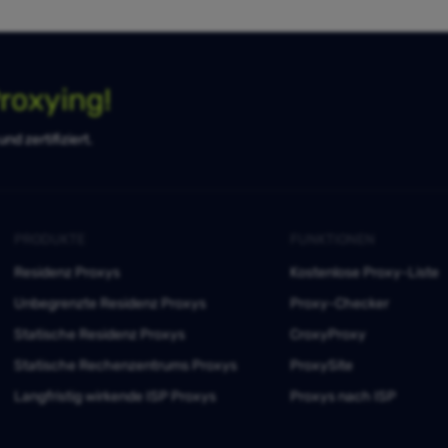
roxying!
d zertifiziert.
PRODUKTE
FUNKTIONEN
Residenz Proxys
Kostenlose Proxy-Liste
Unbegrenzte Residenz Proxys
Proxy-Checker
Statische Residenz Proxys
CroxyProxy
Statische Rechenzentrums Proxys
ProxySite
Langfristig wirkende ISP Proxys
Proxys nach ISP