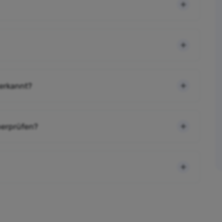
 erkannt?
berprüfen?