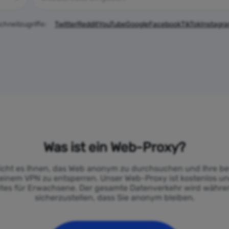
chnellzugriffe:
Twitter
Reddit
YouTube
Google
Facebook
TikTok
Instagr
Was ist ein Web-Proxy?
icht es Ihnen, das Web anonym zu durchsuchen und Ihre be
 einem VPN zu entsperren. Unser Web-Proxy ist kostenlos un
tes für Erwachsene. Der gesamte Datenverkehr wird währen
sicherzustellen, dass Sie anonym bleiben.