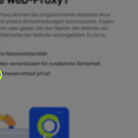
Proxy können Sie eingeschränkte Websites ohne
nd andere Einschränkungen durchsuchen. Fügen
 ein oder geben Sie den Namen der Website ein,
tartseite der Website weitergeleitet. Es ist so
.
re Netzwerkidentität
tes verschlüsselt für zusätzliche Sicherheit.
 Browserverlauf privat