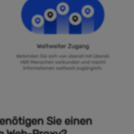
Weltweiter Zugang
Verbinden Sie sich von überall mit überall.
Hält Menschen verbunden und macht
Informationen weltweit zugänglich.
nötigen Sie einen
e Web-Proxy?