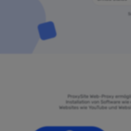
S
ProxySite Web-Proxy ermögl
Installation von Software wie
Websites wie YouTube und Websi