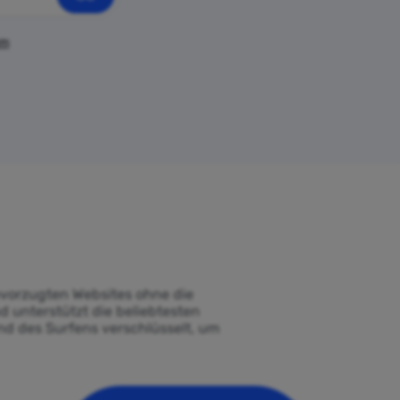
am
vorzugten Websites ohne die
d unterstützt die beliebtesten
d des Surfens verschlüsselt, um