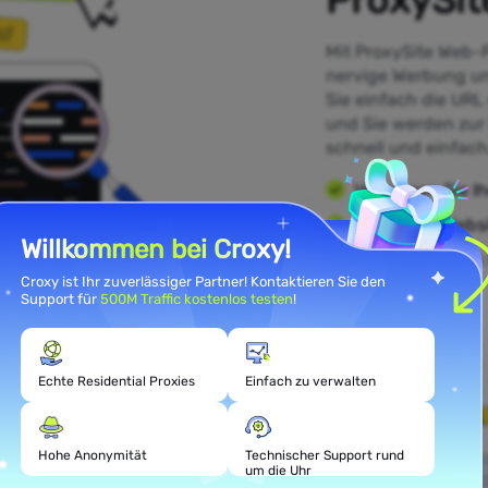
Mit ProxySite Web-
nervige Werbung u
Sie einfach die URL
und Sie werden zur S
schnell und einfach
Verbergen Sie Ih
Macht alle Websi
Willkommen bei Croxy!
Halten Sie Ihren
Croxy ist Ihr zuverlässiger Partner! Kontaktieren Sie den
Support für
500M Traffic kostenlos testen
!
Echte Residential Proxies
Einfach zu verwalten
Seiten
Hohe Anonymität
Technischer Support rund
um die Uhr
e beliebtesten