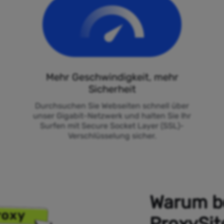
Mehr Geschwindigkeit, mehr
Sicherheit
Durchsuchen Sie Webseiten schnell über
unser Gigabit-Netzwerk und halten Sie Ihr
Surfen mit Secure Socket Layer (SSL)-
Verschlüsselung sicher.
Warum be
ProxySit