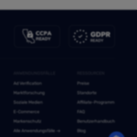
ANWENDUNGSFÄLLE
RESSOURCEN
Ad Verification
Preise
Marktforschung
Standorte
Soziale Medien
Affiliate-Programm
E-Commerce
FAQ
Markenschutz
Benutzerhandbuch
Alle Anwendungsfälle
Blog