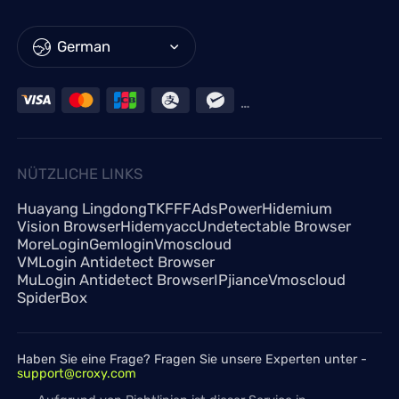
German
NÜTZLICHE LINKS
Huayang Lingdong
TKFFF
AdsPower
Hidemium
Vision Browser
Hidemyacc
Undetectable Browser
MoreLogin
Gemlogin
Vmoscloud
VMLogin Antidetect Browser
MuLogin Antidetect Browser
IPjiance
Vmoscloud
SpiderBox
Haben Sie eine Frage? Fragen Sie unsere Experten unter -
support@croxy.com