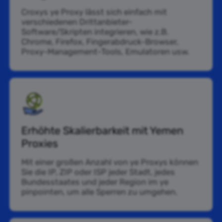
Croxys ye Proxy lässt sich einfach mit
verschiedenen Drittanbieter-
Software/Skripten integrieren, wie z.B.
Chrome, Firefox, Fingerabdruck-Browser,
Proxy-Management-Tools, Emulatoren usw.
Erhöhte Skalierbarkeit mit Yemen
Proxies
Mit einer großen Anzahl von ye Proxys können
Sie die IP, ZIP oder ISP jeder Stadt, jedes
Bundesstaates und jeder Region im ye
pinpointen, um alle Sperren zu umgehen.