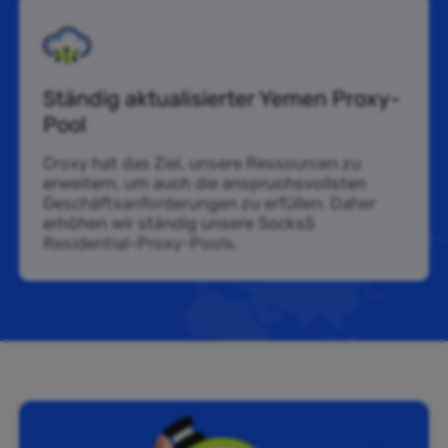
Ständig aktualisierter Yemen Proxy-
Pool
Croxy hat das Ziel, unsere Ressourcen zu
erweitern, um auch die anspruchsvollsten
Geschäftsanforderungen zu erfüllen. Daher
erhöhen wir ständig unsere Socks5
Residential-Proxy-Pools.