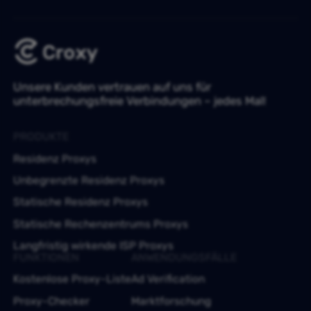
Unsere Kunden vertrauen auf uns für
unterbrechungsfreie Verbindungen – jedes Mal!
PRODUKTE
Residenz Proxys
Unbegrenzte Residenz Proxys
Statische Residenz Proxys
Statische Rechenzentrums Proxys
Langfristig wirkende ISP Proxys
FUNKTIONEN
ANWENDUNGSFÄLLE
Kostenlose Proxy-Liste
Ad Verification
Proxy-Checker
Marktforschung