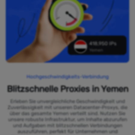
418,950 IPs
Yemen
Hochgeschwindigkeits-Verbindung
Blitzschnelle Proxies in Yemen
Erleben Sie unvergleichliche Geschwindigkeit und
Zuverlässigkeit mit unseren Datacenter-Proxys, die
über das gesamte Yemen verteilt sind. Nutzen Sie
unsere robuste Infrastruktur, um Inhalte abzurufen
und Aufgaben mit blitzschnellen Verbindungen
auszuführen, perfekt für Unternehmen und