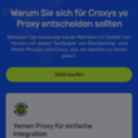
Warum Sie sich für Croxys ye
Proxy entscheiden sollten
Beheben Sie maximale lokale Metriken im Gebiet von
Yemen mit einem Tarifpaket von Residential- und
Mobil-Proxys von Croxy, das am besten zu Ihnen
passt.
Jetzt kaufen
Yemen Proxy für einfache
Integration