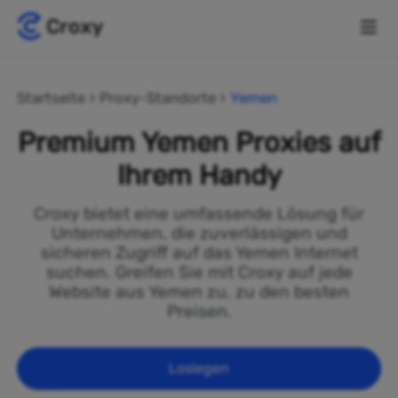
Startseite
Proxy-Standorte
Yemen
Premium Yemen Proxies auf
Ihrem Handy
Croxy bietet eine umfassende Lösung für
Unternehmen, die zuverlässigen und
sicheren Zugriff auf das Yemen Internet
suchen. Greifen Sie mit Croxy auf jede
Website aus Yemen zu, zu den besten
Preisen.
Loslegen