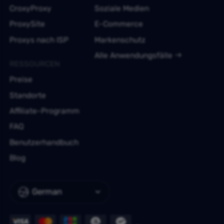
CroxyProxy
Soziale Medien
ProxySite
E-Commerce
Proxys nach ISP
Markenschutz
Alle Anwendungsfälle
RESSOURCEN
Preise
Standorte
Affiliate-Programm
FAQ
Benutzerhandbuch
Blog
German