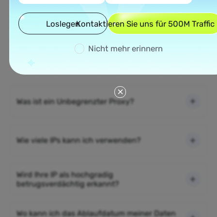
Loslegen
Kontaktieren Sie uns für 500M Traffic
Häufig gestellte Fragen
Nicht mehr erinnern
Bitte lesen Sie unsere Dokumentation, wenn Ihre
Fragen nicht unten aufgeführt sind.
Was ist ein Unbegrenzter Proxy?
Wie viele IPs kann ich verwenden?
Wird Ihre IP als hochgradig
betrugsverdächtig erkannt?
Wo kann ich das Ablaufdatum meiner Daten