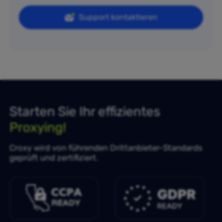
Support kontaktieren
Starten Sie Ihr effizientes
Proxying!
Croxy wird von führenden Drittanbieter-Standards
geprüft und zertifiziert.