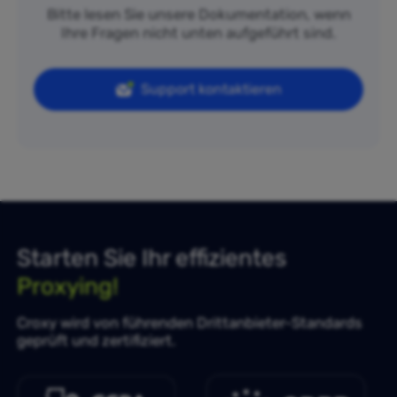
Bitte lesen Sie unsere Dokumentation, wenn
Ihre Fragen nicht unten aufgeführt sind.
Support kontaktieren
Starten Sie Ihr effizientes
Proxying!
Croxy wird von führenden Drittanbieter-Standards
geprüft und zertifiziert.