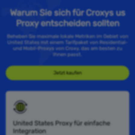
Warum Sie sich für Croxys us
Proxy entscheiden sollten
Beheben Sie maximale lokale Metriken im Gebiet von
United States mit einem Tarifpaket von Residential-
und Mobil-Proxys von Croxy, das am besten zu
Ihnen passt.
Jetzt kaufen
United States Proxy für einfache
Integration