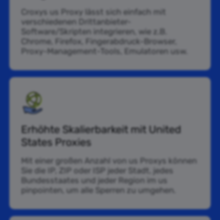
Croxys us Proxy lässt sich einfach mit
verschiedenen Drittanbieter-
Software/Skripten integrieren, wie z.B.
Chrome, Firefox, Fingerabdruck-Browser,
Proxy-Management-Tools, Emulatoren usw.
Erhöhte Skalierbarkeit mit United
States Proxies
Mit einer großen Anzahl von us Proxys können
Sie die IP, ZIP oder ISP jeder Stadt, jedes
Bundesstaates und jeder Region im us
pinpointen, um alle Sperren zu umgehen.