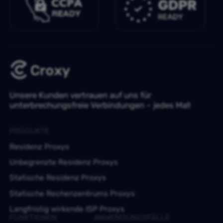
Unsere Kunden vertrauen auf uns für
unterbrechungsfreie Verbindungen – jedes Mal!
PRODUKTE
Residenz Proxys
Unbegrenzte Residenz Proxys
Statische Residenz Proxys
Statische Rechenzentrums Proxys
Langfristig wirkende ISP Proxys
FUNKTIONEN
ANWENDUNGSFÄLLE