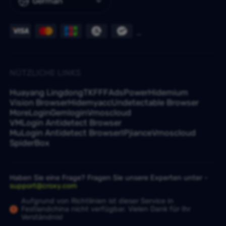
German
NÜTZLICHE LINKS
Huayang Lingdong
TKFFF
AdsPower
Hidemium
Vision Browser
Hidemyacc
Undetectable Browser
MoreLogin
Gemlogin
Vmoscloud
VMLogin Antidetect Browser
MuLogin Antidetect Browser
IPjiance
Vmoscloud
SpiderBox
Haben Sie eine Frage? Fragen Sie unsere Experten unter -
support@croxy.com
Aufgrund von Richtlinien ist dieser Service in
Festlandchina nicht verfügbar. Vielen Dank für Ihr
Verständnis!