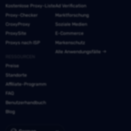
Kostenlose Proxy-Liste
Ad Verification
Proxy-Checker
Marktforschung
CroxyProxy
Soziale Medien
ProxySite
E-Commerce
Proxys nach ISP
Markenschutz
Alle Anwendungsfälle
RESSOURCEN
Preise
Standorte
Affiliate-Programm
FAQ
Benutzerhandbuch
Blog