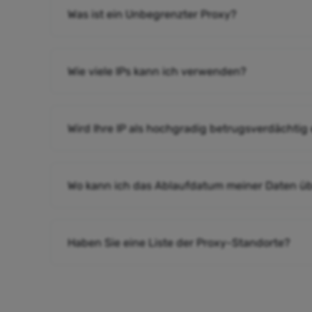
Was ist ein Unbegrenzter Proxy?
Wie viele IPs kann ich verwenden?
Wird Ihre IP als hochgradig betrugsverdächtig
Wo kann ich das Ablaufdatum meiner Daten ü
Haben Sie eine Liste der Proxy-Standorte?