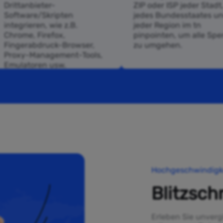
Drittanbieter-
ZIP oder ISP jeder Stadt
Software/Skripten
jedes Bundesstaates u
integrieren, wie z.B.
jeder Region im tn
Chrome, Firefox,
pinpointen, um alle Spe
Fingerabdruck-Browser,
zu umgehen.
Proxy-Management-Tools,
Emulatoren usw.
Hochgeschwindigk
Blitzsch
Erleben Sie unverg