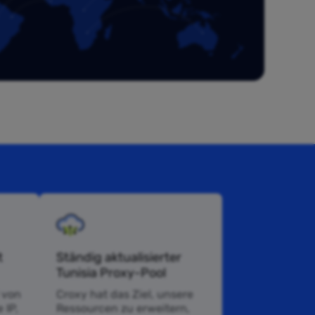
t
Ständig aktualisierter
Tunisia Proxy-Pool
 von
Croxy hat das Ziel, unsere
 IP,
Ressourcen zu erweitern,