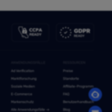
ANWENDUNGSFÄLLE
RESSOURCEN
Ad Verification
Preise
Marktforschung
Standorte
Soziale Medien
Affiliate-Programm
E-Commerce
FAQ
Markenschutz
Benutzerhandbuch
Alle Anwendungsfälle
Blog