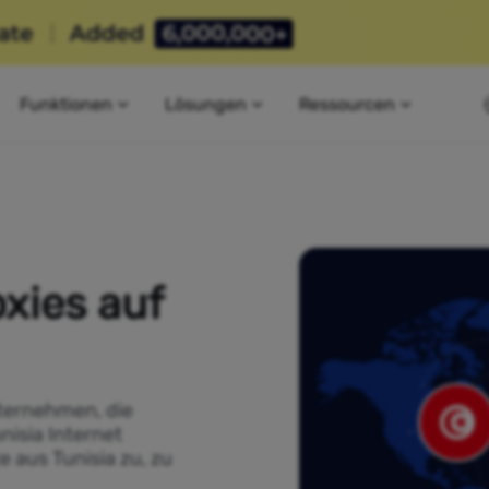
Funktionen
Lösungen
Ressourcen
xies auf
ternehmen, die
nisia Internet
e aus Tunisia zu, zu