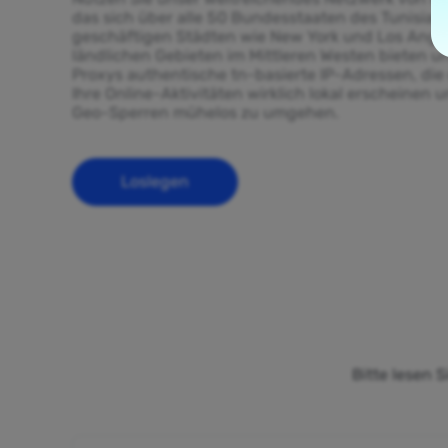
das sich über alle 50 Bundesstaaten des Tunisia e
geschäftigen Städten wie New York und Los Angel
ländlichen Gebieten im Mittleren Westen bieten un
Proxys authentische tn-basierte IP-Adressen, die
Ihre Online-Aktivitäten wirklich lokal erscheinen 
Geo-Sperren mühelos zu umgehen.
Loslegen
Bitte lesen 