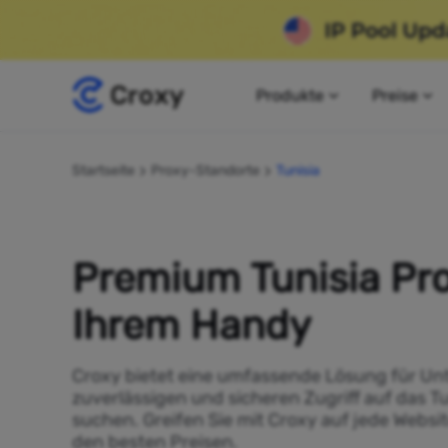
Produkte
Preise
Startseite
Proxy-Standorte
Tunisia
Premium Tunisia Pro
Ihrem Handy
Croxy bietet eine umfassende Lösung für Un
zuverlässigen und sicheren Zugriff auf das Tu
suchen. Greifen Sie mit Croxy auf jede Websit
den besten Preisen.