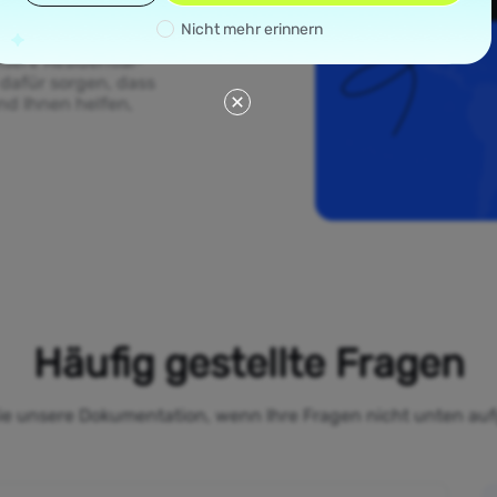
rstreckt. Von
Nicht mehr erinnern
es bis zu
sere Residential-
 dafür sorgen, dass
und Ihnen helfen,
Häufig gestellte Fragen
Sie unsere Dokumentation, wenn Ihre Fragen nicht unten auf