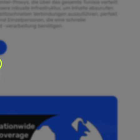
nter-Proxys, die über das gesamte Tunisia verteilt
sere robuste Infrastruktur, um Inhalte abzurufen
litzschnellen Verbindungen auszuführen, perfekt
d Einzelpersonen, die eine schnelle
 -verarbeitung benötigen.
s