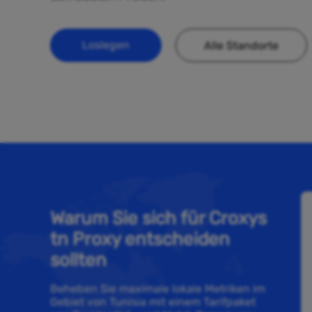
Loslegen
Alle Standorte
Warum Sie sich für Croxys
tn Proxy entscheiden
sollten
Beheben Sie maximale lokale Metriken im
Gebiet von Tunisia mit einem Tarifpaket