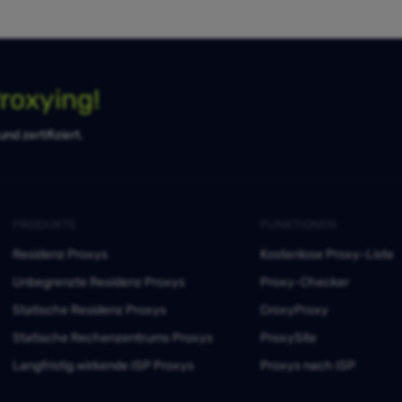
roxying!
d zertifiziert.
PRODUKTE
FUNKTIONEN
Residenz Proxys
Kostenlose Proxy-Liste
Unbegrenzte Residenz Proxys
Proxy-Checker
Statische Residenz Proxys
CroxyProxy
Statische Rechenzentrums Proxys
ProxySite
Langfristig wirkende ISP Proxys
Proxys nach ISP