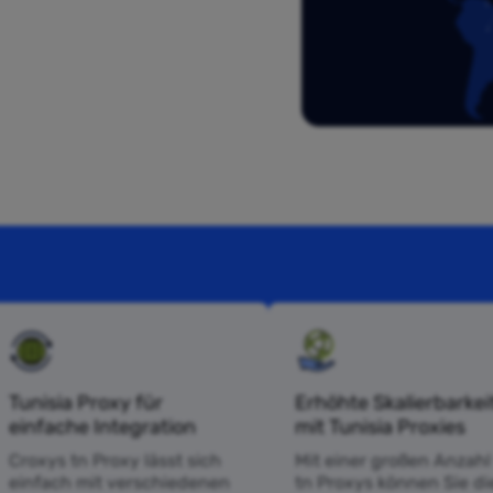
Tunisia Proxy für
Erhöhte Skalierbarkei
einfache Integration
mit Tunisia Proxies
Croxys tn Proxy lässt sich
Mit einer großen Anzahl
einfach mit verschiedenen
tn Proxys können Sie die