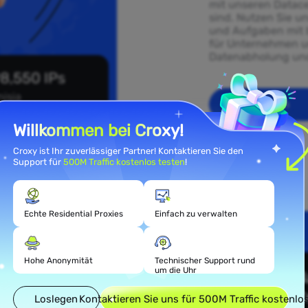
mit unseren Datace
sind. Nutzen Sie un
und Aufgaben mit b
für Unternehmen un
Datenabholung und
8,550 IPs
nisia
Loslegen
Willkommen bei Croxy!
Croxy ist Ihr zuverlässiger Partner! Kontaktieren Sie den
Support für
500M Traffic kostenlos testen
!
Echte Residential Proxies
Einfach zu verwalten
ial-
Hohe Anonymität
Technischer Support rund
isia
um die Uhr
Loslegen
Kontaktieren Sie uns für 500M Traffic kostenlo
sidential-Proxys,