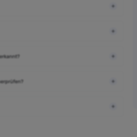
 erkannt?
berprüfen?