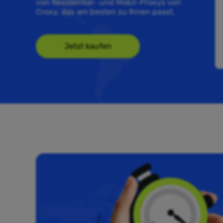
von Residential- und Mobil-Proxys von
Croxy, das am besten zu Ihnen passt.
Jetzt kaufen