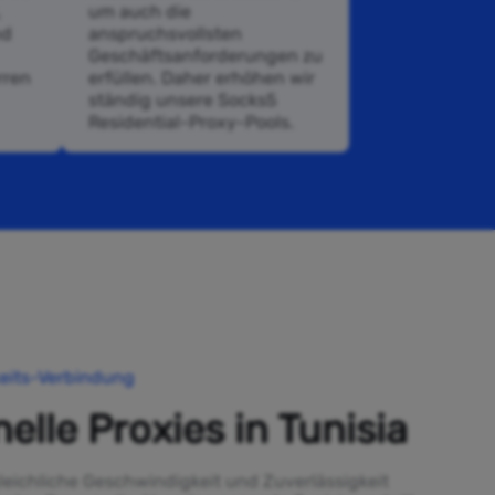
,
um auch die
nd
anspruchsvollsten
Geschäftsanforderungen zu
rren
erfüllen. Daher erhöhen wir
ständig unsere Socks5
Residential-Proxy-Pools.
eits-Verbindung
nelle Proxies in Tunisia
leichliche Geschwindigkeit und Zuverlässigkeit