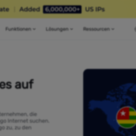
Funktionen
Lösungen
Ressourcen
es auf
ternehmen, die
ogo Internet suchen.
go zu, zu den