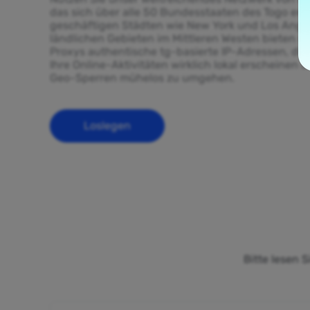
das sich über alle 50 Bundesstaaten des Togo erst
geschäftigen Städten wie New York und Los Angel
ländlichen Gebieten im Mittleren Westen bieten un
Proxys authentische tg-basierte IP-Adressen, die
Ihre Online-Aktivitäten wirklich lokal erscheinen 
Geo-Sperren mühelos zu umgehen.
Loslegen
Bitte lesen 