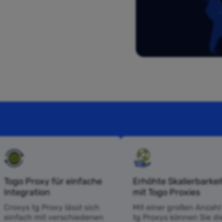
Togo Proxy für einfache
Erhöhte Skalierbarkei
Integration
mit Togo Proxies
Croxys tg Proxy lässt sich
Mit einer großen Anzahl
einfach mit verschiedenen
tg Proxys können Sie die