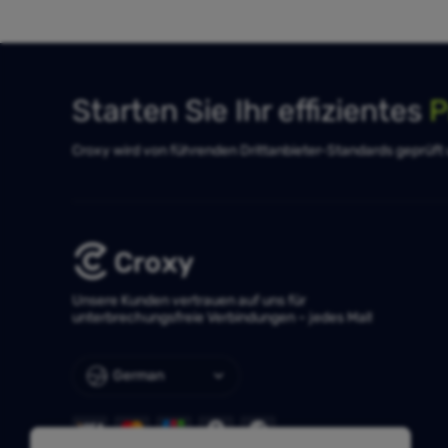
Starten Sie Ihr effizientes
P
Croxy wird von führenden Drittanbieter-Standards geprüft un
Unsere Kunden vertrauen auf uns für
unterbrechungsfreie Verbindungen – jedes Mal!
German