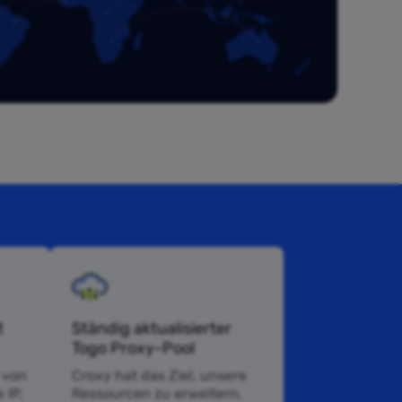
t
Ständig aktualisierter
Togo Proxy-Pool
 von
Croxy hat das Ziel, unsere
 IP,
Ressourcen zu erweitern,