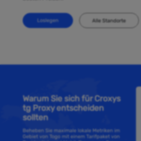
Loslegen
Alle Standorte
Warum Sie sich für Croxys
tg Proxy entscheiden
sollten
Beheben Sie maximale lokale Metriken im
Gebiet von Togo mit einem Tarifpaket von