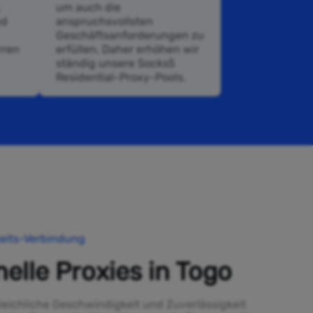
,
um auch die
nd
anspruchsvollsten
Geschäftsanforderungen zu
rren
erfüllen. Daher erhöhen wir
ständig unsere Socks5
Residential-Proxy-Pools.
eits-Verbindung
nelle Proxies in Togo
leichliche Geschwindigkeit und Zuverlässigkeit