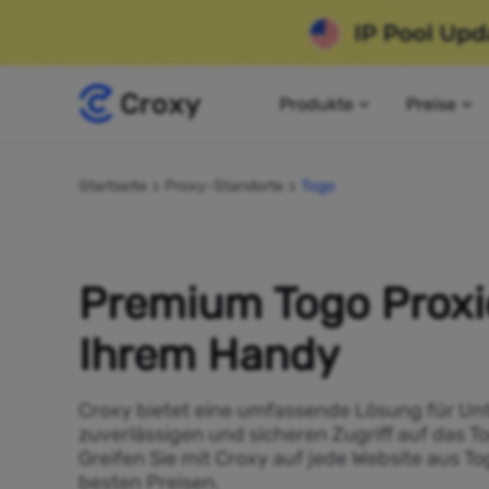
Produkte
Preise
Startseite
Proxy-Standorte
Togo
Premium Togo Proxi
Ihrem Handy
Croxy bietet eine umfassende Lösung für Un
zuverlässigen und sicheren Zugriff auf das T
Greifen Sie mit Croxy auf jede Website aus To
besten Preisen.