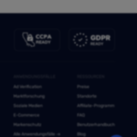
ANWENDUNGSFÄLLE
RESSOURCEN
Ad Verification
Preise
Marktforschung
Standorte
Soziale Medien
Affiliate-Programm
E-Commerce
FAQ
Markenschutz
Benutzerhandbuch
Alle Anwendungsfälle
Blog