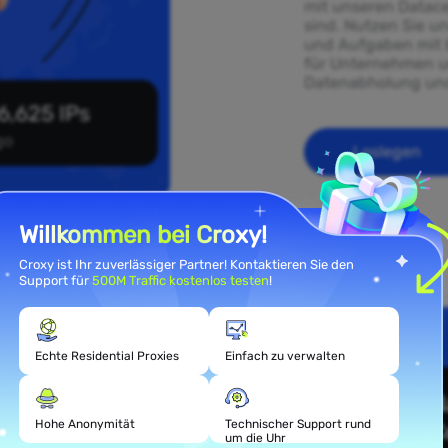
mit unseren Datace
sind. Nutzen Sie un
und Aufgaben mit b
für Unternehmen un
Datenabholung und
6,625 IPs
go
Loslegen
Willkommen bei Croxy!
Croxy ist Ihr zuverlässiger Partner! Kontaktieren Sie den
Support für
500M Traffic kostenlos testen
!
ial-
Echte Residential Proxies
Einfach zu verwalten
go
Hohe Anonymität
Technischer Support rund
um die Uhr
sidential-Proxys,