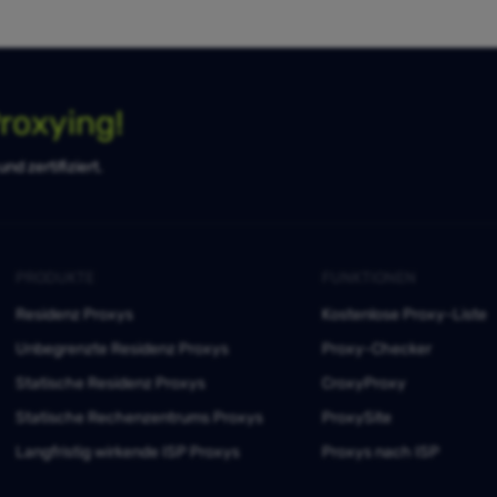
roxying!
d zertifiziert.
PRODUKTE
FUNKTIONEN
Residenz Proxys
Kostenlose Proxy-Liste
Unbegrenzte Residenz Proxys
Proxy-Checker
Statische Residenz Proxys
CroxyProxy
Statische Rechenzentrums Proxys
ProxySite
Langfristig wirkende ISP Proxys
Proxys nach ISP