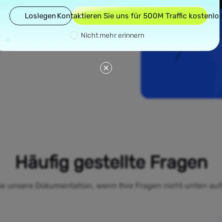
reckt. Von
Loslegen
Kontaktieren Sie uns für 500M Traffic kostenlo
es bis zu
sere Residential-
Nicht mehr erinnern
 dafür sorgen, dass
und Ihnen helfen,
Häufig gestellte Fragen
Sie unsere Dokumentation, wenn Ihre Fragen nicht unten auf