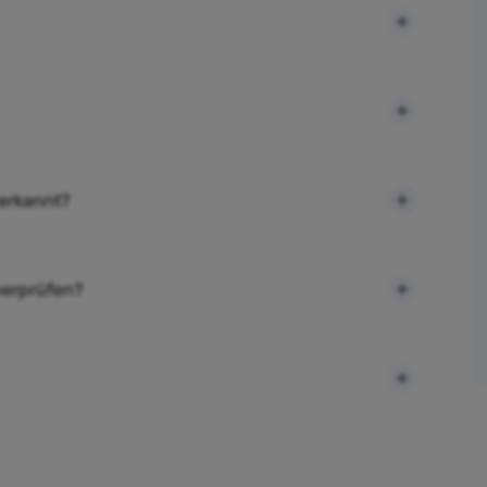
 erkannt?
berprüfen?