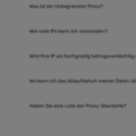
Was ist ein Unbegrenzter Proxy?
Wie viele IPs kann ich verwenden?
Wird Ihre IP als hochgradig betrugsverdächtig
Wo kann ich das Ablaufdatum meiner Daten ü
Haben Sie eine Liste der Proxy-Standorte?