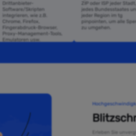
Drittanbieter-
ZIP oder ISP jeder Stadt
Software/Skripten
jedes Bundesstaates u
integrieren, wie z.B.
jeder Region im tg
Chrome, Firefox,
pinpointen, um alle Spe
Fingerabdruck-Browser,
zu umgehen.
Proxy-Management-Tools,
Emulatoren usw.
Hochgeschwindigk
Blitzsch
Erleben Sie unverg