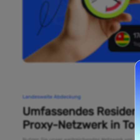
17
To
Landesweite Abdeckung
Umfassendes Resident
Proxy-Netzwerk in To
Nutzen Sie unser weitreichendes Netzwerk von Re