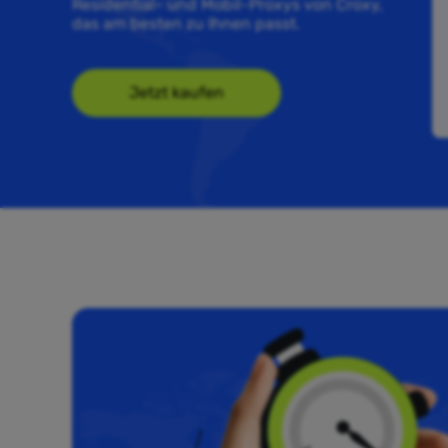
Residential- und Mobil-Proxys von Croxy,
das am besten zu Ihnen passt.
Jetzt kaufen