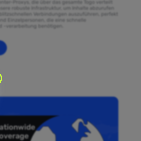
nter-Proxys, die über das gesamte Togo verteilt
sere robuste Infrastruktur, um Inhalte abzurufen
litzschnellen Verbindungen auszuführen, perfekt
d Einzelpersonen, die eine schnelle
 -verarbeitung benötigen.