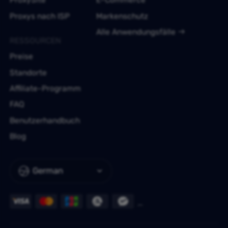
Proxys nach ISP
Markenschutz
Alle Anwendungsfälle
RESSOURCEN
Preise
Standorte
Affiliate-Programm
FAQ
Benutzerhandbuch
Blog
German