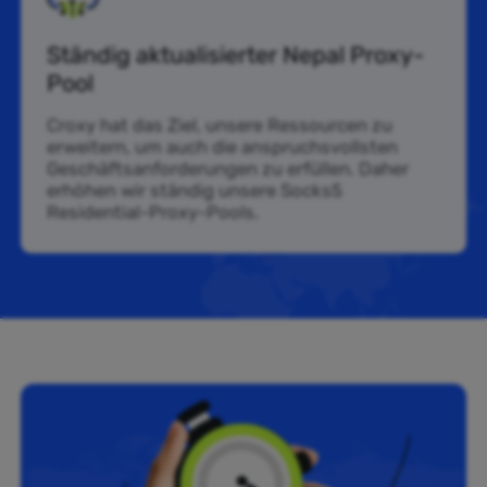
Ständig aktualisierter Nepal Proxy-
Pool
Croxy hat das Ziel, unsere Ressourcen zu
erweitern, um auch die anspruchsvollsten
Geschäftsanforderungen zu erfüllen. Daher
erhöhen wir ständig unsere Socks5
Residential-Proxy-Pools.