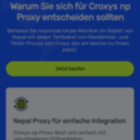
Warum Sie sich für Croxys np
Proxy entscheiden sollten
Beheben Sie maximale lokale Metriken im Gebiet von
Nepal mit einem Tarifpaket von Residential- und
Mobil-Proxys von Croxy, das am besten zu Ihnen
passt.
Jetzt kaufen
Nepal Proxy für einfache Integration
Croxys np Proxy lässt sich einfach mit
verschiedenen Drittanbieter-