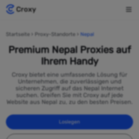
Startseite
Proxy-Standorte
Nepal
Premium Nepal Proxies auf
Ihrem Handy
Croxy bietet eine umfassende Lösung für
Unternehmen, die zuverlässigen und
sicheren Zugriff auf das Nepal Internet
suchen. Greifen Sie mit Croxy auf jede
Website aus Nepal zu, zu den besten Preisen.
Loslegen