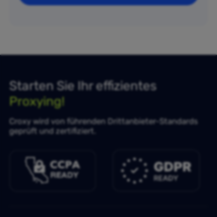
Starten Sie Ihr effizientes
Proxying!
Croxy wird von führenden Drittanbieter-Standards
geprüft und zertifiziert.