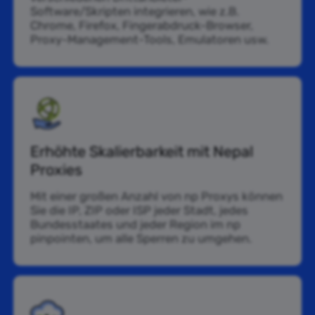
Software/Skripten integrieren, wie z.B.
Chrome, Firefox, Fingerabdruck-Browser,
Proxy-Management-Tools, Emulatoren usw.
Erhöhte Skalierbarkeit mit Nepal
Proxies
Mit einer großen Anzahl von np Proxys können
Sie die IP, ZIP oder ISP jeder Stadt, jedes
Bundesstaates und jeder Region im np
pinpointen, um alle Sperren zu umgehen.