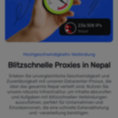
236,108 IPs
Nepal
Hochgeschwindigkeits-Verbindung
Blitzschnelle Proxies in Nepal
Erleben Sie unvergleichliche Geschwindigkeit und
Zuverlässigkeit mit unseren Datacenter-Proxys, die
über das gesamte Nepal verteilt sind. Nutzen Sie
unsere robuste Infrastruktur, um Inhalte abzurufen
und Aufgaben mit blitzschnellen Verbindungen
auszuführen, perfekt für Unternehmen und
Einzelpersonen, die eine schnelle Datenabholung
und -verarbeitung benötigen.