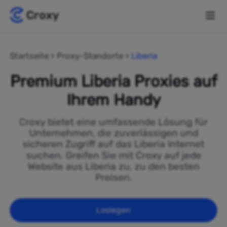
Startseite
Proxy-Standorte
Liberia
Premium Liberia Proxies auf
Ihrem Handy
Croxy bietet eine umfassende Lösung für
Unternehmen, die zuverlässigen und
sicheren Zugriff auf das Liberia Internet
suchen. Greifen Sie mit Croxy auf jede
Website aus Liberia zu, zu den besten
Preisen.
Loslegen