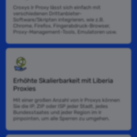
Croxys lr Proxy lässt sich einfach mit
verschiedenen Drittanbieter-
Software/Skripten integrieren, wie z.B.
Chrome, Firefox, Fingerabdruck-Browser,
Proxy-Management-Tools, Emulatoren usw.
Erhöhte Skalierbarkeit mit Liberia
Proxies
Mit einer großen Anzahl von lr Proxys können
Sie die IP, ZIP oder ISP jeder Stadt, jedes
Bundesstaates und jeder Region im lr
pinpointen, um alle Sperren zu umgehen.