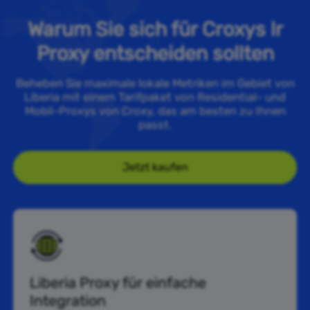
Warum Sie sich für Croxys lr
Proxy entscheiden sollten
Beheben Sie maximale lokale Metriken im Gebiet von
Liberia mit einem Tarifpaket von Residential- und
Mobil-Proxys von Croxy, das am besten zu Ihnen
passt.
Jetzt kaufen
Liberia Proxy für einfache
Integration