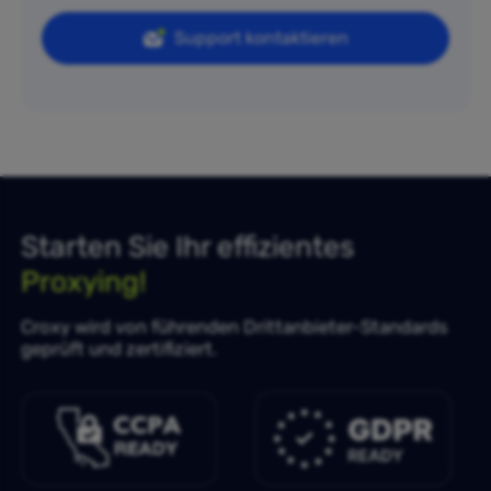
Support kontaktieren
Starten Sie Ihr effizientes
Proxying!
Croxy wird von führenden Drittanbieter-Standards
geprüft und zertifiziert.