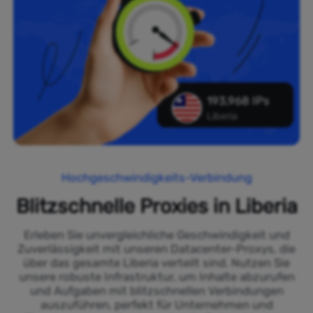
193,968 IPs
Liberia
Hochgeschwindigkeits-Verbindung
Blitzschnelle Proxies in Liberia
Erleben Sie unvergleichliche Geschwindigkeit und
Zuverlässigkeit mit unseren Datacenter-Proxys, die
über das gesamte Liberia verteilt sind. Nutzen Sie
unsere robuste Infrastruktur, um Inhalte abzurufen
und Aufgaben mit blitzschnellen Verbindungen
auszuführen, perfekt für Unternehmen und