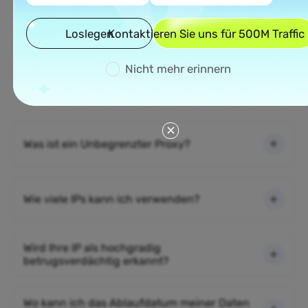
Loslegen
Kontaktieren Sie uns für 500M Traffic
Häufig gestellte Fragen
Nicht mehr erinnern
Bitte lesen Sie unsere Dokumentation, wenn Ihre
Fragen nicht unten aufgeführt sind.
Was ist ein Unbegrenzter Proxy?
Wie viele IPs kann ich verwenden?
Wird Ihre IP als hochgradig
betrugsverdächtig erkannt?
Wo kann ich das Ablaufdatum meiner Daten