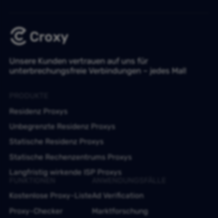
Unsere Kunden vertrauen auf uns für
unterbrechungsfreie Verbindungen – jedes Mal!
PRODUKTE
Residenz Proxys
Unbegrenzte Residenz Proxys
Statische Residenz Proxys
Statische Rechenzentrums Proxys
Langfristig wirkende ISP Proxys
FUNKTIONEN
ANWENDUNGSFÄLLE
Kostenlose Proxy-Liste
Ad Verification
Proxy-Checker
Marktforschung