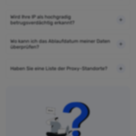
Wird Ihre IP als hochgradig
betrugsverdächtig erkannt?
Wo kann ich das Ablaufdatum meiner Daten
überprüfen?
Haben Sie eine Liste der Proxy-Standorte?