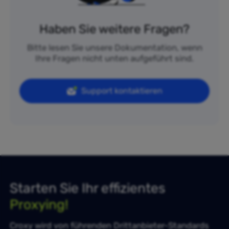
Haben Sie weitere Fragen?
Bitte lesen Sie unsere Dokumentation, wenn
Ihre Fragen nicht unten aufgeführt sind.
Support kontaktieren
Starten Sie Ihr effizientes
Proxying!
Croxy wird von führenden Drittanbieter-Standards