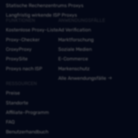
Statische Rechenzentrums Proxys
Langfristig wirkende ISP Proxys
FUNKTIONEN
ANWENDUNGSFÄLLE
Kostenlose Proxy-Liste
Ad Verification
Proxy-Checker
Marktforschung
CroxyProxy
Soziale Medien
ProxySite
E-Commerce
Proxys nach ISP
Markenschutz
Alle Anwendungsfälle
RESSOURCEN
Preise
Standorte
Affiliate-Programm
FAQ
Benutzerhandbuch