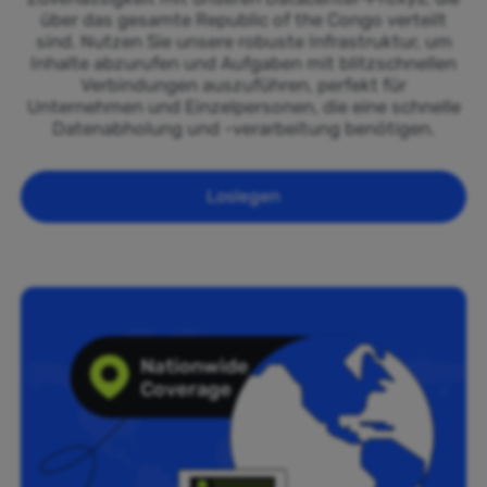
über das gesamte Republic of the Congo verteilt
sind. Nutzen Sie unsere robuste Infrastruktur, um
Inhalte abzurufen und Aufgaben mit blitzschnellen
Verbindungen auszuführen, perfekt für
Unternehmen und Einzelpersonen, die eine schnelle
Datenabholung und -verarbeitung benötigen.
Loslegen