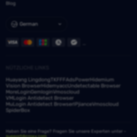
Blog
German
NÜTZLICHE LINKS
Huayang Lingdong
TKFFF
AdsPower
Hidemium
Vision Browser
Hidemyacc
Undetectable Browser
MoreLogin
Gemlogin
Vmoscloud
VMLogin Antidetect Browser
MuLogin Antidetect Browser
IPjiance
Vmoscloud
SpiderBox
Haben Sie eine Frage? Fragen Sie unsere Experten unter -
support@croxy.com