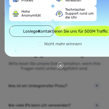
Proxies
verwalten
Technischer
Hohe
Support rund um
Loslegen
Anonymität
die Uhr
Loslegen
Kontaktieren Sie uns für 500M Traffic
Nicht mehr erinnern
Häufig gestellte Fragen
Bitte lesen Sie unsere Dokumentation, wenn Ihre
Fragen nicht unten aufgeführt sind.
Was ist ein Unbegrenzter Proxy?
Wie viele IPs kann ich verwenden?