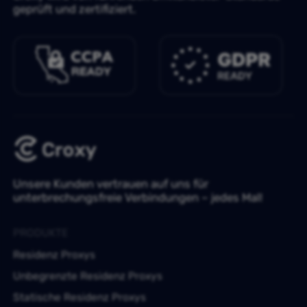
geprüft und zertifiziert.
Unsere Kunden vertrauen auf uns für
unterbrechungsfreie Verbindungen – jedes Mal!
PRODUKTE
Residenz Proxys
Unbegrenzte Residenz Proxys
Statische Residenz Proxys