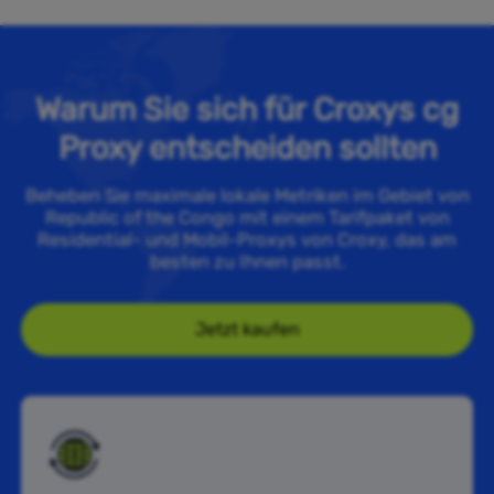
Warum Sie sich für Croxys cg
Proxy entscheiden sollten
Beheben Sie maximale lokale Metriken im Gebiet von
Republic of the Congo mit einem Tarifpaket von
Residential- und Mobil-Proxys von Croxy, das am
besten zu Ihnen passt.
Jetzt kaufen