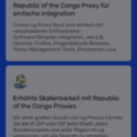
Republic of the Congo Proxy für
einfache Integration
Croxys cg Proxy lässt sich einfach mit
verschiedenen Drittanbieter-
Software/Skripten integrieren, wie z.B.
Chrome, Firefox, Fingerabdruck-Browser,
Proxy-Management-Tools, Emulatoren usw.
Erhöhte Skalierbarkeit mit Republic
of the Congo Proxies
Mit einer großen Anzahl von cg Proxys können
Sie die IP, ZIP oder ISP jeder Stadt, jedes
Bundesstaates und jeder Region im cg
pinpointen, um alle Sperren zu umgehen.