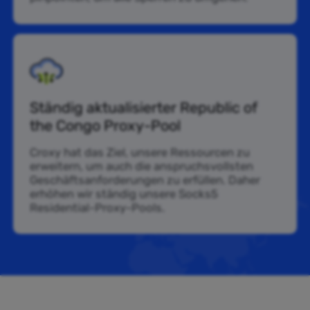
Ständig aktualisierter Republic of
the Congo Proxy-Pool
Croxy hat das Ziel, unsere Ressourcen zu
erweitern, um auch die anspruchsvollsten
Geschäftsanforderungen zu erfüllen. Daher
erhöhen wir ständig unsere Socks5
Residential-Proxy-Pools.