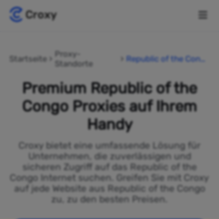
Proxy-
Startseite
Republic of the Cong
Standorte
o
Premium Republic of the
Congo Proxies auf Ihrem
Handy
Croxy bietet eine umfassende Lösung für
Unternehmen, die zuverlässigen und
sicheren Zugriff auf das Republic of the
Congo Internet suchen. Greifen Sie mit Croxy
auf jede Website aus Republic of the Congo
zu, zu den besten Preisen.